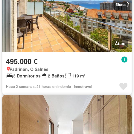
5
fotos
Ático
495.000 €
Padriñán, O Salnés
3 Dormitorios
2 Baños
119 m²
Hace 2 semanas, 21 horas en Indomio - Inmotravel