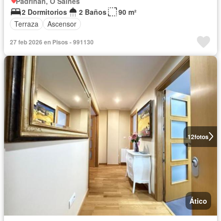
Padriñán, O Salnés
2 Dormitorios
2 Baños
90 m²
Terraza
Ascensor
27 feb 2026 en Pisos - 991130
12
fotos
Ático