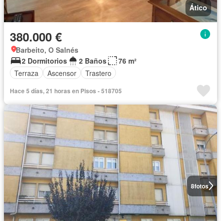
Ático
380.000 €
Barbeito, O Salnés
2 Dormitorios
2 Baños
76 m²
Terraza
Ascensor
Trastero
Hace 5 días, 21 horas en Pisos - 518705
8
fotos