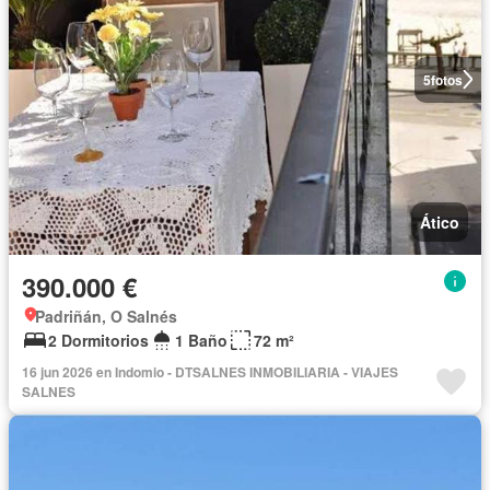
5
fotos
Ático
390.000 €
Padriñán, O Salnés
2 Dormitorios
1 Baño
72 m²
16 jun 2026 en Indomio - DTSALNES INMOBILIARIA - VIAJES
SALNES