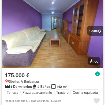
12
fotos
Ático
175.000 €
Ribeira, A Barbanza
4 Dormitorios
2 Baños
142 m²
Terraza
Plaza aparcamiento
Trastero
Cocina equipada
Hace 3 semanas, 2 días en Pisos - 526642