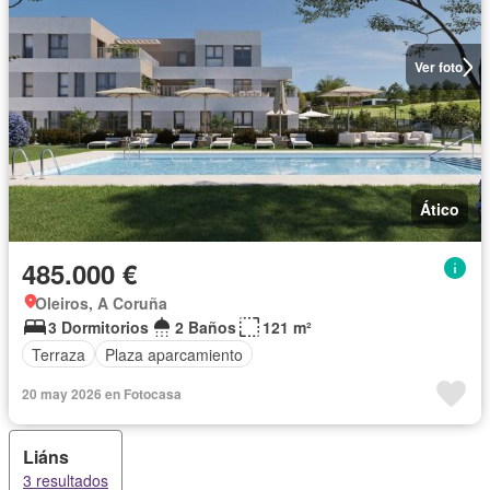
Ver foto
Ático
485.000 €
Oleiros, A Coruña
3 Dormitorios
2 Baños
121 m²
Terraza
Plaza aparcamiento
20 may 2026 en Fotocasa
Liáns
3 resultados