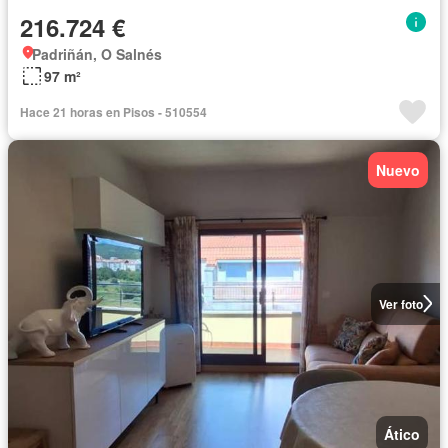
216.724 €
Padriñán, O Salnés
97 m²
Hace 21 horas en Pisos - 510554
Nuevo
Ver foto
Ático