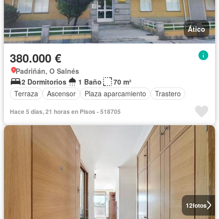
Ático
380.000 €
Padriñán, O Salnés
2 Dormitorios
1 Baño
70 m²
Terraza
Ascensor
Plaza aparcamiento
Trastero
Hace 5 días, 21 horas en Pisos - 518705
12
fotos