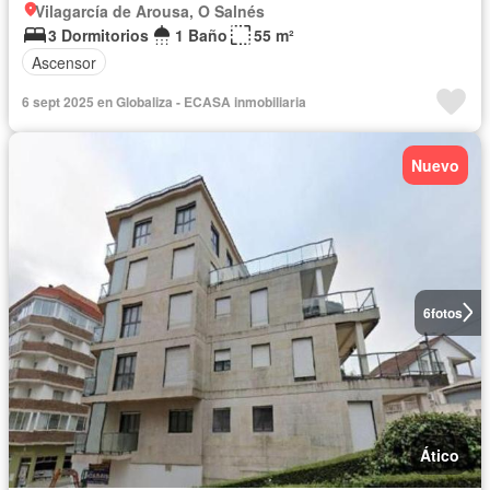
Vilagarcía de Arousa, O Salnés
3 Dormitorios
1 Baño
55 m²
Ascensor
6 sept 2025 en Globaliza - ECASA inmobiliaria
Nuevo
6
fotos
Ático