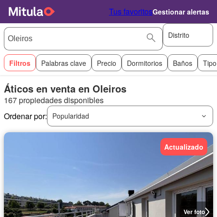
Tus favoritos
Gestionar alertas
Distrito
Filtros
Palabras clave
Precio
Dormitorios
Baños
Tipo
Áticos en venta en Oleiros
167 propiedades disponibles
Ordenar por:
Popularidad
Actualizado
Ver foto