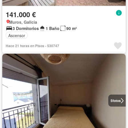
141.000 €
Muros, Galicia
3 Dormitorios
1 Baño
90 m²
Ascensor
Hace 21 horas en Pisos - 530747
5
fotos