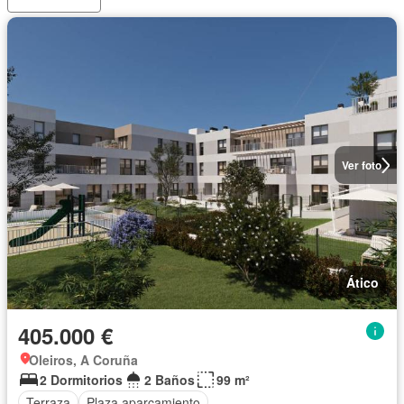
Ver foto
Ático
405.000 €
Oleiros, A Coruña
2 Dormitorios
2 Baños
99 m²
Terraza
Plaza aparcamiento