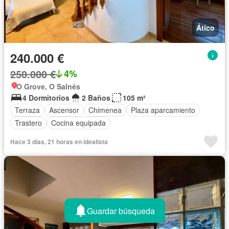
Ático
240.000 €
250.000 €
4%
O Grove, O Salnés
4 Dormitorios
2 Baños
105 m²
Terraza
Ascensor
Chimenea
Plaza aparcamiento
Trastero
Cocina equipada
Hace 3 días, 21 horas en idealista
Guardar búsqueda