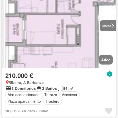
3
fotos
Ático
210.000 €
Ribeira, A Barbanza
3 Dormitorios
2 Baños
84 m²
Aire acondicionado
Terraza
Ascensor
Plaza aparcamiento
Trastero
10 jul 2026 en Pisos - 500841