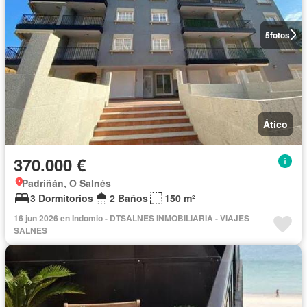
5
fotos
Ático
370.000 €
Padriñán, O Salnés
3 Dormitorios
2 Baños
150 m²
16 jun 2026 en Indomio - DTSALNES INMOBILIARIA - VIAJES
SALNES