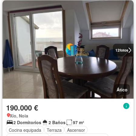
12
fotos
Ático
190.000 €
Xío, Noia
2 Dormitorios
2 Baños
97 m²
Cocina equipada
Terraza
Ascensor