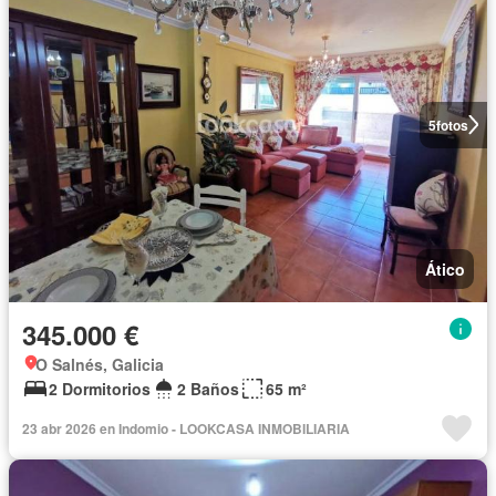
5
fotos
Ático
345.000 €
O Salnés, Galicia
2 Dormitorios
2 Baños
65 m²
23 abr 2026 en Indomio - LOOKCASA INMOBILIARIA