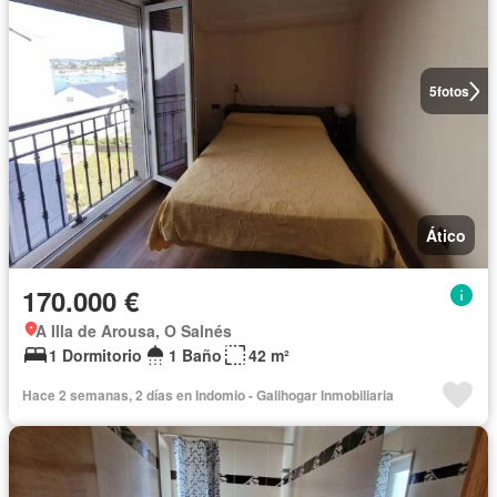
5
fotos
Ático
170.000 €
A Illa de Arousa, O Salnés
1 Dormitorio
1 Baño
42 m²
Hace 2 semanas, 2 días en Indomio - Galihogar Inmobiliaria