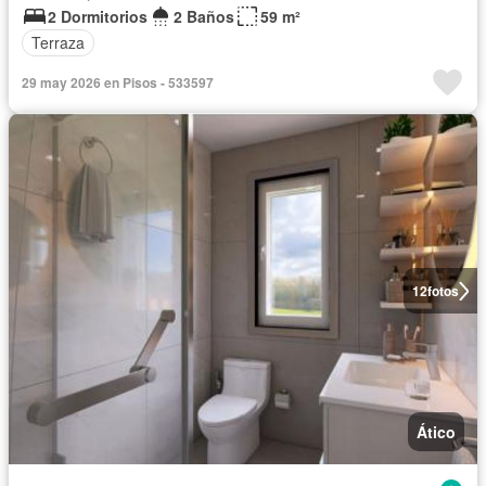
2 Dormitorios
2 Baños
59 m²
Terraza
29 may 2026 en Pisos - 533597
12
fotos
Ático