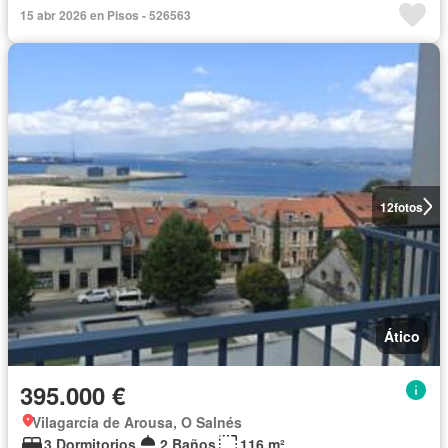
15 abr 2026 en Pisos - 526563
12
fotos
Ático
395.000 €
Vilagarcía de Arousa, O Salnés
3 Dormitorios
2 Baños
116 m²