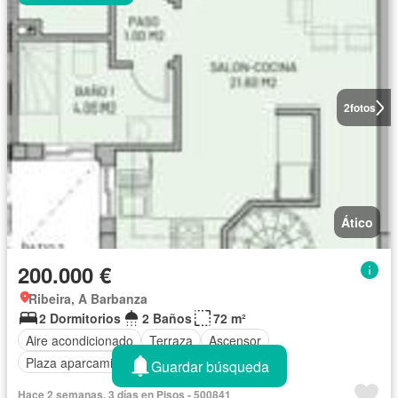
2
fotos
Ático
200.000 €
Ribeira, A Barbanza
2 Dormitorios
2 Baños
72 m²
Aire acondicionado
Terraza
Ascensor
Plaza aparcamiento
Trastero
Guardar búsqueda
Hace 2 semanas, 3 días en Pisos - 500841