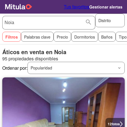
Tus favoritos
Gestionar alertas
Distrito
Filtros
Palabras clave
Precio
Dormitorios
Baños
Tipo
Áticos en venta en Noia
95 propiedades disponibles
Ordenar por:
Popularidad
12
fotos