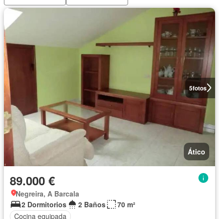
5
fotos
Ático
89.000 €
Negreira, A Barcala
2 Dormitorios
2 Baños
70 m²
Cocina equipada