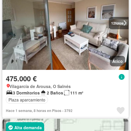
12
fotos
Ático
475.000 €
Vilagarcía de Arousa, O Salnés
3 Dormitorios
2 Baños
111 m²
Plaza aparcamiento
Hace 1 semana, 8 horas en Pisos - 3792
Alta demanda