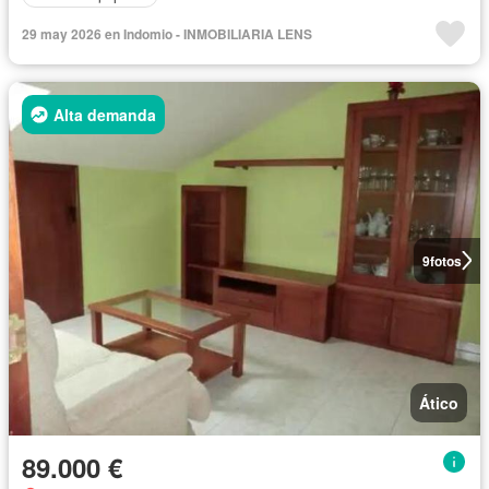
29 may 2026 en Indomio - INMOBILIARIA LENS
Alta demanda
9
fotos
Ático
89.000 €