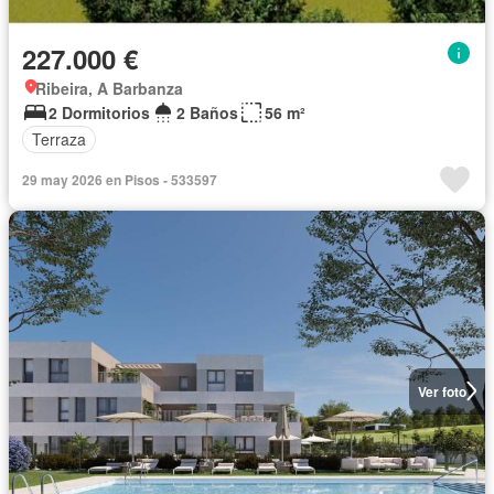
227.000 €
Ribeira, A Barbanza
2 Dormitorios
2 Baños
56 m²
Terraza
29 may 2026 en Pisos - 533597
Ver foto