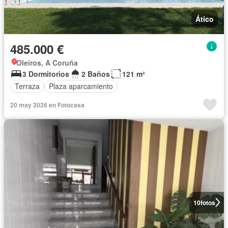
Ático
485.000 €
Oleiros, A Coruña
3 Dormitorios
2 Baños
121 m²
Terraza
Plaza aparcamiento
20 may 2026 en Fotocasa
10
fotos