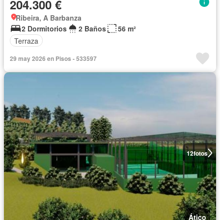
204.300 €
Ribeira, A Barbanza
2 Dormitorios
2 Baños
56 m²
Terraza
29 may 2026 en Pisos - 533597
12
fotos
Ático