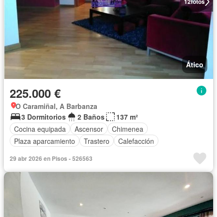
12
fotos
Ático
225.000 €
O Caramiñal, A Barbanza
3 Dormitorios
2 Baños
137 m²
Cocina equipada
Ascensor
Chimenea
Plaza aparcamiento
Trastero
Calefacción
29 abr 2026 en Pisos - 526563