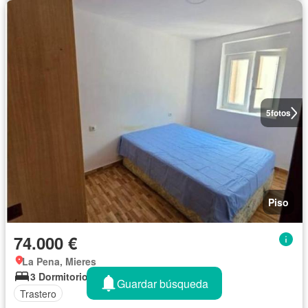
5
fotos
Piso
74.000 €
La Pena, Mieres
3 Dormitorios
1 Baño
52 m²
Guardar búsqueda
Trastero