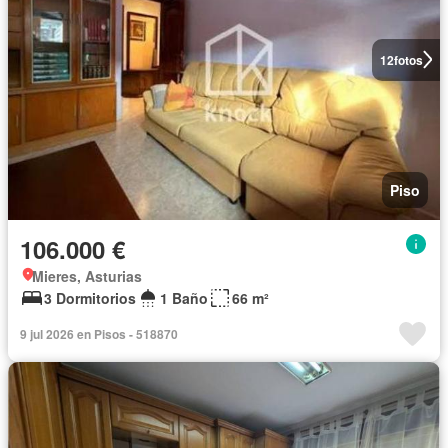
12
fotos
Piso
106.000 €
Mieres, Asturias
3 Dormitorios
1 Baño
66 m²
9 jul 2026 en Pisos - 518870