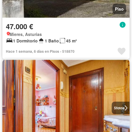
Piso
47.000 €
Mieres, Asturias
1 Dormitorio
1 Baño
45 m²
Hace 1 semana, 6 días en Pisos - 518870
5
fotos