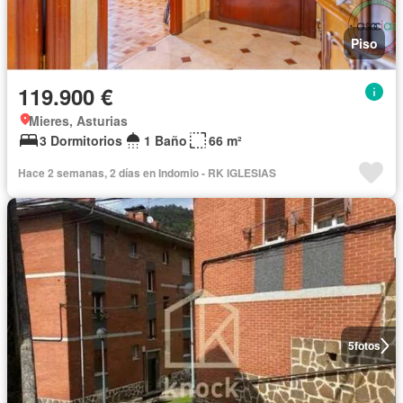
Piso
119.900 €
Mieres, Asturias
3 Dormitorios
1 Baño
66 m²
Hace 2 semanas, 2 días en Indomio - RK IGLESIAS
5
fotos