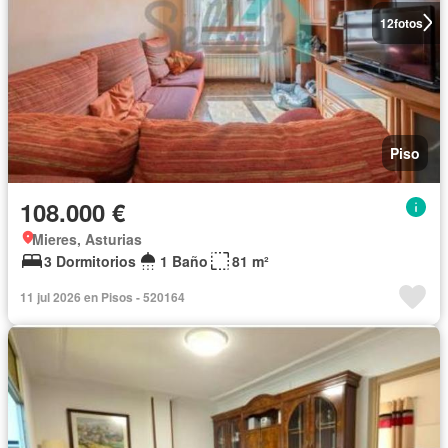
12
fotos
Piso
108.000 €
Mieres, Asturias
3 Dormitorios
1 Baño
81 m²
11 jul 2026 en Pisos - 520164