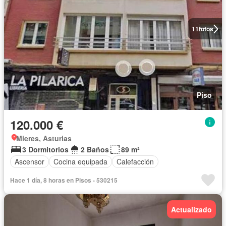
11
fotos
Piso
120.000 €
Mieres, Asturias
3 Dormitorios
2 Baños
89 m²
Ascensor
Cocina equipada
Calefacción
Hace 1 día, 8 horas en Pisos - 530215
Actualizado