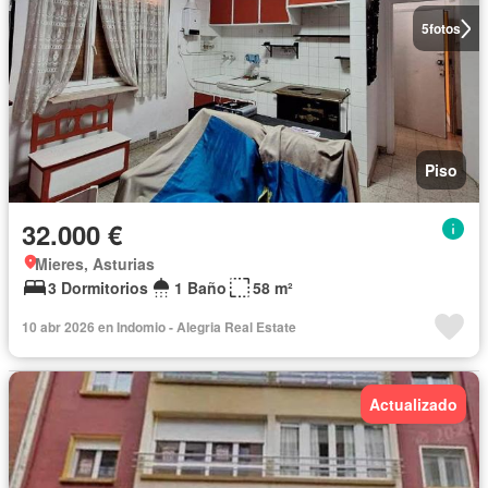
5
fotos
Piso
32.000 €
Mieres, Asturias
3 Dormitorios
1 Baño
58 m²
10 abr 2026 en Indomio - Alegria Real Estate
Actualizado