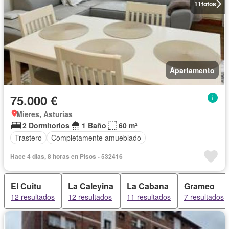
11
fotos
Apartamento
75.000 €
Mieres, Asturias
2 Dormitorios
1 Baño
60 m²
Trastero
Completamente amueblado
Hace 4 días, 8 horas en Pisos - 532416
El Cuitu
La Caleyina
La Cabana
Grameo
12 resultados
12 resultados
11 resultados
7 resultados