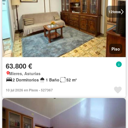
12
fotos
Piso
63.800 €
Mieres, Asturias
2 Dormitorios
1 Baño
52 m²
10 jul 2026 en Pisos - 527367