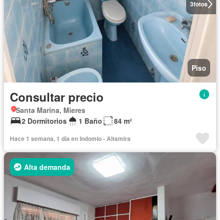
3
fotos
Piso
Consultar precio
Santa Marina, Mieres
2 Dormitorios
1 Baño
84 m²
Hace 1 semana, 1 día en Indomio - Altamira
Alta demanda