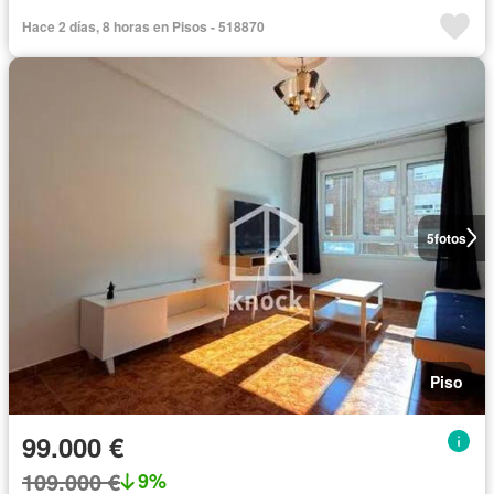
Hace 2 días, 8 horas en Pisos - 518870
5
fotos
Piso
99.000 €
109.000 €
9%