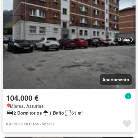
12
fotos
Apartamento
104.000 €
Mieres, Asturias
2 Dormitorios
1 Baño
61 m²
8 jul 2026 en Pisos - 527367