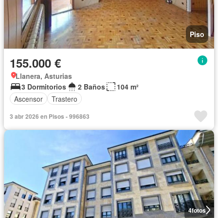
Piso
155.000 €
Llanera, Asturias
3 Dormitorios
2 Baños
104 m²
Ascensor
Trastero
3 abr 2026 en Pisos - 996863
4
fotos