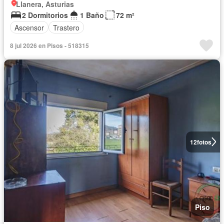
Llanera, Asturias
2 Dormitorios
1 Baño
72 m²
Ascensor
Trastero
8 jul 2026 en Pisos - 518315
12
fotos
Piso