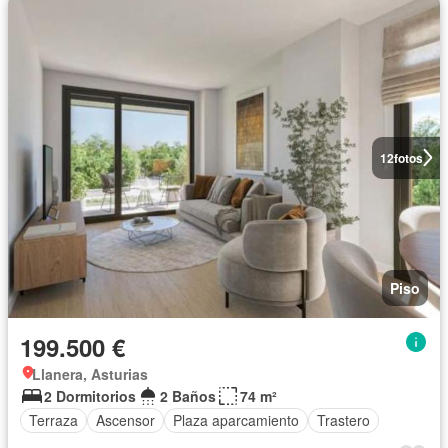
12
fotos
Piso
199.500 €
Llanera, Asturias
2 Dormitorios
2 Baños
74 m²
Terraza
Ascensor
Plaza aparcamiento
Trastero