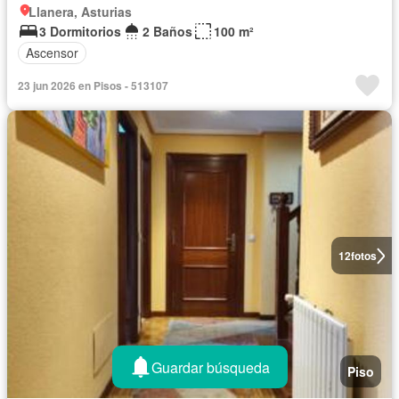
Llanera, Asturias
3 Dormitorios
2 Baños
100 m²
Ascensor
23 jun 2026 en Pisos - 513107
12
fotos
Guardar búsqueda
Piso