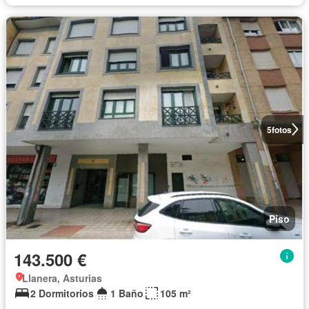
5
fotos
Piso
143.500 €
Llanera, Asturias
2 Dormitorios
1 Baño
105 m²