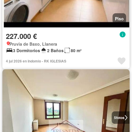
Piso
227.000 €
Pruvia de Baxo, Llanera
3 Dormitorios
2 Baños
80 m²
4 jul 2026 en Indomio - RK IGLESIAS
5
fotos