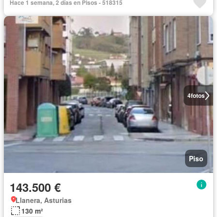
Hace 1 semana, 2 días en Pisos - 518315
4
fotos
Piso
143.500 €
Llanera, Asturias
130 m²