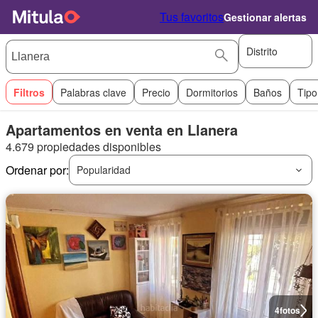
Tus favoritos
Gestionar alertas
Distrito
Filtros
Palabras clave
Precio
Dormitorios
Baños
Tipo
Apartamentos en venta en Llanera
4.679 propiedades disponibles
Ordenar por:
Popularidad
4
fotos