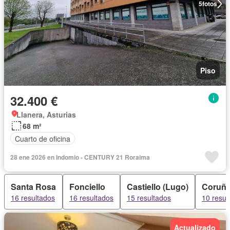
5
fotos
Piso
32.400 €
Llanera, Asturias
68 m²
Cuarto de oficina
28 ene 2026 en Indomio - CENTURY 21 Roraima
Santa Rosa
Fonciello
Castiello (Lugo)
Coruñ
16 resultados
16 resultados
15 resultados
10 resul
Actualizado