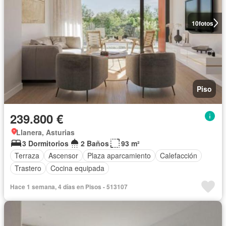
10
fotos
Piso
239.800 €
Llanera, Asturias
3 Dormitorios
2 Baños
93 m²
Terraza
Ascensor
Plaza aparcamiento
Calefacción
Trastero
Cocina equipada
Hace 1 semana, 4 días en Pisos - 513107