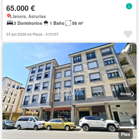
65.000 €
Llanera, Asturias
3 Dormitorios
1 Baño
56 m²
23 jun 2026 en Pisos - 513107
4
fotos
Piso