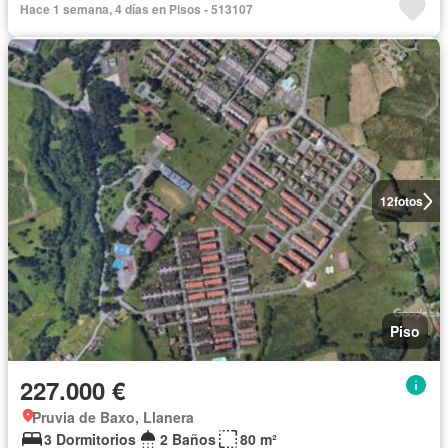
Hace 1 semana, 4 días en Pisos - 513107
12
fotos
Piso
227.000 €
Pruvia de Baxo, Llanera
3 Dormitorios
2 Baños
80 m²