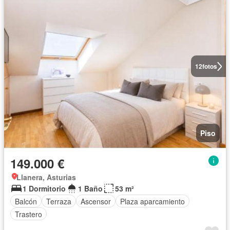
12
fotos
Piso
149.000 €
Llanera, Asturias
1 Dormitorio
1 Baño
53 m²
Balcón
Terraza
Ascensor
Plaza aparcamiento
Trastero