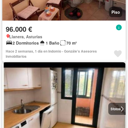
Piso
96.000 €
Llanera, Asturias
2 Dormitorios
1 Baño
70 m²
Hace 2 semanas, 1 día en Indomio - Gonzále's Asesores
Inmobiliarios
5
fotos