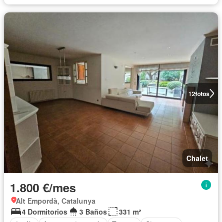
12
fotos
Chalet
1.800 €/mes
Alt Empordà, Catalunya
4 Dormitorios
3 Baños
331 m²