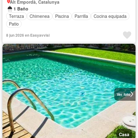
Alt Empordà, Catalunya
1 Baño
Terraza
Chimenea
Piscina
Parrilla
Cocina equipada
Patio
8 jun 2026 en Easyavvisi
Ver foto
Casa