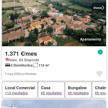
4
fotos
Apartamento
1.371 €/mes
Palau, Alt Empordà
3 Dormitorios
110 m²
7 may 2026 en Rentola
Local Comercial
Casa
Bungalow
Chalet
113 resultados
65 resultados
65 resultados
65 resul