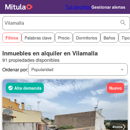
Tus favoritos
Gestionar alertas
Filtros
Palabras clave
Precio
Dormitorios
Baños
Tipo
Inmuebles en alquiler en Vilamalla
91 propiedades disponibles
Ordenar por:
Popularidad
Alta demanda
Nuevo
4
fotos