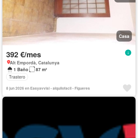
Casa
392 €/mes
Alt Empordà, Catalunya
1 Baño
87 m²
Trastero
8 jun 2026 en Easyavvisi - alquilofacil - Figueres