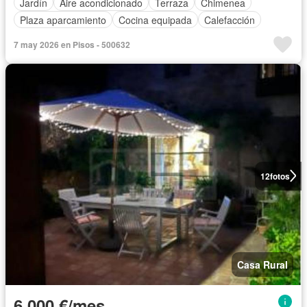
Jardín
Aire acondicionado
Terraza
Chimenea
Plaza aparcamiento
Cocina equipada
Calefacción
7 may 2026 en Pisos - 500632
12
fotos
Casa Rural
6.000 €/mes