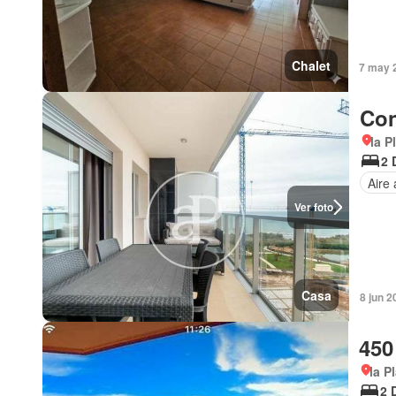
Chalet
7 may 
Con
la P
2 
Aire
Ver foto
Casa
8 jun 2
450
la P
2 