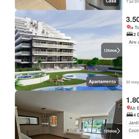
Casa
7 jul 2
3.5
la T
2 
Aire
12
fotos
Apartamento
30 may
1.8
Alt 
4 
Jard
Coci
12
fotos