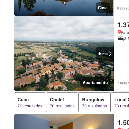
Casa
8 jun 2
1.3
Pala
3 
4
fotos
Apartamento
7 may 
Casa
Chalet
Bungalow
Local 
76 resultados
76 resultados
76 resultados
73 resu
1.5