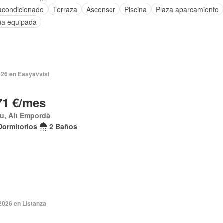
 acondicionado
Terraza
Ascensor
Piscina
Plaza aparcamiento
na equipada
026 en Easyavvisi
71 €/mes
u, Alt Empordà
Dormitorios
2 Baños
2026 en Listanza