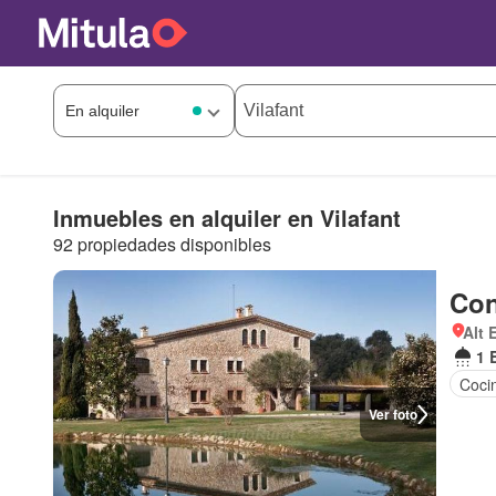
Inmuebles en alquiler en Vilafant
92 propiedades disponibles
Con
Alt 
1 
Coci
Ver foto