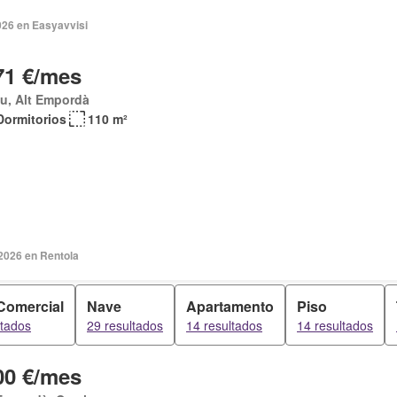
026 en Easyavvisi
71 €/mes
u, Alt Empordà
Dormitorios
110 m²
2026 en Rentola
Comercial
Nave
Apartamento
Piso
ltados
29 resultados
14 resultados
14 resultados
00 €/mes