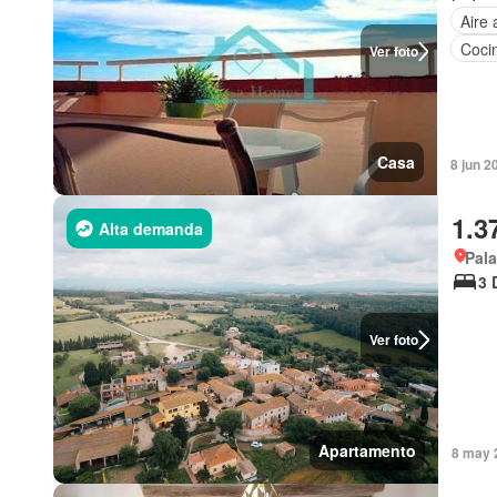
Aire
Coci
Ver foto
Casa
8 jun 2
1.3
Alta demanda
Pala
3 
Ver foto
Apartamento
8 may 