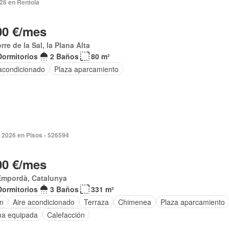
026 en Rentola
00 €/mes
orre de la Sal, la Plana Alta
Dormitorios
2 Baños
80 m²
 acondicionado
Plaza aparcamiento
 2026 en Pisos - 526594
00 €/mes
Empordà, Catalunya
Dormitorios
3 Baños
331 m²
ín
Aire acondicionado
Terraza
Chimenea
Plaza aparcamiento
na equipada
Calefacción