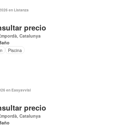
2026 en Listanza
sultar precio
Empordà, Catalunya
Baño
ín
Piscina
026 en Easyavvisi
sultar precio
Empordà, Catalunya
Baño