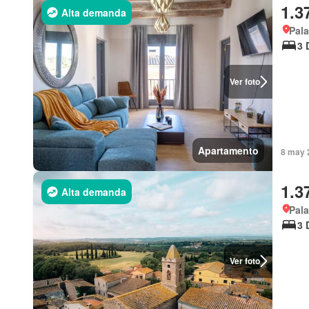
1.3
Alta demanda
Pala
3 
Ver foto
Apartamento
8 may 
1.3
Alta demanda
Pala
3 
Ver foto