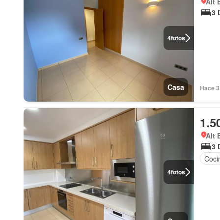
Alt 
3 
4
fotos
Casa
Hace 3
1.5
Alt 
3 
Coci
4
fotos