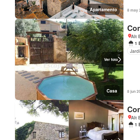
Apartamento
8 may 
Con
Alt 
1 
Jard
Ver foto
Casa
8 jun 2
Con
Alt 
1 