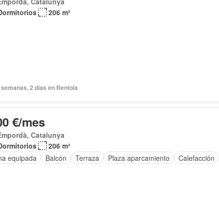
Empordà, Catalunya
Dormitorios
206 m²
 semanas, 2 días en Rentola
00 €/mes
Empordà, Catalunya
Dormitorios
206 m²
na equipada
Balcón
Terraza
Plaza aparcamiento
Calefacción