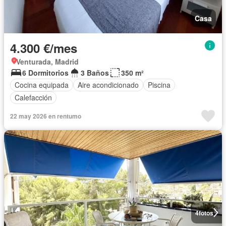
Casa
4.300 €/mes
Venturada, Madrid
6 Dormitorios
3 Baños
350 m²
Cocina equipada
Aire acondicionado
Piscina
Calefacción
22 may 2026 en rentumo
4
fotos