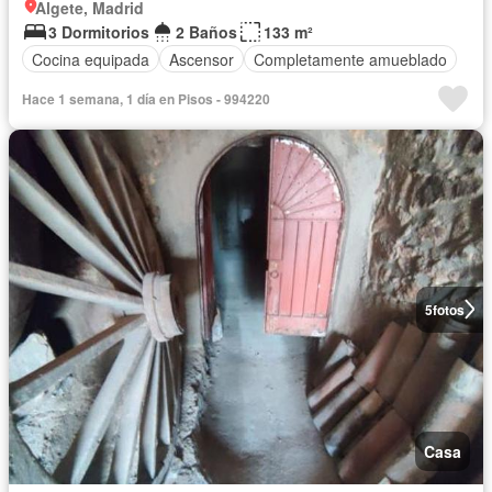
Algete, Madrid
3 Dormitorios
2 Baños
133 m²
Cocina equipada
Ascensor
Completamente amueblado
Hace 1 semana, 1 día en Pisos - 994220
5
fotos
Casa