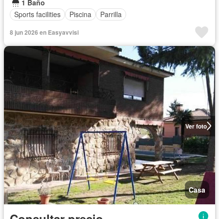
1 Baño
Sports facilities
Piscina
Parrilla
8 jun 2026 en Easyavvisi
Ver foto
Casa
Consultar precio