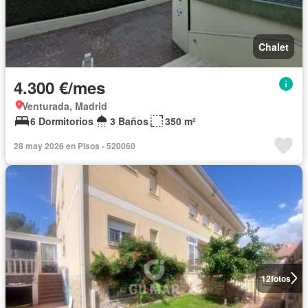
Chalet
4.300 €/mes
Venturada, Madrid
6 Dormitorios
3 Baños
350 m²
28 may 2026 en Pisos - 520060
12
fotos