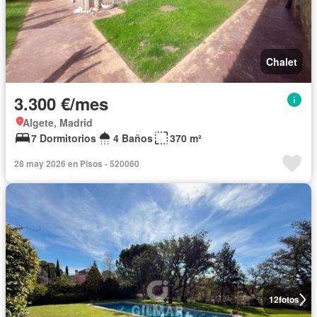
Chalet
3.300 €/mes
Algete, Madrid
7 Dormitorios
4 Baños
370 m²
28 may 2026 en Pisos - 520060
12
fotos