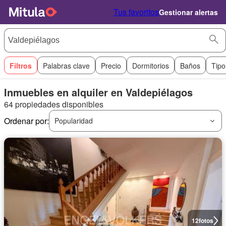
Tus favoritos
Gestionar alertas
Filtros
Palabras clave
Precio
Dormitorios
Baños
Tipo
Inmuebles en alquiler en Valdepiélagos
64 propiedades disponibles
Ordenar por:
Popularidad
12
fotos