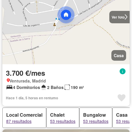
Ver foto
Casa
3.700 €/mes
Venturada, Madrid
4 Dormitorios
2 Baños
190 m²
Hace 1 día, 5 horas en rentumo
Local Comercial
Chalet
Bungalow
Casa
87 resultados
53 resultados
53 resultados
53 resul