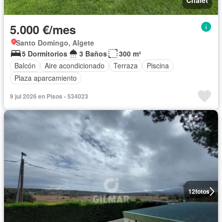
5.000 €/mes
Santo Domingo, Algete
5 Dormitorios
3 Baños
300 m²
Balcón
Aire acondicionado
Terraza
Piscina
Plaza aparcamiento
9 jul 2026 en Pisos - 534023
12
fotos