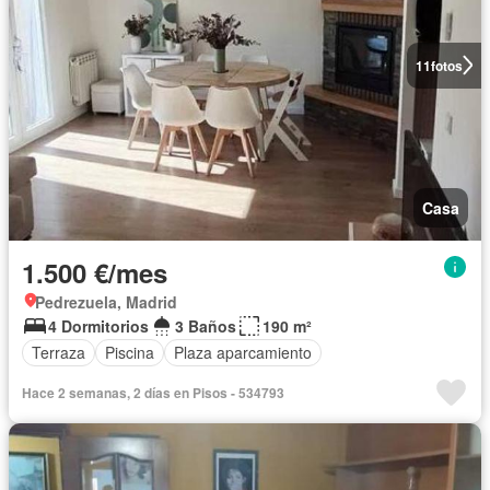
11
fotos
Casa
1.500 €/mes
Pedrezuela, Madrid
4 Dormitorios
3 Baños
190 m²
Terraza
Piscina
Plaza aparcamiento
Hace 2 semanas, 2 días en Pisos - 534793