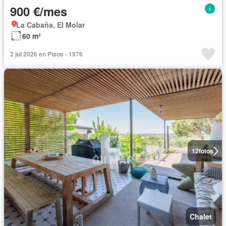
900 €/mes
La Cabaña, El Molar
60 m²
2 jul 2026 en Pisos - 1976
12
fotos
Chalet