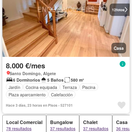
12
fotos
Casa
8.000 €/mes
Santo Domingo, Algete
6 Dormitorios
5 Baños
580 m²
Jardín
Cocina equipada
Terraza
Piscina
Plaza aparcamiento
Calefacción
Hace 3 días, 23 horas en Pisos - 527101
Local Comercial
Bungalow
Chalet
Casa
78 resultados
37 resultados
37 resultados
36 resul