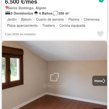
6.500 €/mes
Santo Domingo, Algete
5 Dormitorios
4 Baños
556 m²
Jardín
Balcón
Cuarto de servicio
Piscina
Chimenea
Plaza aparcamiento
Trastero
Cocina equipada
2 jun 2026 en rentumo
4
fotos