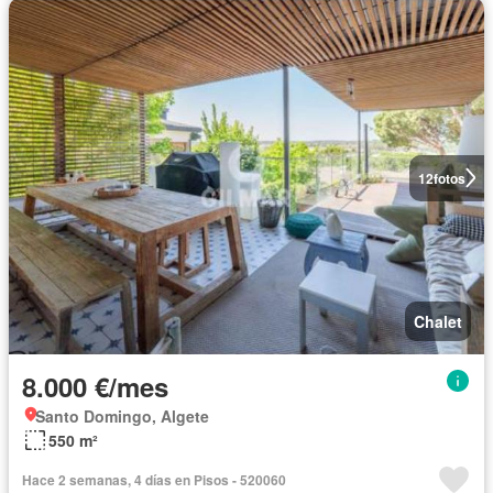
12
fotos
Chalet
8.000 €/mes
Santo Domingo, Algete
550 m²
Hace 2 semanas, 4 días en Pisos - 520060