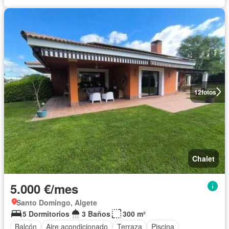
12
fotos
Chalet
5.000 €/mes
Santo Domingo, Algete
5 Dormitorios
3 Baños
300 m²
Balcón
Aire acondicionado
Terraza
Piscina