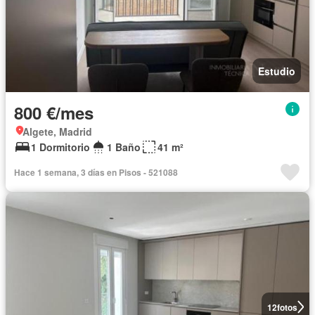
Estudio
800 €/mes
Algete, Madrid
1 Dormitorio
1 Baño
41 m²
Hace 1 semana, 3 días en Pisos - 521088
12
fotos