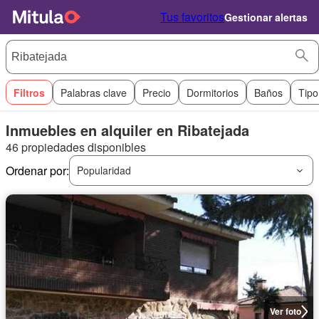
Tus favoritos
Gestionar alertas
Filtros
Palabras clave
Precio
Dormitorios
Baños
Tipo
Inmuebles en alquiler en Ribatejada
46 propiedades disponibles
Ordenar por:
Popularidad
Ver foto