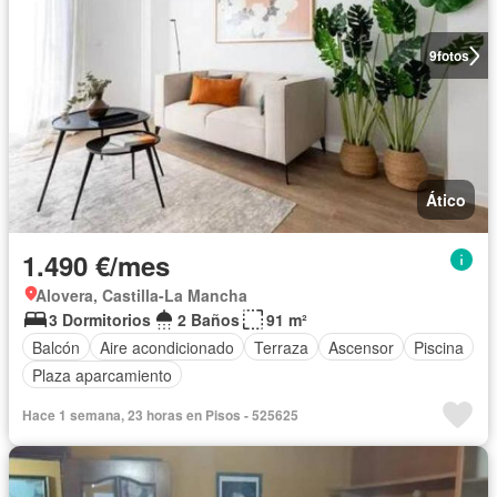
9
fotos
Ático
1.490 €/mes
Alovera, Castilla-La Mancha
3 Dormitorios
2 Baños
91 m²
Balcón
Aire acondicionado
Terraza
Ascensor
Piscina
Plaza aparcamiento
Hace 1 semana, 23 horas en Pisos - 525625