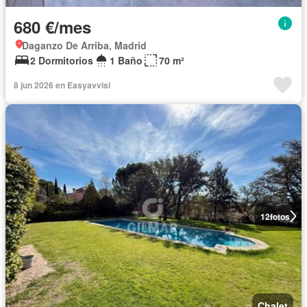
680 €/mes
Daganzo De Arriba, Madrid
2 Dormitorios
1 Baño
70 m²
8 jun 2026 en Easyavvisi
12
fotos
Chalet