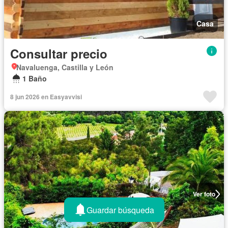
Casa
Consultar precio
Navaluenga, Castilla y León
1 Baño
8 jun 2026 en Easyavvisi
Ver foto
Guardar búsqueda