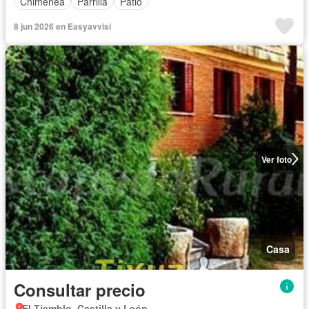
Chimenea
Parrilla
Patio
8 jun 2026 en Easyavvisi
Ver foto
Casa
Consultar precio
El Tiemblo, Castilla y León