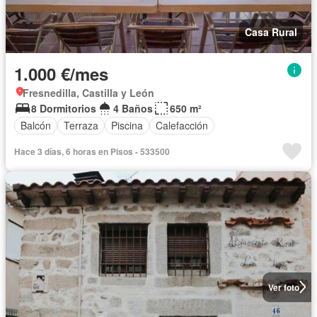
Casa Rural
1.000 €/mes
Fresnedilla, Castilla y León
8 Dormitorios
4 Baños
650 m²
Balcón
Terraza
Piscina
Calefacción
Hace 3 días, 6 horas en Pisos - 533500
Ver foto