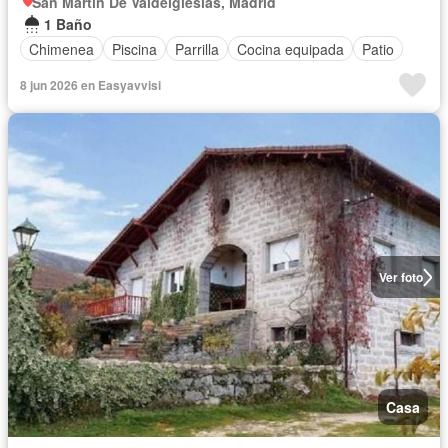
San Martín De Valdeiglesias, Madrid
1 Baño
Chimenea
Piscina
Parrilla
Cocina equipada
Patio
8 jun 2026 en Easyavvisi
Ver foto
Casa