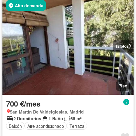
Alta demanda
12
fotos
Piso
700 €/mes
San Martín De Valdeiglesias, Madrid
2 Dormitorios
1 Baño
68 m²
Balcón
Aire acondicionado
Terraza