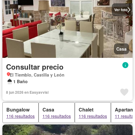
Ver foto
Casa
Consultar precio
El Tiemblo, Castilla y León
1 Baño
8 jun 2026 en Easyavvisi
Bungalow
Casa
Chalet
Apartam
116 resultados
116 resultados
116 resultados
11 resulta