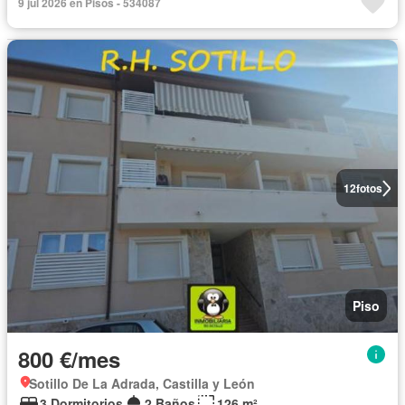
9 jul 2026 en Pisos - 534087
12
fotos
Piso
800 €/mes
Sotillo De La Adrada, Castilla y León
3 Dormitorios
2 Baños
126 m²