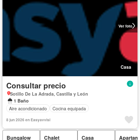
Ver foto
Casa
Consultar precio
Sotillo De La Adrada, Castilla y León
1 Baño
Aire acondicionado
Cocina equipada
8 jun 2026 en Easyavvisi
Bungalow
Chalet
Casa
Apartam