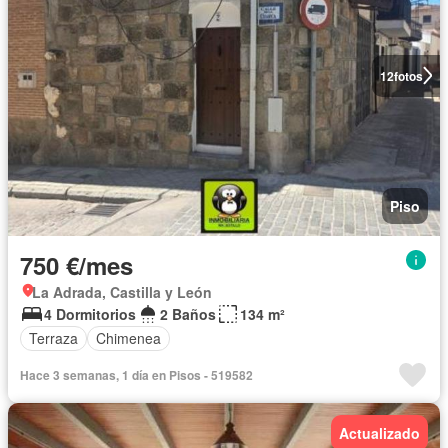
12
fotos
Piso
750 €/mes
La Adrada, Castilla y León
4 Dormitorios
2 Baños
134 m²
Terraza
Chimenea
Hace 3 semanas, 1 día en Pisos - 519582
Actualizado