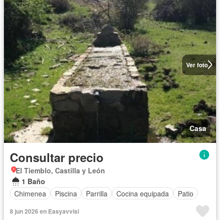
Ver foto
Casa
Consultar precio
El Tiemblo, Castilla y León
1 Baño
Chimenea
Piscina
Parrilla
Cocina equipada
Patio
8 jun 2026 en Easyavvisi