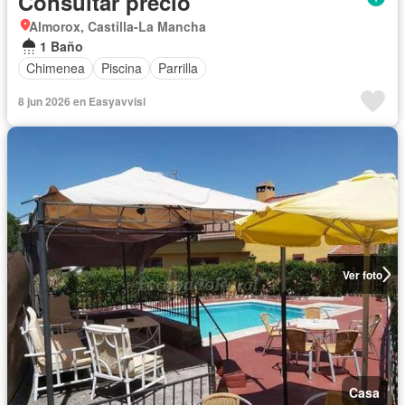
Consultar precio
Almorox, Castilla-La Mancha
1 Baño
Chimenea
Piscina
Parrilla
8 jun 2026 en Easyavvisi
Ver foto
Casa