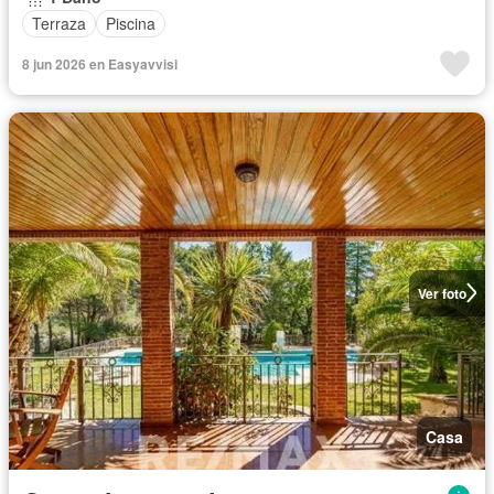
Terraza
Piscina
8 jun 2026 en Easyavvisi
Ver foto
Casa