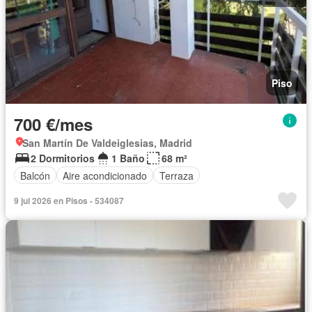
Piso
700 €/mes
San Martín De Valdeiglesias, Madrid
2 Dormitorios
1 Baño
68 m²
Balcón
Aire acondicionado
Terraza
9 jul 2026 en Pisos - 534087