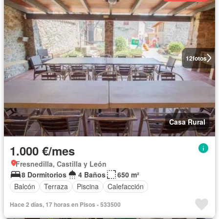
12
fotos
Casa Rural
1.000 €/mes
Fresnedilla, Castilla y León
8 Dormitorios
4 Baños
650 m²
Balcón
Terraza
Piscina
Calefacción
Hace 2 días, 17 horas en Pisos - 533500