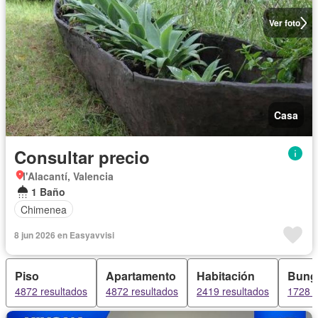
Ver foto
Casa
Consultar precio
l'Alacantí, Valencia
1 Baño
Chimenea
8 jun 2026 en Easyavvisi
Piso
Apartamento
Habitación
Bung
4872 resultados
4872 resultados
2419 resultados
1728 r