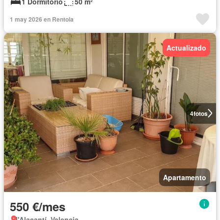
1 Dormitorio
50 m²
1 may 2026 en Rentola
Actualizado
4
fotos
Apartamento
550 €/mes
l'Alacantí, Valencia