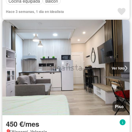
Cocina equipada
Balcón
Hace 3 semanas, 1 día en idealista
Ver foto
Piso
450 €/mes
l'Alacantí, Valencia