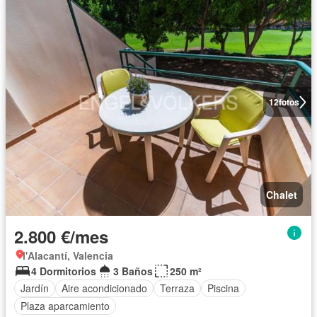
12
fotos
Chalet
2.800 €/mes
l'Alacantí, Valencia
4 Dormitorios
3 Baños
250 m²
Jardín
Aire acondicionado
Terraza
Piscina
Plaza aparcamiento