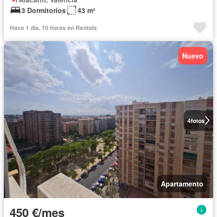
3 Dormitorios
43 m²
Hace 1 día, 10 horas en Rentola
Nuevo
4
fotos
Apartamento
450 €/mes