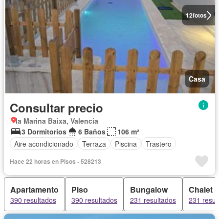
12
fotos
Casa
Consultar precio
la Marina Baixa, Valencia
3 Dormitorios
6 Baños
106 m²
Aire acondicionado
Terraza
Piscina
Trastero
Hace 22 horas en Pisos - 528213
Apartamento
Piso
Bungalow
Chalet
390 resultados
390 resultados
231 resultados
231 resul