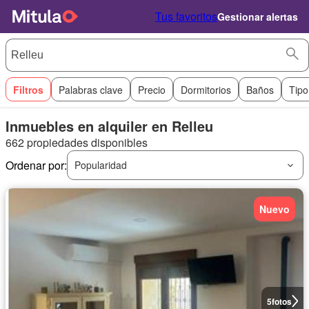
Tus favoritos
Gestionar alertas
Filtros
Palabras clave
Precio
Dormitorios
Baños
Tipo
Inmuebles en alquiler en Relleu
662 propiedades disponibles
Ordenar por:
Popularidad
Nuevo
5
fotos