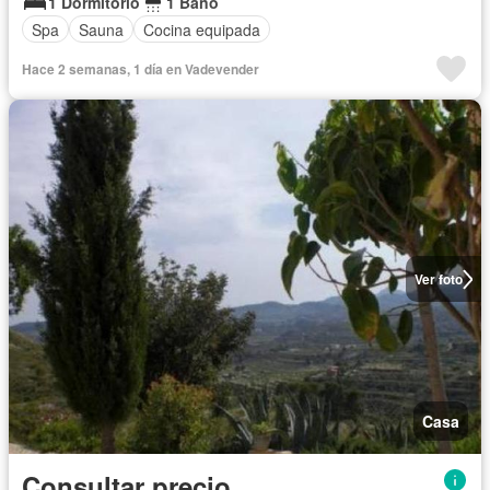
1 Dormitorio
1 Baño
Spa
Sauna
Cocina equipada
Hace 2 semanas, 1 día en Vadevender
Ver foto
Casa
Consultar precio