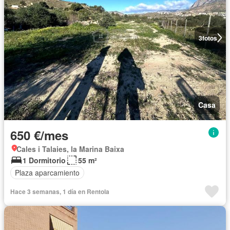
3
fotos
Casa
650 €/mes
Cales i Talaies, la Marina Baixa
1 Dormitorio
55 m²
Plaza aparcamiento
Hace 3 semanas, 1 día en Rentola