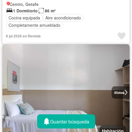
Centro, Getafe
1 Dormitorio
86 m²
Cocina equipada
Aire acondicionado
Completamente amueblado
9 jul 2026 en Rentola
4
fotos
Guardar búsqueda
Habitación