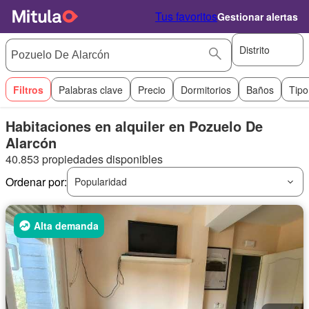
Tus favoritos
Gestionar alertas
Distrito
Filtros
Palabras clave
Precio
Dormitorios
Baños
Tipo
Habitaciones en alquiler en Pozuelo De
Alarcón
40.853 propiedades disponibles
Ordenar por:
Popularidad
Alta demanda