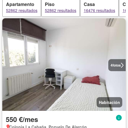
Apartamento
Piso
Casa
Ch
52862 resultados
52862 resultados
16476 resultados
16
4
fotos
Habitación
550 €/mes
Colonia La Cabaña, Pozuelo De Alarcón