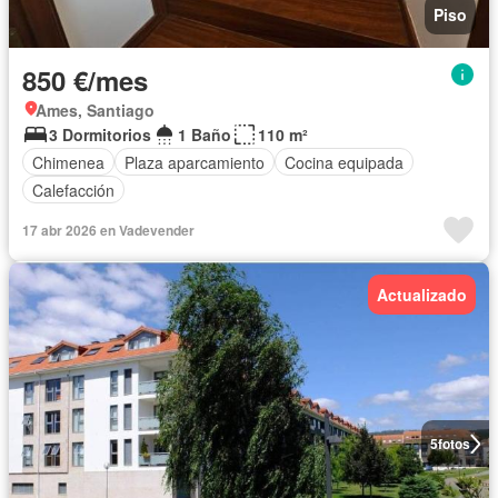
Piso
850 €/mes
Ames, Santiago
3 Dormitorios
1 Baño
110 m²
Chimenea
Plaza aparcamiento
Cocina equipada
Calefacción
17 abr 2026 en Vadevender
Actualizado
5
fotos