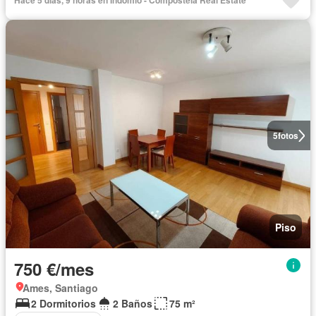
Hace 5 días, 9 horas en Indomio - Compostela Real Estate
5
fotos
Piso
750 €/mes
Ames, Santiago
2 Dormitorios
2 Baños
75 m²