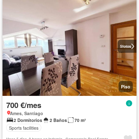
5
fotos
Piso
700 €/mes
Ames, Santiago
2 Dormitorios
2 Baños
70 m²
Sports facilities