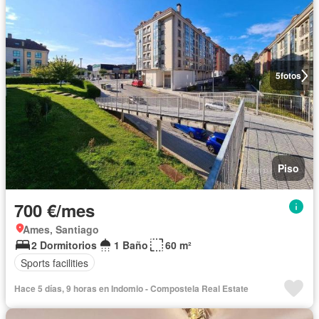
5
fotos
Piso
700 €/mes
Ames, Santiago
2 Dormitorios
1 Baño
60 m²
Sports facilities
Hace 5 días, 9 horas en Indomio - Compostela Real Estate