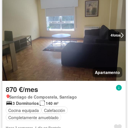
4
fotos
Apartamento
870 €/mes
Santiago de Compostela, Santiago
3 Dormitorios
140 m²
Cocina equipada
Calefacción
Completamente amueblado
Hace 2 semanas, 1 día en Rentola