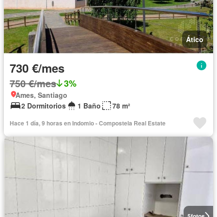
Ático
730 €/mes
750 €/mes
3%
Ames, Santiago
2 Dormitorios
1 Baño
78 m²
Hace 1 día, 9 horas en Indomio - Compostela Real Estate
5
fotos