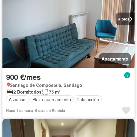
4
fotos
Apartamento
900 €/mes
Santiago de Compostela, Santiago
2 Dormitorios
75 m²
Ascensor
Plaza aparcamiento
Calefacción
Hace 1 semana, 6 días en Rentola