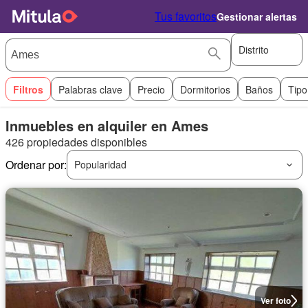
Tus favoritos
Gestionar alertas
Distrito
Filtros
Palabras clave
Precio
Dormitorios
Baños
Tipo
Inmuebles en alquiler en Ames
426 propiedades disponibles
Ordenar por:
Popularidad
Ver foto