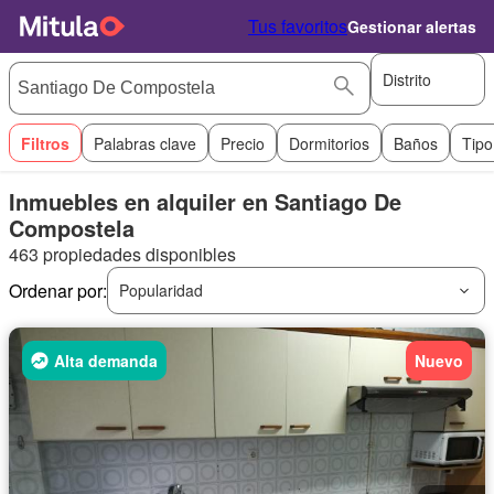
Tus favoritos
Gestionar alertas
Distrito
Filtros
Palabras clave
Precio
Dormitorios
Baños
Tipo
Inmuebles en alquiler en Santiago De
Compostela
463 propiedades disponibles
Ordenar por:
Popularidad
Alta demanda
Nuevo