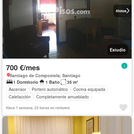
4
fotos
Estudio
700 €/mes
Santiago de Compostela, Santiago
1 Dormitorio
1 Baño
35 m²
Ascensor
Portero automático
Cocina equipada
Calefacción
Completamente amueblado
Hace 1 semana, 22 horas en rentumo