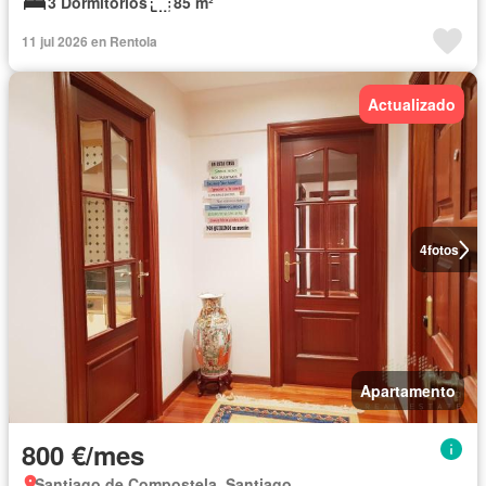
3 Dormitorios
85 m²
11 jul 2026 en Rentola
Actualizado
4
fotos
Apartamento
800 €/mes
Santiago de Compostela, Santiago