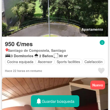
Apartamento
950 €/mes
Santiago de Compostela, Santiago
3 Dormitorios
2 Baños
90 m²
Cocina equipada
Ascensor
Sports facilities
Calefacción
Hace 22 horas en rentumo
Nuevo
Guardar búsqueda