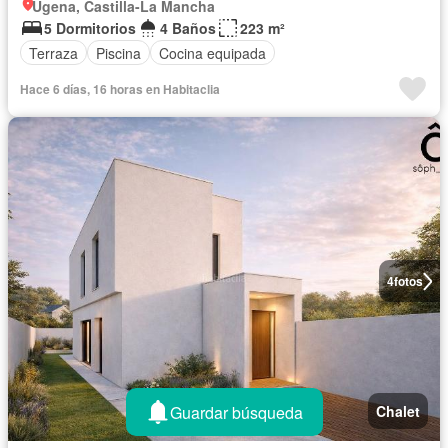
Ugena, Castilla-La Mancha
5 Dormitorios
4 Baños
223 m²
Terraza
Piscina
Cocina equipada
Hace 6 días, 16 horas en Habitaclia
4
fotos
Guardar búsqueda
Chalet