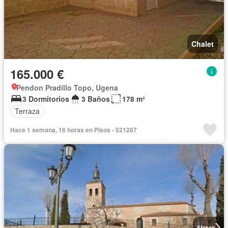
Chalet
165.000 €
Pendon Pradillo Topo, Ugena
3 Dormitorios
3 Baños
178 m²
Terraza
Hace 1 semana, 16 horas en Pisos - 521287
5
fotos