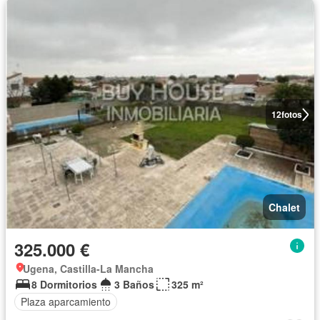
12
fotos
Chalet
325.000 €
Ugena, Castilla-La Mancha
8 Dormitorios
3 Baños
325 m²
Plaza aparcamiento