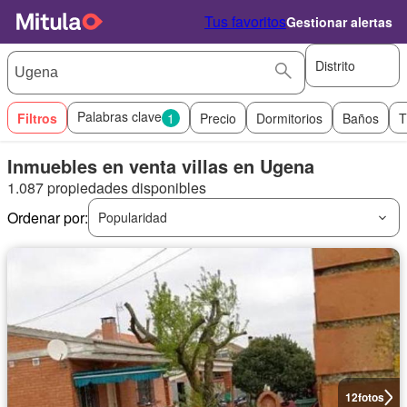
Tus favoritos
Gestionar alertas
Distrito
Palabras clave
Filtros
1
Precio
Dormitorios
Baños
T
Inmuebles en venta villas en Ugena
1.087 propiedades disponibles
Ordenar por:
Popularidad
12
fotos