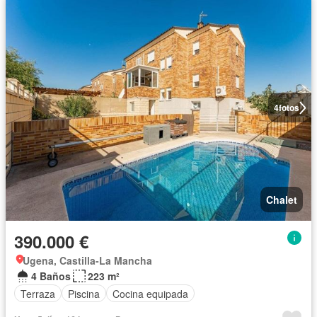
4
fotos
Chalet
390.000 €
Ugena, Castilla-La Mancha
4 Baños
223 m²
Terraza
Piscina
Cocina equipada