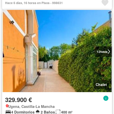
Hace 6 días, 16 horas en Pisos - 998631
12
fotos
Chalet
329.900 €
Ugena, Castilla-La Mancha
4 Dormitorios
2 Baños
400 m²