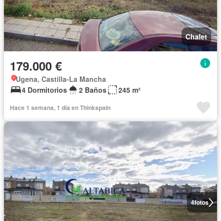
Chalet
179.000 €
Ugena, Castilla-La Mancha
4 Dormitorios
2 Baños
245 m²
Hace 1 semana, 1 día en Thinkspain
4
fotos