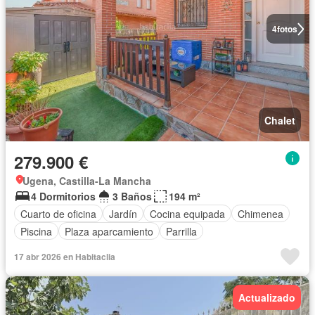
4
fotos
Chalet
279.900 €
Ugena, Castilla-La Mancha
4 Dormitorios
3 Baños
194 m²
Cuarto de oficina
Jardín
Cocina equipada
Chimenea
Piscina
Plaza aparcamiento
Parrilla
17 abr 2026 en Habitaclia
Actualizado