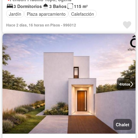
3 Dormitorios
3 Baños
115 m²
Jardín
Plaza aparcamiento
Calefacción
Hace 2 días, 16 horas en Pisos - 996012
4
fotos
Chalet