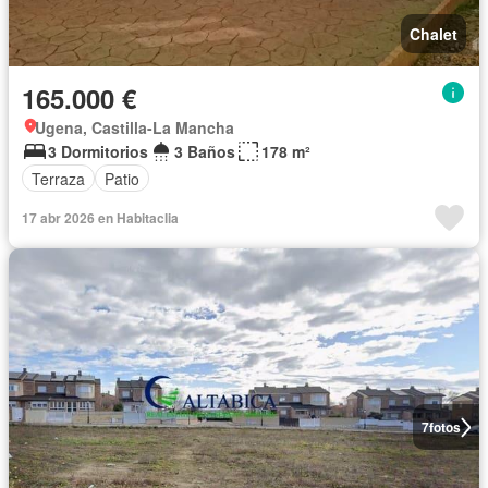
Chalet
165.000 €
Ugena, Castilla-La Mancha
3 Dormitorios
3 Baños
178 m²
Terraza
Patio
17 abr 2026 en Habitaclia
7
fotos