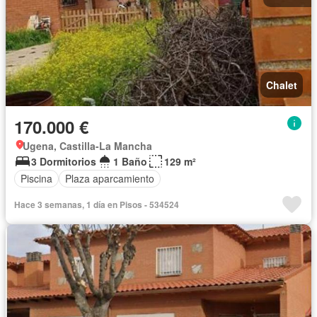
Chalet
170.000 €
Ugena, Castilla-La Mancha
3 Dormitorios
1 Baño
129 m²
Piscina
Plaza aparcamiento
Hace 3 semanas, 1 día en Pisos - 534524