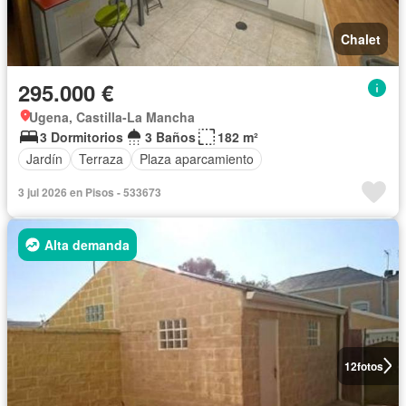
Chalet
295.000 €
Ugena, Castilla-La Mancha
3 Dormitorios
3 Baños
182 m²
Jardín
Terraza
Plaza aparcamiento
3 jul 2026 en Pisos - 533673
Alta demanda
12
fotos