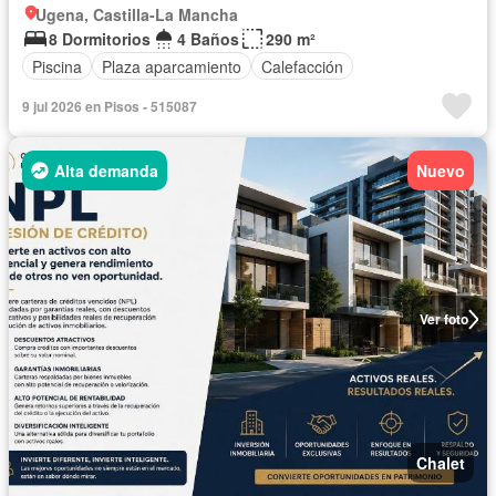
Ugena, Castilla-La Mancha
8 Dormitorios
4 Baños
290 m²
Piscina
Plaza aparcamiento
Calefacción
9 jul 2026 en Pisos - 515087
Alta demanda
Nuevo
Ver foto
Chalet