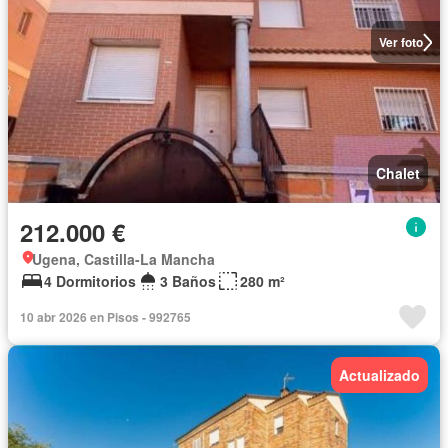
Ver foto
Chalet
212.000 €
Ugena, Castilla-La Mancha
4 Dormitorios
3 Baños
280 m²
10 abr 2026 en Pisos - 992765
Actualizado