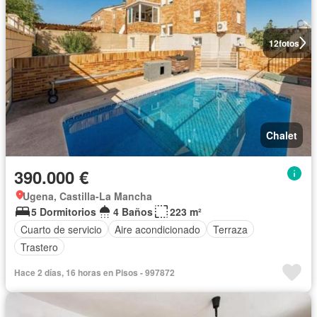
12
fotos
Chalet
390.000 €
Ugena, Castilla-La Mancha
5 Dormitorios
4 Baños
223 m²
Cuarto de servicio
Aire acondicionado
Terraza
Trastero
Hace 2 días, 16 horas en Pisos - 997872