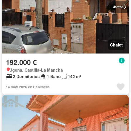
4
fotos
Chalet
192.000 €
Ugena, Castilla-La Mancha
2 Dormitorios
1 Baño
142 m²
14 may 2026 en Habitaclia