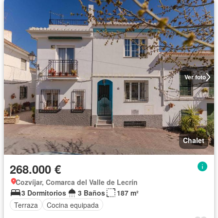
Ver foto
Chalet
268.000 €
Cozvíjar, Comarca del Valle de Lecrín
3 Dormitorios
3 Baños
187 m²
Terraza
Cocina equipada