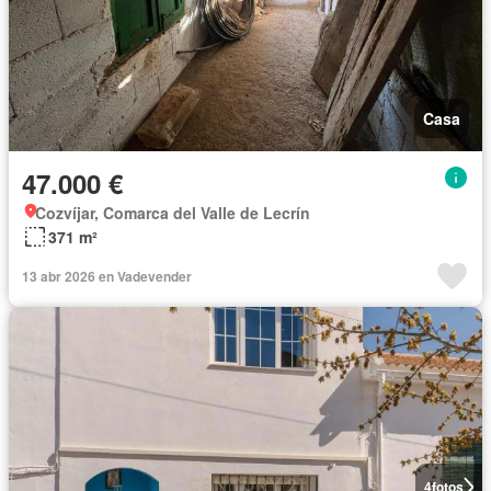
Casa
47.000 €
Cozvíjar, Comarca del Valle de Lecrín
371 m²
13 abr 2026 en Vadevender
4
fotos