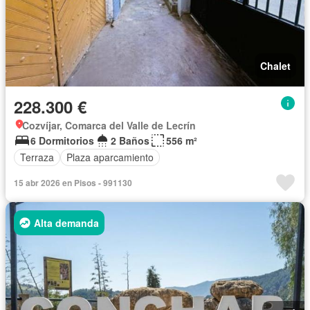
Chalet
228.300 €
Cozvíjar, Comarca del Valle de Lecrín
6 Dormitorios
2 Baños
556 m²
Terraza
Plaza aparcamiento
15 abr 2026 en Pisos - 991130
Alta demanda