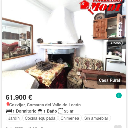
4
fotos
Casa Rural
61.900 €
Cozvíjar, Comarca del Valle de Lecrín
1 Dormitorio
1 Baño
55 m²
Jardín
Cocina equipada
Chimenea
Sin amueblar