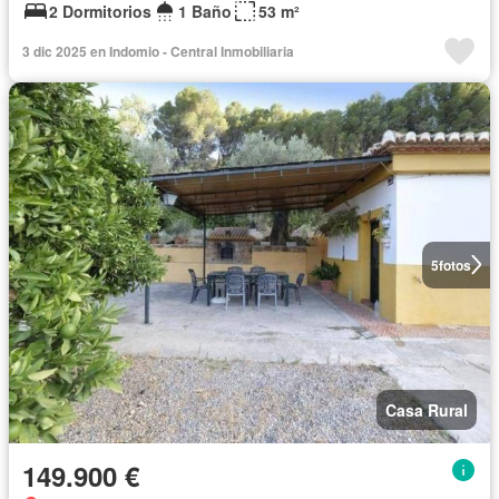
2 Dormitorios
1 Baño
53 m²
3 dic 2025 en Indomio - Central Inmobiliaria
5
fotos
Casa Rural
149.900 €