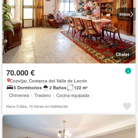
4
fotos
Chalet
70.000 €
Cozvíjar, Comarca del Valle de Lecrín
5 Dormitorios
2 Baños
122 m²
Chimenea
Trastero
Cocina equipada
Hace 3 días, 10 horas en Habitaclia