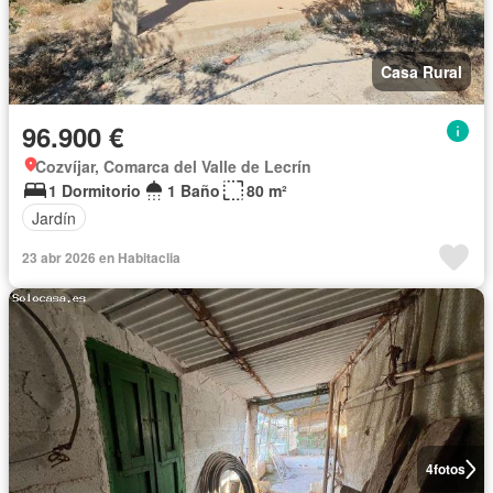
Casa Rural
96.900 €
Cozvíjar, Comarca del Valle de Lecrín
1 Dormitorio
1 Baño
80 m²
Jardín
23 abr 2026 en Habitaclia
4
fotos