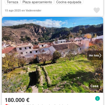
Terraza
Plaza aparcamiento
Cocina equipada
15 ago 2025 en Vadevender
Ver foto
Casa
180.000 €