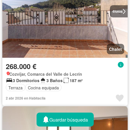
4
fotos
Chalet
268.000 €
Cozvíjar, Comarca del Valle de Lecrín
3 Dormitorios
3 Baños
187 m²
Terraza
Cocina equipada
2 abr 2026 en Habitaclia
Guardar búsqueda