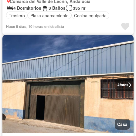
Comarca del Valle de Lecrín, Andalucía
4 Dormitorios
3 Baños
335 m²
Trastero
Plaza aparcamiento
Cocina equipada
Hace 5 días, 10 horas en idealista
4
fotos
Casa