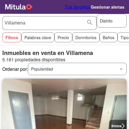
Tus favoritos
Gestionar alertas
Distrito
Filtros
Palabras clave
Precio
Dormitorios
Baños
Tipo
Inmuebles en venta en Villamena
5.181 propiedades disponibles
Ordenar por:
Popularidad
8
fotos