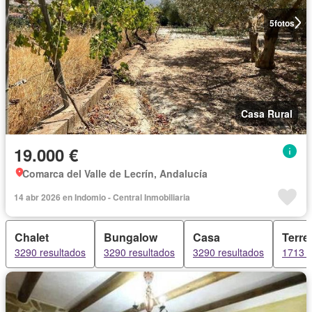
5
fotos
Casa Rural
19.000 €
Comarca del Valle de Lecrín, Andalucía
14 abr 2026 en Indomio - Central Inmobiliaria
Chalet
Bungalow
Casa
Terre
3290 resultados
3290 resultados
3290 resultados
1713 r