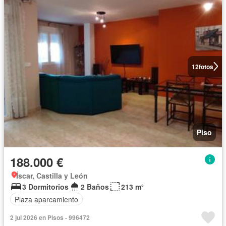
12
fotos
Piso
188.000 €
Íscar, Castilla y León
3 Dormitorios
2 Baños
213 m²
Plaza aparcamiento
2 jul 2026 en Pisos - 996472