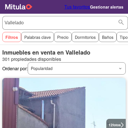
Tus favoritos
Gestionar alertas
Filtros
Palabras clave
Precio
Dormitorios
Baños
Tipo
Inmuebles en venta en Vallelado
301 propiedades disponibles
Ordenar por:
Popularidad
12
fotos