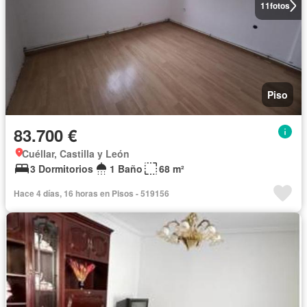
11
fotos
Piso
83.700 €
Cuéllar, Castilla y León
3 Dormitorios
1 Baño
68 m²
Hace 4 días, 16 horas en Pisos - 519156