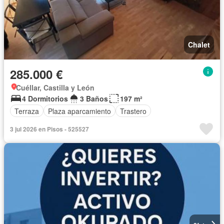
Chalet
285.000 €
Cuéllar, Castilla y León
4 Dormitorios
3 Baños
197 m²
Terraza
Plaza aparcamiento
Trastero
3 jul 2026 en Pisos - 525527