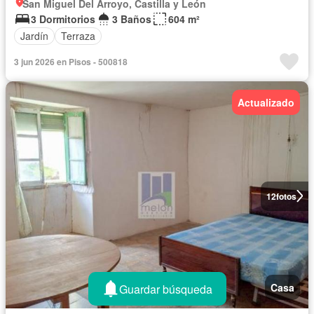
San Miguel Del Arroyo, Castilla y León
3 Dormitorios
3 Baños
604 m²
Jardín
Terraza
3 jun 2026 en Pisos - 500818
Actualizado
12
fotos
Casa
Guardar búsqueda