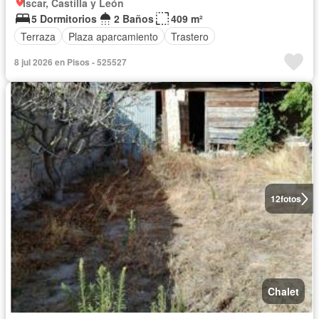
Íscar, Castilla y León
5 Dormitorios
2 Baños
409 m²
Terraza
Plaza aparcamiento
Trastero
8 jul 2026 en Pisos - 525527
12
fotos
Chalet