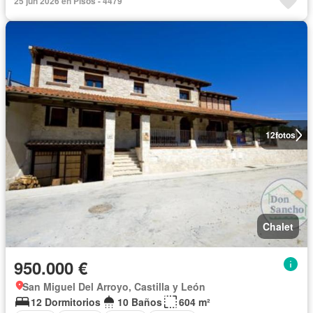
25 jun 2026 en Pisos - 4479
12
fotos
Chalet
950.000 €
San Miguel Del Arroyo, Castilla y León
12 Dormitorios
10 Baños
604 m²