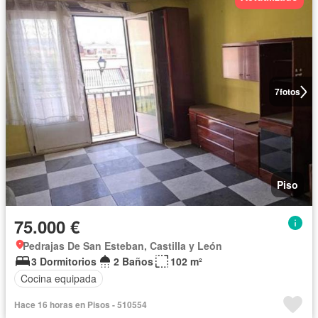
7
fotos
Piso
75.000 €
Pedrajas De San Esteban, Castilla y León
3 Dormitorios
2 Baños
102 m²
Cocina equipada
Hace 16 horas en Pisos - 510554