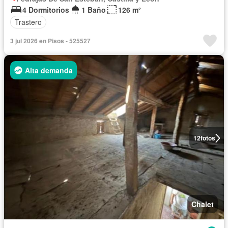
4 Dormitorios
1 Baño
126 m²
Trastero
3 jul 2026 en Pisos - 525527
Alta demanda
12
fotos
Chalet