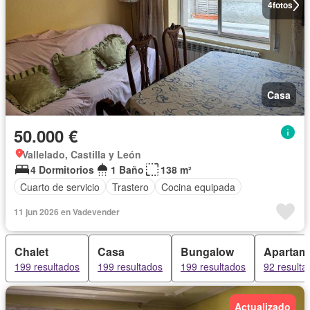
4
fotos
Casa
50.000 €
Vallelado, Castilla y León
4 Dormitorios
1 Baño
138 m²
Cuarto de servicio
Trastero
Cocina equipada
11 jun 2026 en Vadevender
Chalet
Casa
Bungalow
Apartam
199 resultados
199 resultados
199 resultados
92 resulta
Actualizado