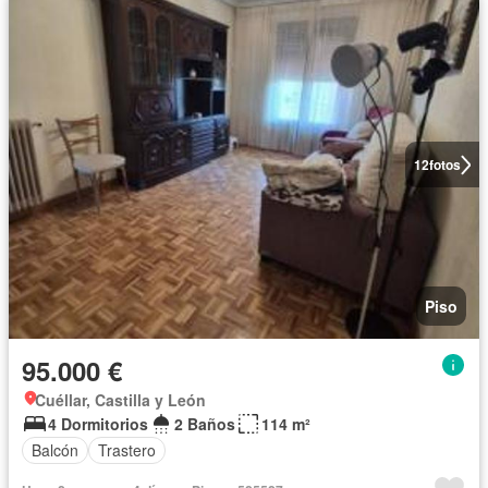
12
fotos
Piso
95.000 €
Cuéllar, Castilla y León
4 Dormitorios
2 Baños
114 m²
Balcón
Trastero