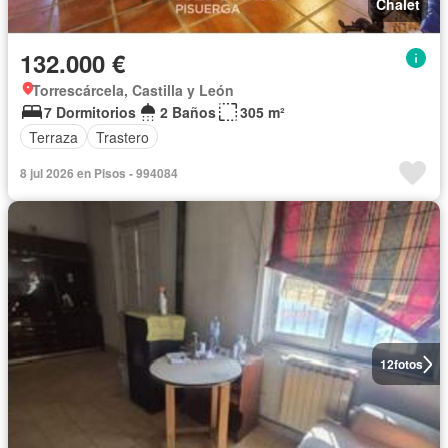
Chalet
132.000 €
Torrescárcela, Castilla y León
7 Dormitorios
2 Baños
305 m²
Terraza
Trastero
8 jul 2026 en Pisos - 994084
12
fotos