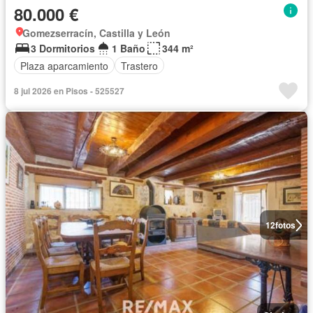
80.000 €
Gomezserracín, Castilla y León
3 Dormitorios
1 Baño
344 m²
Plaza aparcamiento
Trastero
8 jul 2026 en Pisos - 525527
12
fotos