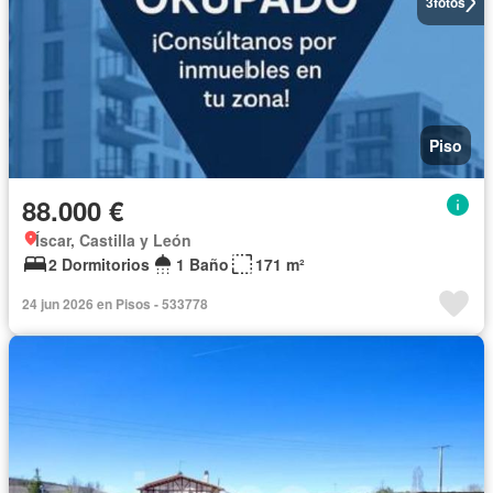
3
fotos
Piso
88.000 €
Íscar, Castilla y León
2 Dormitorios
1 Baño
171 m²
24 jun 2026 en Pisos - 533778