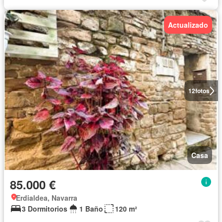
Actualizado
12
fotos
Casa
85.000 €
Erdialdea, Navarra
3 Dormitorios
1 Baño
120 m²