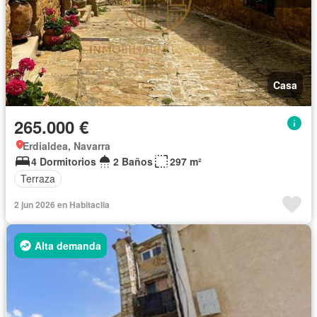
Casa
265.000 €
Erdialdea, Navarra
4 Dormitorios
2 Baños
297 m²
Terraza
2 jun 2026 en Habitaclia
Alta demanda