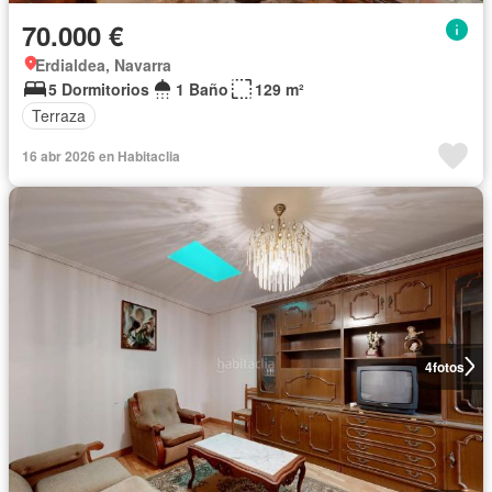
70.000 €
Erdialdea, Navarra
5 Dormitorios
1 Baño
129 m²
Terraza
16 abr 2026 en Habitaclia
4
fotos