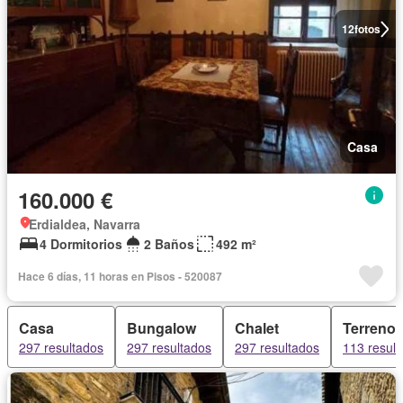
12
fotos
Casa
160.000 €
Erdialdea, Navarra
4 Dormitorios
2 Baños
492 m²
Hace 6 días, 11 horas en Pisos - 520087
Casa
Bungalow
Chalet
Terreno
297 resultados
297 resultados
297 resultados
113 resul