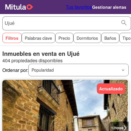
Tus favoritos
Gestionar alertas
Filtros
Palabras clave
Precio
Dormitorios
Baños
Tipo
Inmuebles en venta en Ujué
404 propiedades disponibles
Ordenar por:
Popularidad
Actualizado
12
fotos