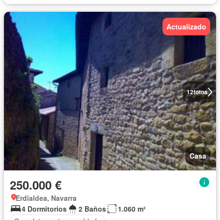
Actualizado
12
fotos
Casa
250.000 €
Erdialdea, Navarra
4 Dormitorios
2 Baños
1.060 m²