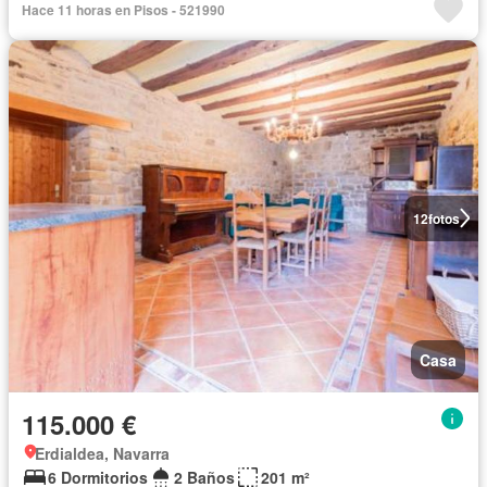
Hace 11 horas en Pisos - 521990
12
fotos
Casa
115.000 €
Erdialdea, Navarra
6 Dormitorios
2 Baños
201 m²