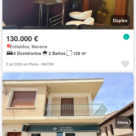
Dúplex
130.000 €
Erdialdea, Navarra
4 Dormitorios
2 Baños
128 m²
2 jul 2026 en Pisos - 994760
5
fotos