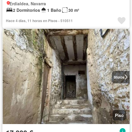
Erdialdea, Navarra
2 Dormitorios
1 Baño
30 m²
Hace 4 días, 11 horas en Pisos - 510511
9
fotos
Piso