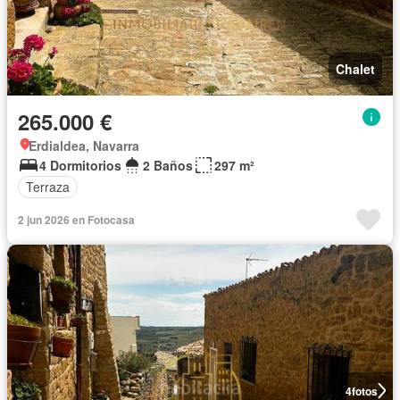
Chalet
265.000 €
Erdialdea, Navarra
4 Dormitorios
2 Baños
297 m²
Terraza
2 jun 2026 en Fotocasa
4
fotos