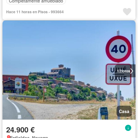
Completamente amueblado
Hace 11 horas en Pisos - 993664
12
fotos
Casa
24.900 €
Erdialdea, Navarra