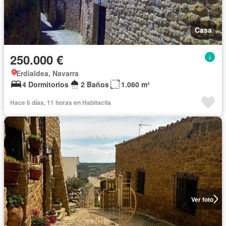
Casa
250.000 €
Erdialdea, Navarra
4 Dormitorios
2 Baños
1.060 m²
Hace 6 días, 11 horas en Habitaclia
Ver foto