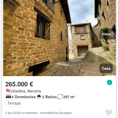
5
fotos
Casa
265.000 €
Erdialdea, Navarra
4 Dormitorios
2 Baños
297 m²
Terraza
3 jun 2026 en Indomio - Inmobiliaria Garaipen