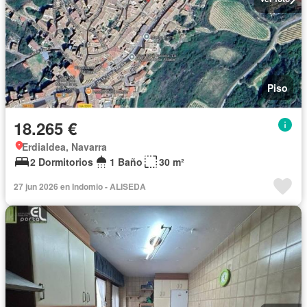
Piso
18.265 €
Erdialdea, Navarra
2 Dormitorios
1 Baño
30 m²
27 jun 2026 en Indomio - ALISEDA