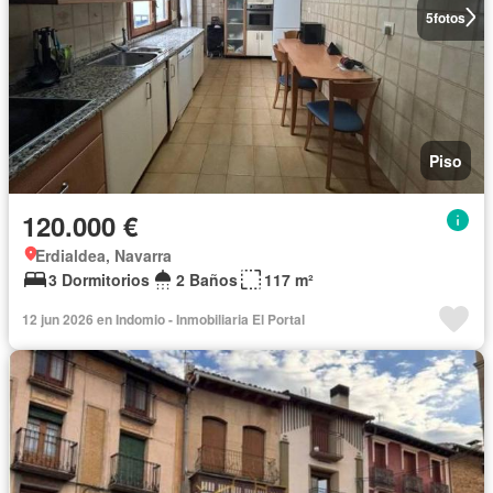
5
fotos
Piso
120.000 €
Erdialdea, Navarra
3 Dormitorios
2 Baños
117 m²
12 jun 2026 en Indomio - Inmobiliaria El Portal