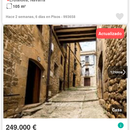
105 m²
Hace 2 semanas, 6 días en Pisos - 993658
Actualizado
12
fotos
Casa
249.000 €