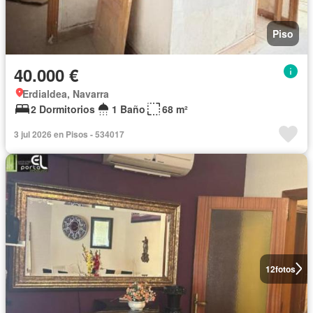
Piso
40.000 €
Erdialdea, Navarra
2 Dormitorios
1 Baño
68 m²
3 jul 2026 en Pisos - 534017
12
fotos