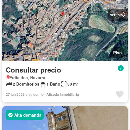
Ver foto
Piso
Consultar precio
Erdialdea, Navarra
2 Dormitorios
1 Baño
30 m²
27 jun 2026 en Indomio - Aliseda Inmobiliaria
Alta demanda