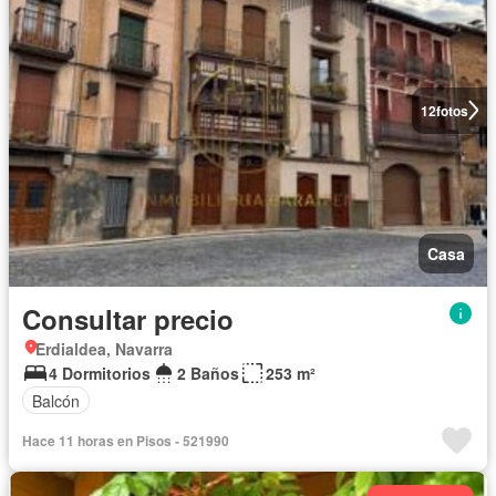
12
fotos
Casa
Consultar precio
Erdialdea, Navarra
4 Dormitorios
2 Baños
253 m²
Balcón
Hace 11 horas en Pisos - 521990