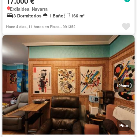
17.000 €
Erdialdea, Navarra
3 Dormitorios
1 Baño
166 m²
Hace 4 días, 11 horas en Pisos - 991352
12
fotos
Piso