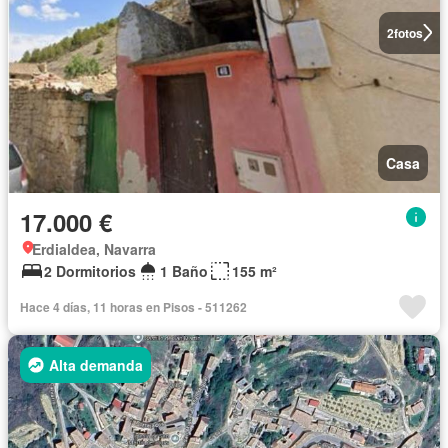
2
fotos
Casa
17.000 €
Erdialdea, Navarra
2 Dormitorios
1 Baño
155 m²
Hace 4 días, 11 horas en Pisos - 511262
Alta demanda