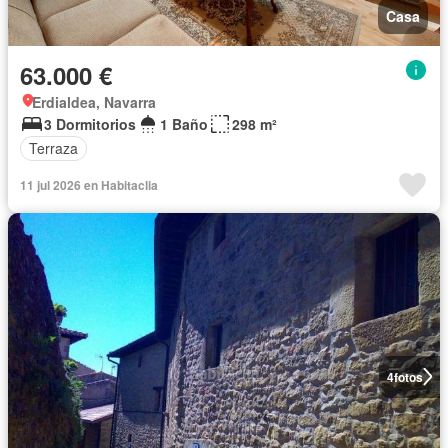
Casa
63.000 €
Erdialdea, Navarra
3 Dormitorios
1 Baño
298 m²
Terraza
11 jul 2026 en Habitaclia
4
fotos