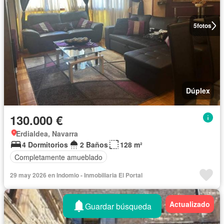
5
fotos
Dúplex
130.000 €
Erdialdea, Navarra
4 Dormitorios
2 Baños
128 m²
Completamente amueblado
29 may 2026 en Indomio - Inmobiliaria El Portal
Actualizado
Guardar búsqueda