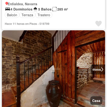
Erdialdea, Navarra
4 Dormitorios
5 Baños
285 m²
Balcón
Terraza
Trastero
Hace 11 horas en Pisos - 519799
4
fotos
Casa