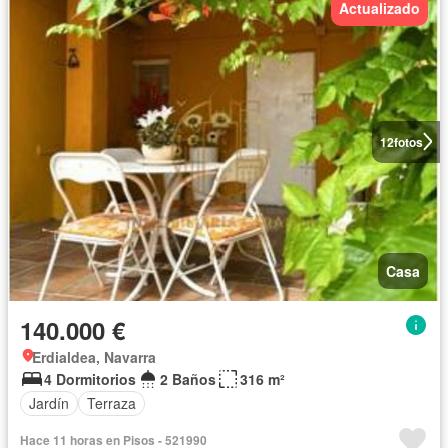
Actualizado
12
fotos
Casa
140.000 €
Erdialdea, Navarra
4 Dormitorios
2 Baños
316 m²
Jardín
Terraza
Hace 11 horas en Pisos - 521990