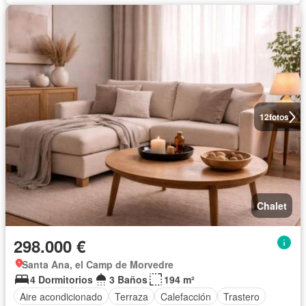
12
fotos
Chalet
298.000 €
Santa Ana, el Camp de Morvedre
4 Dormitorios
3 Baños
194 m²
Aire acondicionado
Terraza
Calefacción
Trastero