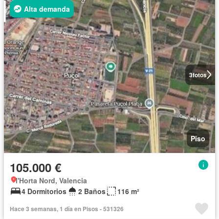
Alta demanda
3
fotos
Piso
105.000 €
l'Horta Nord, Valencia
4 Dormitorios
2 Baños
116 m²
Hace 3 semanas, 1 día en Pisos - 531326