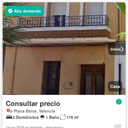
Alta demanda
5
fotos
Casa
Consultar precio
la Plana Baixa, Valencia
2 Dormitorios
1 Baño
178 m²
18 jun 2026 en Indomio - Immobasic