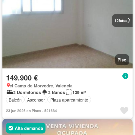
12
fotos
Piso
149.900 €
el Camp de Morvedre, Valencia
2 Dormitorios
2 Baños
139 m²
Balcón
Ascensor
Plaza aparcamiento
23 jun 2026 en Pisos - 521684
Alta demanda