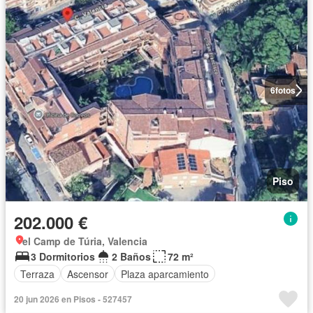
6
fotos
Piso
202.000 €
el Camp de Túria, Valencia
3 Dormitorios
2 Baños
72 m²
Terraza
Ascensor
Plaza aparcamiento
20 jun 2026 en Pisos - 527457