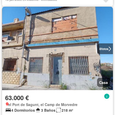
8
fotos
Casa
63.000 €
el Port de Sagunt, el Camp de Morvedre
4 Dormitorios
3 Baños
218 m²