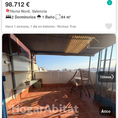
98.712 €
l'Horta Nord, Valencia
2 Dormitorios
1 Baño
84 m²
Hace 1 semana, 1 día en Indomio - Re/max True
12
fotos
Ático