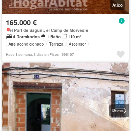
Ático
165.000 €
el Port de Sagunt, el Camp de Morvedre
4 Dormitorios
1 Baño
119 m²
Aire acondicionado
Terraza
Ascensor
Hace 1 semana, 3 días en Pisos - 996107
12
fotos