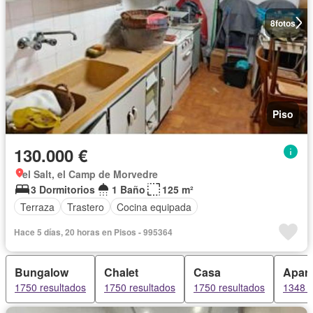
8
fotos
Piso
130.000 €
el Salt, el Camp de Morvedre
3 Dormitorios
1 Baño
125 m²
Terraza
Trastero
Cocina equipada
Hace 5 días, 20 horas en Pisos - 995364
Bungalow
Chalet
Casa
Apar
1750 resultados
1750 resultados
1750 resultados
1348 r