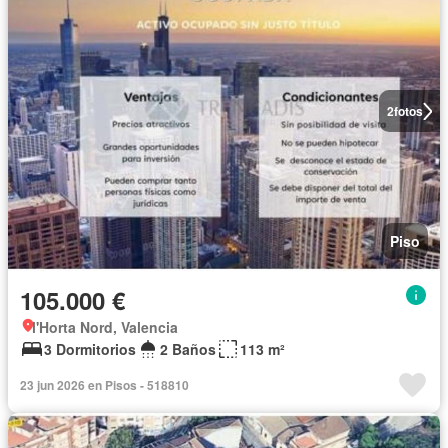
2
fotos
Piso
105.000 €
l'Horta Nord, Valencia
3 Dormitorios
2 Baños
113 m²
23 jun 2026 en Pisos - 518810