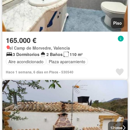
Piso
165.000 €
el Camp de Morvedre, Valencia
3 Dormitorios
2 Baños
110 m²
Aire acondicionado
Plaza aparcamiento
Hace 1 semana, 6 días en Pisos - 530540
12
fotos