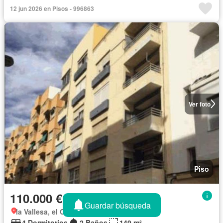
12 jun 2026 en Pisos - 996863
Ver foto
Piso
110.000 €
Guardar búsqueda
la Vallesa, el Camp de Morvedre
4 Dormitorios
2 Baños
149 m²