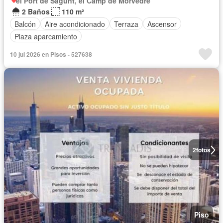
el Port de Sagunt, el Camp de Morvedre
2 Baños
110 m²
Balcón
Aire acondicionado
Terraza
Ascensor
Plaza aparcamiento
10 jul 2026 en Pisos - 527638
2
fotos
Piso