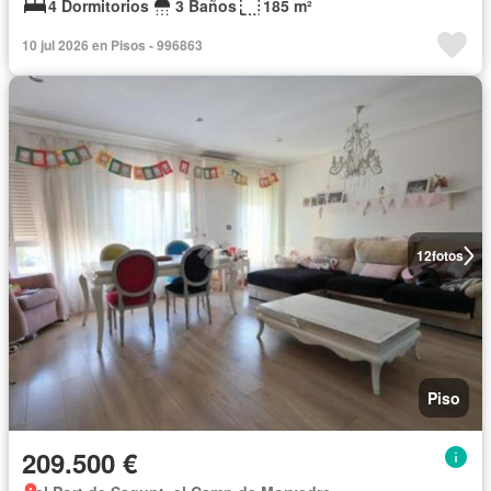
4 Dormitorios
3 Baños
185 m²
10 jul 2026 en Pisos - 996863
12
fotos
Piso
209.500 €