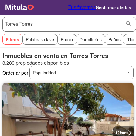
Tus favoritos
Gestionar alertas
Filtros
Palabras clave
Precio
Dormitorios
Baños
Tipo
Inmuebles en venta en Torres Torres
3.283 propiedades disponibles
Ordenar por:
Popularidad
12
fotos