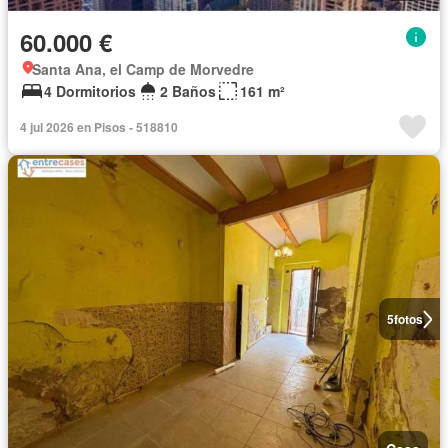
60.000 €
Santa Ana, el Camp de Morvedre
4 Dormitorios
2 Baños
161 m²
4 jul 2026 en Pisos - 518810
5
fotos