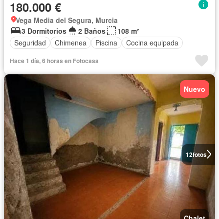
180.000 €
Vega Media del Segura, Murcia
3 Dormitorios
2 Baños
108 m²
Seguridad
Chimenea
Piscina
Cocina equipada
Hace 1 día, 6 horas en Fotocasa
Nuevo
12
fotos
Chalet