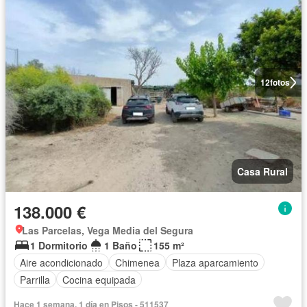
12
fotos
Casa Rural
138.000 €
Las Parcelas, Vega Media del Segura
1 Dormitorio
1 Baño
155 m²
Aire acondicionado
Chimenea
Plaza aparcamiento
Parrilla
Cocina equipada
Hace 1 semana, 1 día en Pisos - 511537