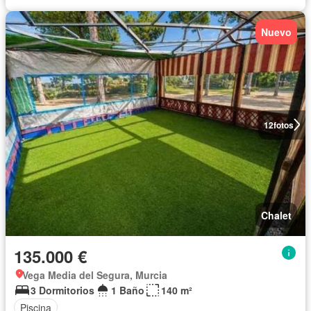
Nuevo
12
fotos
Chalet
135.000 €
Vega Media del Segura, Murcia
3 Dormitorios
1 Baño
140 m²
Piscina