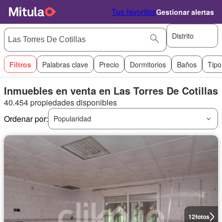
Tus favoritos
Gestionar alertas
Distrito
Filtros
Palabras clave
Precio
Dormitorios
Baños
Tipo
Inmuebles en venta en Las Torres De Cotillas
40.454 propiedades disponibles
Ordenar por:
Popularidad
12
fotos