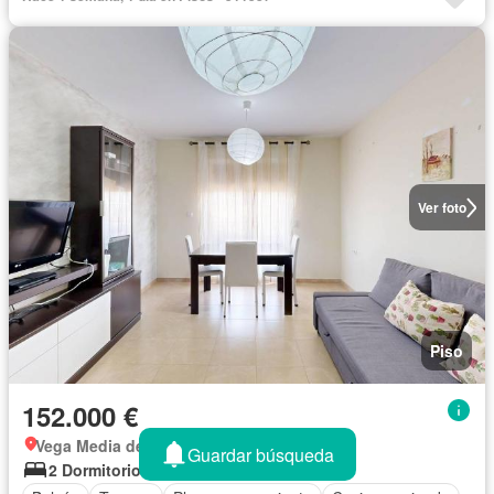
Ver foto
Piso
152.000 €
Vega Media del Segura, Murcia
Guardar búsqueda
2 Dormitorios
2 Baños
88 m²