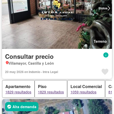
5
fotos
Terreno
Consultar precio
Villamayor, Castilla y León
20 may 2026 en Indomio - Intra Legal
Apartamento
Piso
Local Comercial
Ca
1829 resultados
1829 resultados
1059 resultados
818
Alta demanda