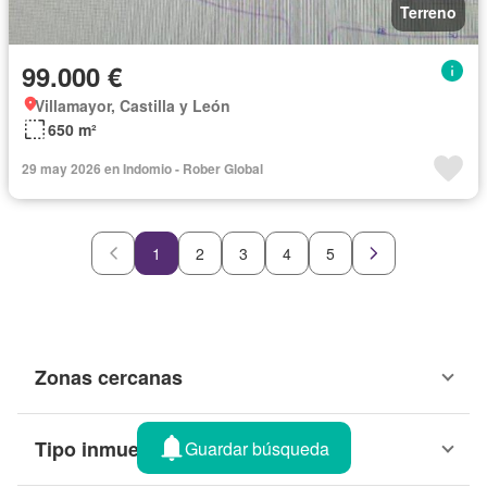
Terreno
99.000 €
Villamayor, Castilla y León
650 m²
29 may 2026 en Indomio - Rober Global
1
2
3
4
5
Zonas cercanas
Tipo inmueble
Guardar búsqueda