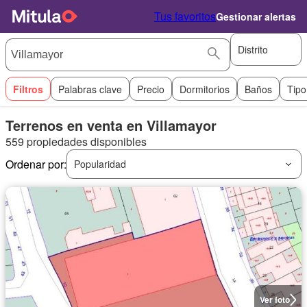
Tus favoritos
Gestionar alertas
Distrito
Filtros
Palabras clave
Precio
Dormitorios
Baños
Tipo
Terrenos en venta en Villamayor
559 propiedades disponibles
Ordenar por:
Popularidad
Ver foto