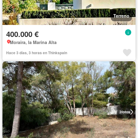
Terreno
400.000 €
Moraira, la Marina Alta
Hace 3 días, 3 horas en Thinkspain
3
fotos