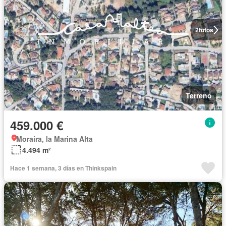
2
fotos
Terreno
459.000 €
Moraira, la Marina Alta
4.494 m²
Hace 1 semana, 3 días en Thinkspain