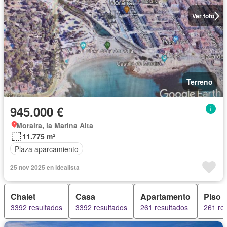
Ver foto
Terreno
945.000 €
Moraira, la Marina Alta
11.775 m²
Plaza aparcamiento
25 nov 2025 en idealista
Chalet
Casa
Apartamento
Piso
3392 resultados
3392 resultados
261 resultados
261 re