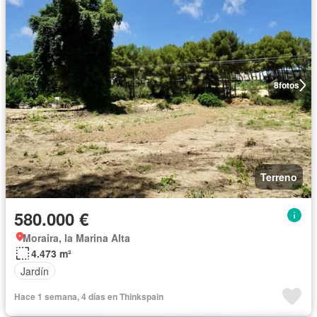
8
fotos
Terreno
580.000 €
Moraira, la Marina Alta
4.473 m²
Jardín
Hace 1 semana, 4 días en Thinkspain