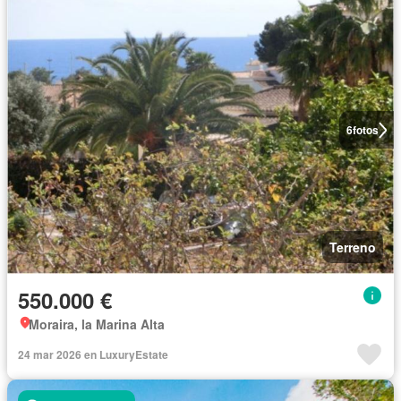
6
fotos
Terreno
550.000 €
Moraira, la Marina Alta
24 mar 2026 en LuxuryEstate