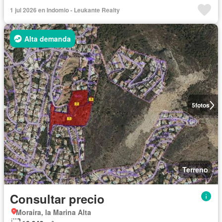
1 jul 2026 en Indomio - Leukante Realty
Alta demanda
5
fotos
Terreno
Consultar precio
Moraira, la Marina Alta