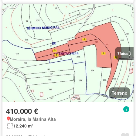
7
fotos
Terreno
410.000 €
Moraira, la Marina Alta
12.240 m²