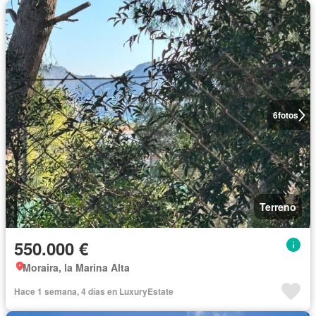
6
fotos
Terreno
550.000 €
Moraira, la Marina Alta
Hace 1 semana, 4 días en LuxuryEstate