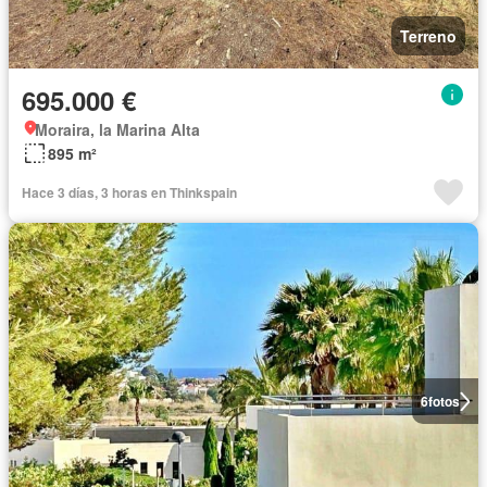
Terreno
695.000 €
Moraira, la Marina Alta
895 m²
Hace 3 días, 3 horas en Thinkspain
6
fotos