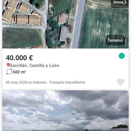
3
fotos
Terreno
40.000 €
Garcillán, Castilla y León
682 m²
20 may 2026 en Indomio - Triangulo Inmobiliairia