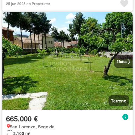
25 jun 2025 en Properstar
3
fotos
Terreno
665.000 €
San Lorenzo, Segovia
2.100 m²