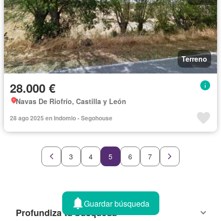
Terreno
28.000 €
Navas De Riofrío, Castilla y León
28 ago 2025 en Indomio - Segohouse
3
4
5
6
7
Guardar búsqueda
Profundiza tu búsqueda