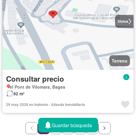
3
fotos
Terreno
Consultar precio
el Pont de Vilomara, Bages
92 m²
29 may 2026 en Indomio - Aliseda Inmobiliaria
Guardar búsqueda
1
2
3
4
5