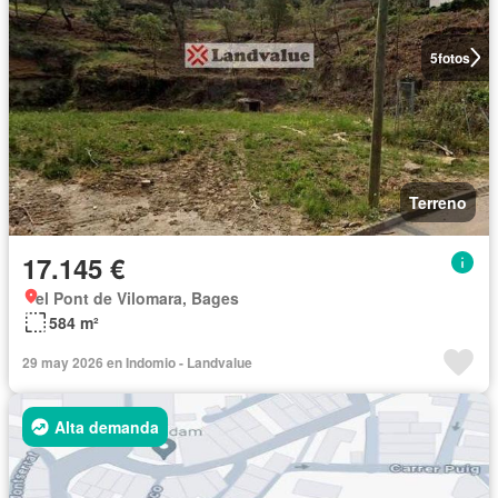
5
fotos
Terreno
17.145 €
el Pont de Vilomara, Bages
584 m²
29 may 2026 en Indomio - Landvalue
Alta demanda