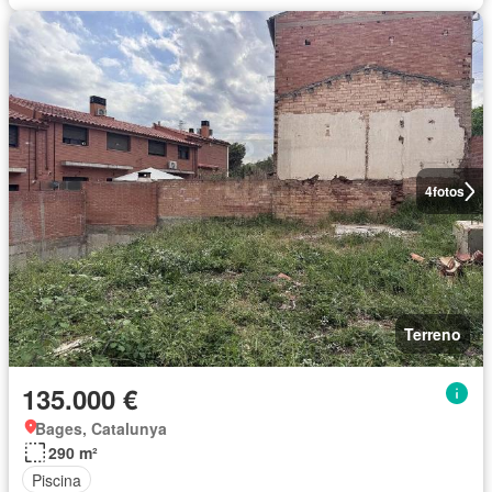
4
fotos
Terreno
135.000 €
Bages, Catalunya
290 m²
Piscina