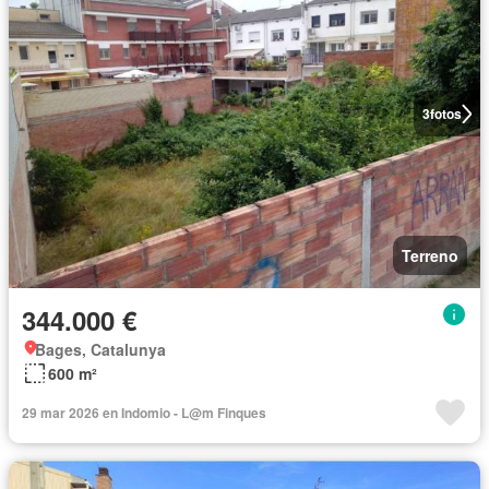
3
fotos
Terreno
344.000 €
Bages, Catalunya
600 m²
29 mar 2026 en Indomio - L@m Finques