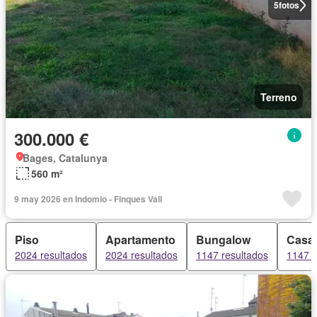
5
fotos
Terreno
300.000 €
Bages, Catalunya
560 m²
9 may 2026 en Indomio - Finques Vall
Piso
Apartamento
Bungalow
Casa
2024 resultados
2024 resultados
1147 resultados
1147 r