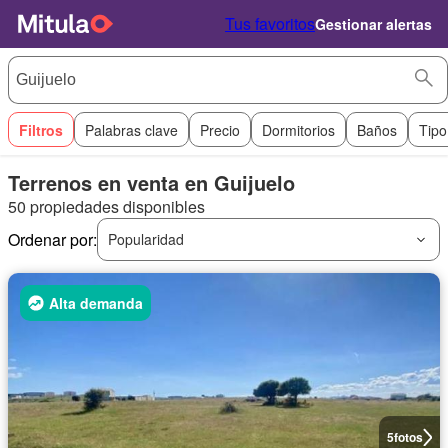
Tus favoritos
Gestionar alertas
Filtros
Palabras clave
Precio
Dormitorios
Baños
Tipo
Terrenos en venta en Guijuelo
50 propiedades disponibles
Ordenar por:
Popularidad
Alta demanda
5
fotos