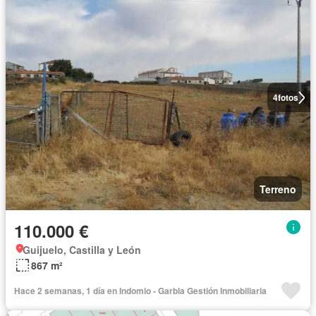
4
fotos
Terreno
110.000 €
Guijuelo, Castilla y León
867 m²
Hace 2 semanas, 1 día en Indomio - Garbla Gestión Inmobiliaria