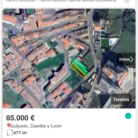
Hace 2 semanas, 1 día en Indomio - Garbla Gestión Inmobiliaria
5
fotos
Terreno
85.000 €
Guijuelo, Castilla y León
677 m²