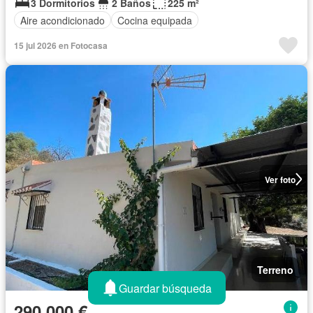
3 Dormitorios
2 Baños
225 m²
Aire acondicionado
Cocina equipada
15 jul 2026 en Fotocasa
Ver foto
Terreno
Guardar búsqueda
290.000 €