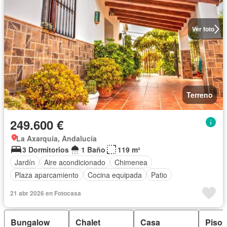
Ver foto
Terreno
249.600 €
La Axarquía, Andalucía
3 Dormitorios
1 Baño
119 m²
Jardín
Aire acondicionado
Chimenea
Plaza aparcamiento
Cocina equipada
Patio
21 abr 2026 en Fotocasa
Bungalow
Chalet
Casa
Piso