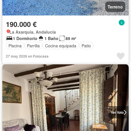
Terreno
190.000 €
La Axarquía, Andalucía
1 Dormitorio
1 Baño
89 m²
Piscina
Parrilla
Cocina equipada
Patio
27 may 2026 en Fotocasa
Ver foto