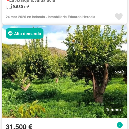
La Axarquía, Andalucía
9.580 m²
24 mar 2026 en Indomio - Inmobiliaria Eduardo Heredia
Alta demanda
5
fotos
Terreno
31.500 €