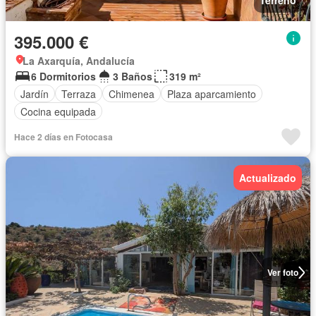
Terreno
395.000 €
La Axarquía, Andalucía
6 Dormitorios
3 Baños
319 m²
Jardín
Terraza
Chimenea
Plaza aparcamiento
Cocina equipada
Hace 2 días en Fotocasa
Actualizado
Ver foto