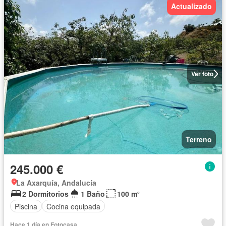
Actualizado
Ver foto
Terreno
245.000 €
La Axarquía, Andalucía
2 Dormitorios
1 Baño
100 m²
Piscina
Cocina equipada
Hace 1 día en Fotocasa