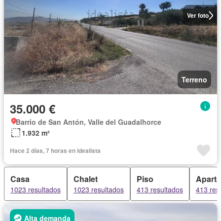
Ver foto
Terreno
35.000 €
Barrio de San Antón, Valle del Guadalhorce
1.932 m²
Hace 2 días, 7 horas en idealista
Casa
Chalet
Piso
Apart
1023 resultados
1023 resultados
413 resultados
413 res
Alta demanda