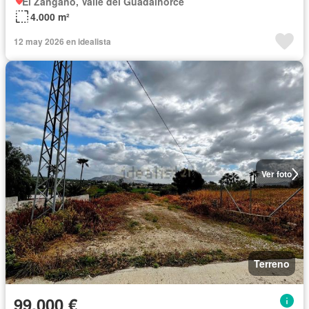
El Zángano, Valle del Guadalhorce
4.000 m²
12 may 2026 en idealista
Ver foto
Terreno
99.000 €