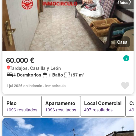
5
fotos
Casa
60.000 €
Tardajos, Castilla y León
4 Dormitorios
1 Baño
157 m²
1 jul 2026 en Indomio - inmocirculo
Piso
Apartamento
Local Comercial
Ca
1096 resultados
1096 resultados
497 resultados
496