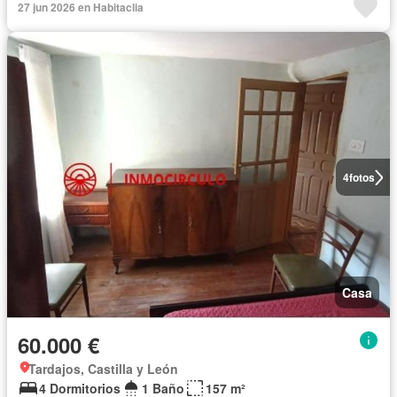
27 jun 2026 en Habitaclia
4
fotos
Casa
60.000 €
Tardajos, Castilla y León
4 Dormitorios
1 Baño
157 m²