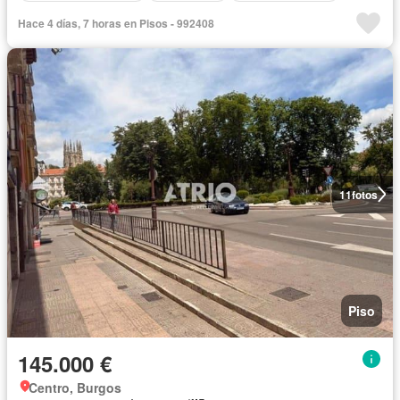
Hace 4 días, 7 horas en Pisos - 992408
11
fotos
Piso
145.000 €
Centro, Burgos