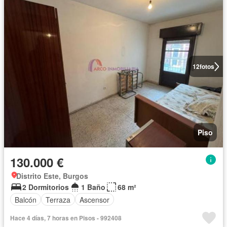
12
fotos
Piso
130.000 €
Distrito Este, Burgos
2 Dormitorios
1 Baño
68 m²
Balcón
Terraza
Ascensor
Hace 4 días, 7 horas en Pisos - 992408