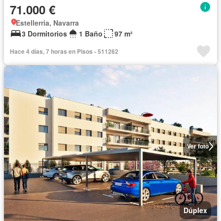
71.000 €
Estellerria, Navarra
3 Dormitorios
1 Baño
97 m²
Hace 4 días, 7 horas en Pisos - 511262
Ver foto
Dúplex