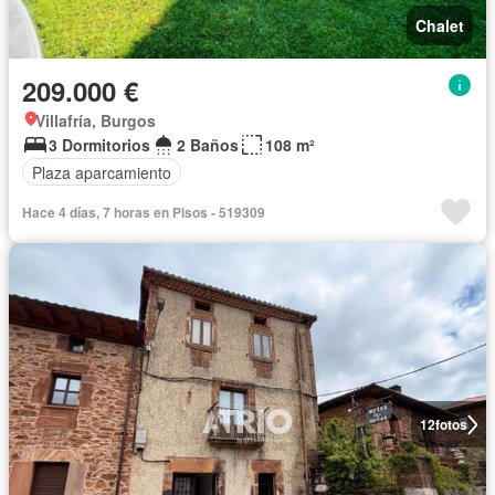
Chalet
209.000 €
Villafría, Burgos
3 Dormitorios
2 Baños
108 m²
Plaza aparcamiento
Hace 4 días, 7 horas en Pisos - 519309
12
fotos