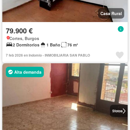
Casa Rural
79.900 €
Cortes, Burgos
2 Dormitorios
1 Baño
76 m²
7 feb 2026 en Indomio - INMOBILIARIA SAN PABLO
Alta demanda
5
fotos