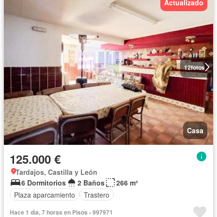
Actualizado
12
fotos
Casa
125.000 €
Tardajos, Castilla y León
6 Dormitorios
2 Baños
266 m²
Plaza aparcamiento
Trastero
Hace 1 día, 7 horas en Pisos - 997971