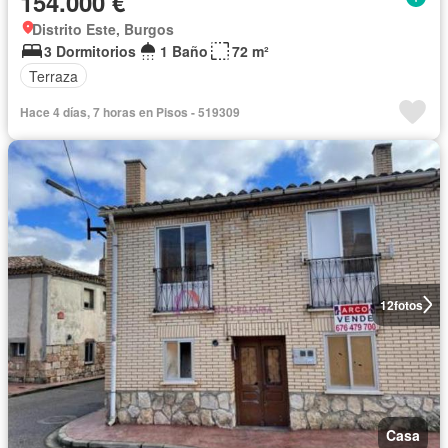
154.000 €
Distrito Este, Burgos
3 Dormitorios
1 Baño
72 m²
Terraza
Hace 4 días, 7 horas en Pisos - 519309
12
fotos
Casa