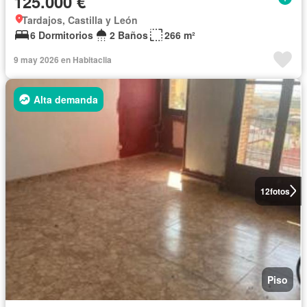
125.000 €
Tardajos, Castilla y León
6 Dormitorios
2 Baños
266 m²
9 may 2026 en Habitaclia
Alta demanda
12
fotos
Piso