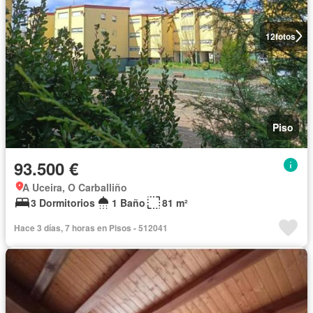
12
fotos
Piso
93.500 €
A Uceira, O Carballiño
3 Dormitorios
1 Baño
81 m²
Hace 3 días, 7 horas en Pisos - 512041