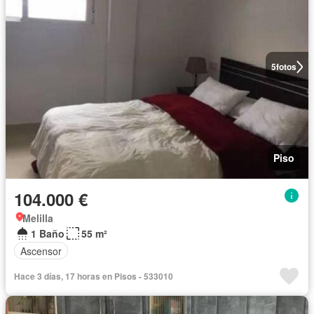
5
fotos
Piso
104.000 €
Melilla
1 Baño
55 m²
Ascensor
Hace 3 días, 17 horas en Pisos - 533010