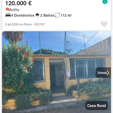
120.000 €
Melilla
4 Dormitorios
2 Baños
112 m²
2 jul 2026 en Pisos - 532767
2
fotos
Casa Rural