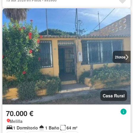
15 abr 2026 en Pisos - 993960
2
fotos
Casa Rural
70.000 €
Melilla
1 Dormitorio
1 Baño
64 m²