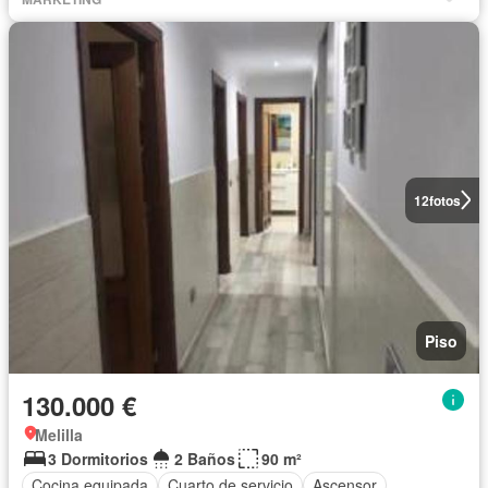
12
fotos
Piso
130.000 €
Melilla
3 Dormitorios
2 Baños
90 m²
Cocina equipada
Cuarto de servicio
Ascensor