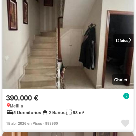
12
fotos
Chalet
390.000 €
Melilla
5 Dormitorios
2 Baños
98 m²
15 abr 2026 en Pisos - 993960