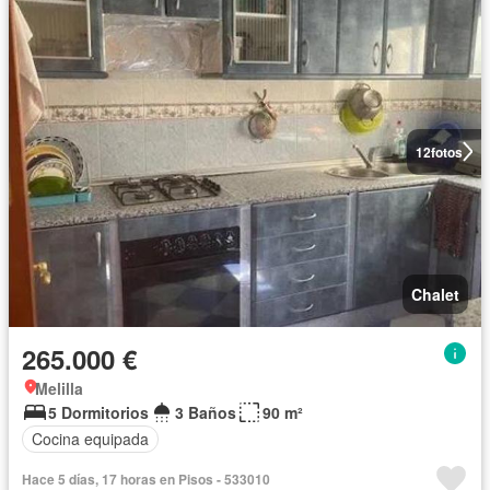
12
fotos
Chalet
265.000 €
Melilla
5 Dormitorios
3 Baños
90 m²
Cocina equipada
Hace 5 días, 17 horas en Pisos - 533010