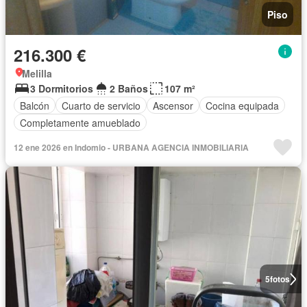
Piso
216.300 €
Melilla
3 Dormitorios
2 Baños
107 m²
Balcón
Cuarto de servicio
Ascensor
Cocina equipada
Completamente amueblado
12 ene 2026 en Indomio - URBANA AGENCIA INMOBILIARIA
5
fotos