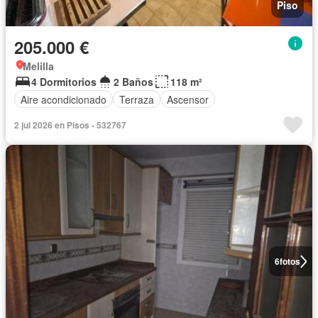
Piso
205.000 €
Melilla
4 Dormitorios
2 Baños
118 m²
Aire acondicionado
Terraza
Ascensor
2 jul 2026 en Pisos - 532767
6
fotos