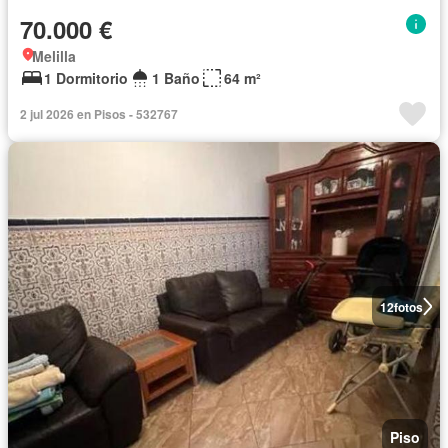
70.000 €
Melilla
1 Dormitorio
1 Baño
64 m²
2 jul 2026 en Pisos - 532767
12
fotos
Piso