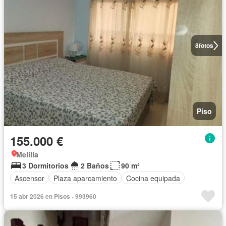
8
fotos
Piso
155.000 €
Melilla
3 Dormitorios
2 Baños
90 m²
Ascensor
Plaza aparcamiento
Cocina equipada
15 abr 2026 en Pisos - 993960