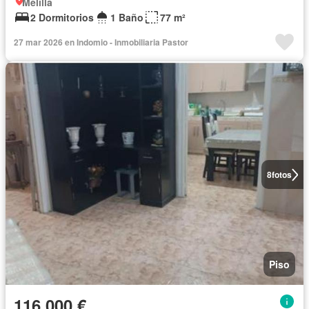
Melilla
2 Dormitorios
1 Baño
77 m²
27 mar 2026 en Indomio - Inmobiliaria Pastor
8
fotos
Piso
116.000 €