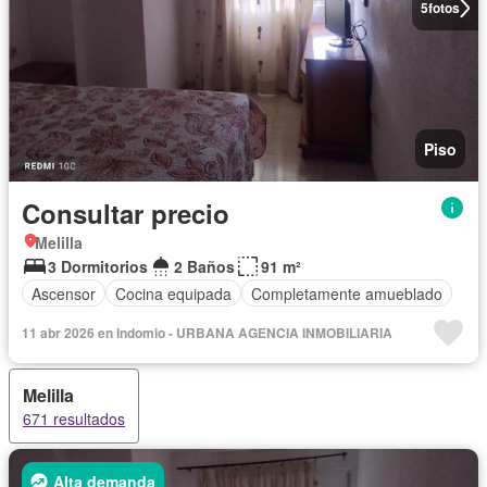
5
fotos
Piso
Consultar precio
Melilla
3 Dormitorios
2 Baños
91 m²
Ascensor
Cocina equipada
Completamente amueblado
11 abr 2026 en Indomio - URBANA AGENCIA INMOBILIARIA
Melilla
671 resultados
Alta demanda