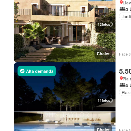
Llev
3 
Jard
12
fotos
Chalet
Hace 3
5.5
Alta demanda
Pla 
5 
Plaz
11
fotos
Chalet
Hace 4