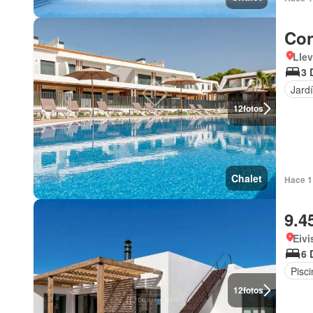
Con
Llev
3 
Jard
12
fotos
Chalet
Hace 1
9.4
Eivi
6 
Pisci
12
fotos