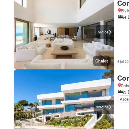
Con
Eivi
4 
5
fotos
Chalet
4 jul 2
Con
Calv
5 
Asce
12
fotos