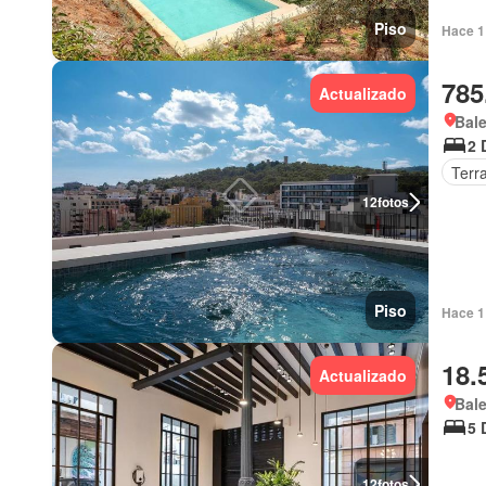
Piso
Hace 1
785
Actualizado
Bal
2 
Terr
12
fotos
Piso
Hace 1 
18.
Actualizado
Bal
5 
12
fotos