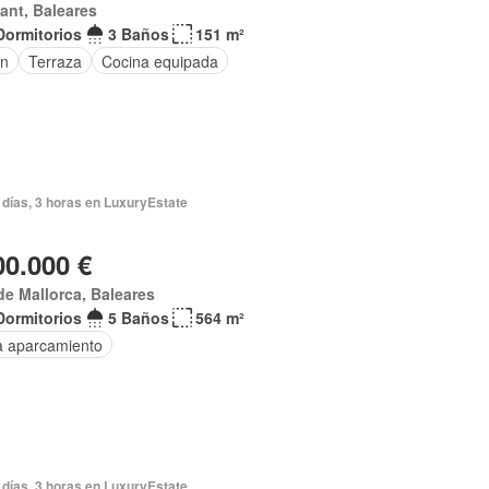
ant, Baleares
Dormitorios
3 Baños
151 m²
ín
Terraza
Cocina equipada
 días, 3 horas en LuxuryEstate
00.000 €
de Mallorca, Baleares
Dormitorios
5 Baños
564 m²
a aparcamiento
 días, 3 horas en LuxuryEstate