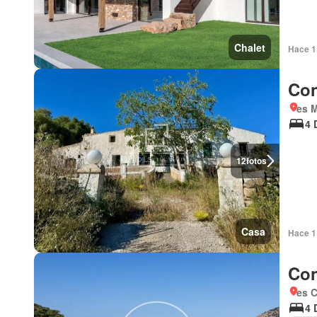
Chalet
Hace 1
Con
es 
4 
12
fotos
Casa
Hace 1
Con
es 
4 