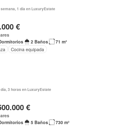
 semana, 1 día en LuxuryEstate
.000 €
eares
Dormitorios
2 Baños
71 m²
aza
Cocina equipada
día, 3 horas en LuxuryEstate
500.000 €
eares
Dormitorios
5 Baños
730 m²