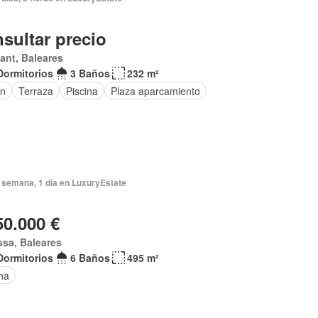
sultar precio
ant, Baleares
Dormitorios
3 Baños
232 m²
ín
Terraza
Piscina
Plaza aparcamiento
 semana, 1 día en LuxuryEstate
50.000 €
ssa, Baleares
Dormitorios
6 Baños
495 m²
na