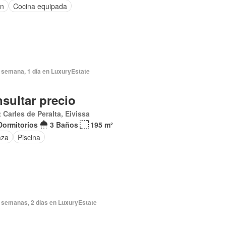
ín
Cocina equipada
 semana, 1 día en LuxuryEstate
sultar precio
 Carles de Peralta, Eivissa
Dormitorios
3 Baños
195 m²
aza
Piscina
 semanas, 2 días en LuxuryEstate