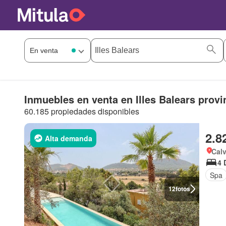
Inmuebles en venta en Illes Balears provi
60.185 propiedades disponibles
2.8
Alta demanda
Calv
4 
Spa
12
fotos