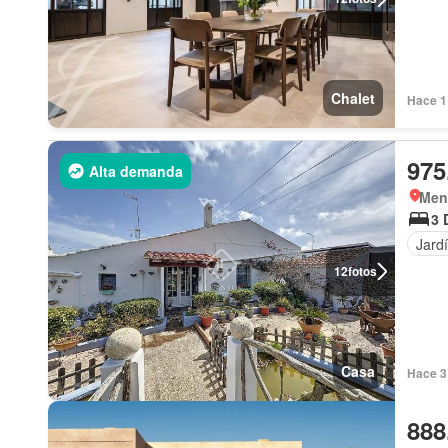
Chalet
Hace 1 
975
Alta demanda
Men
3 
Jard
12
fotos
Casa
Hace 3
888