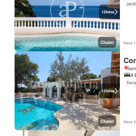
Jard
12
fotos
Chalet
Hace 1
Con
Sant
5 
Terr
12
fotos
Chalet
Hace 3