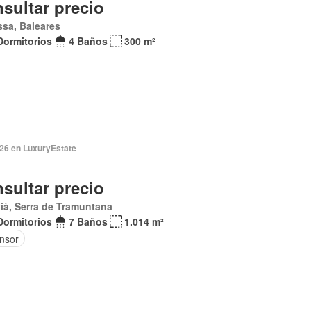
sultar precio
ssa, Baleares
Dormitorios
4 Baños
300 m²
026 en LuxuryEstate
sultar precio
ià, Serra de Tramuntana
Dormitorios
7 Baños
1.014 m²
nsor