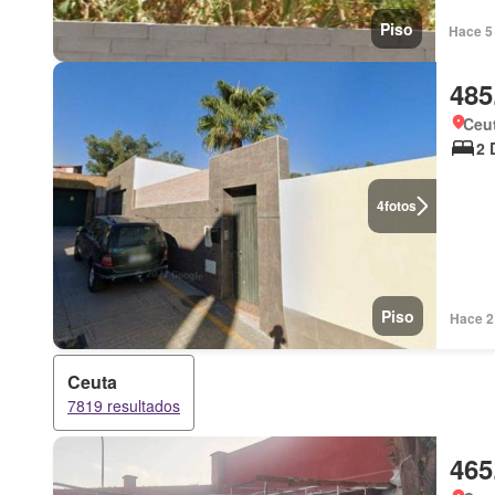
Piso
Hace 5 
485
Ceu
2 
4
fotos
Piso
Hace 2
Ceuta
7819 resultados
465