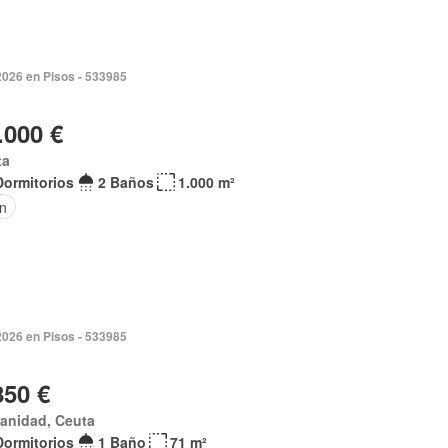
2026 en Pisos - 533985
.000 €
ta
Dormitorios
2 Baños
1.000 m²
ín
2026 en Pisos - 533985
850 €
anidad, Ceuta
Dormitorios
1 Baño
71 m²