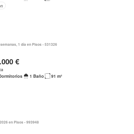
ón
semanas, 1 día en Pisos - 531326
.000 €
ta
Dormitorios
1 Baño
91 m²
 2026 en Pisos - 993948