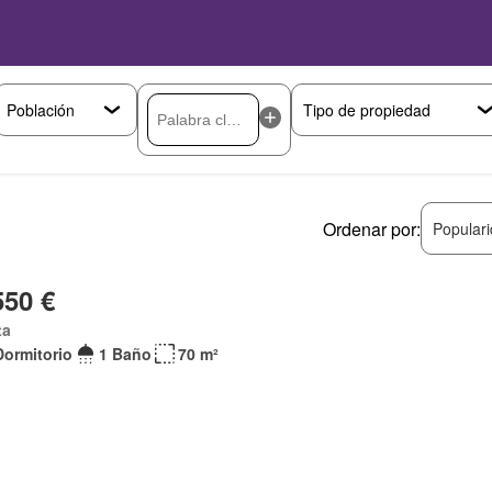
Ordenar por:
Popular
550 €
ta
Dormitorio
1 Baño
70 m²