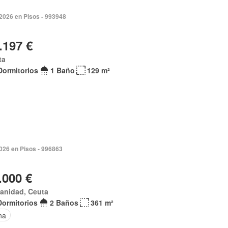
2026 en Pisos - 993948
.197 €
ta
Dormitorios
1 Baño
129 m²
026 en Pisos - 996863
.000 €
anidad, Ceuta
Dormitorios
2 Baños
361 m²
na