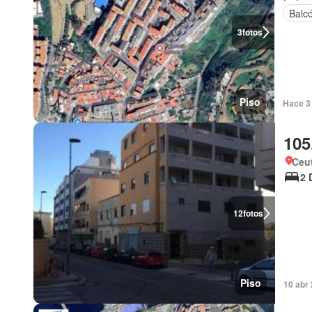
Balc
3
fotos
Piso
Hace 3 
105
Ceu
2 
12
fotos
Piso
10 abr