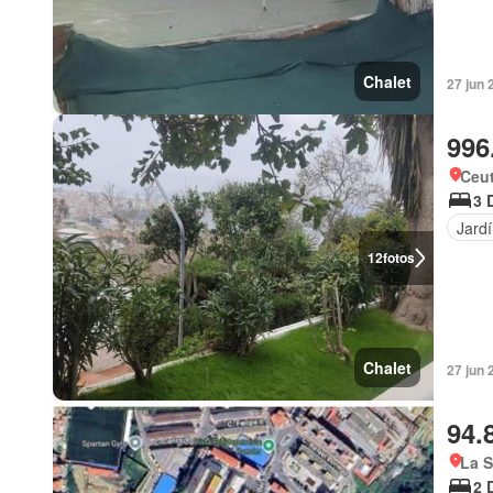
Chalet
27 jun 
996
Ceu
3 
Jard
12
fotos
Chalet
27 jun 
94.
La S
2 