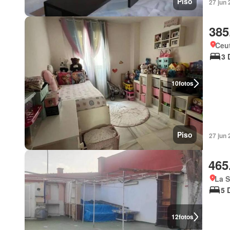
Piso
27 jun 
385
Ceu
3 
10
fotos
Piso
27 jun 
465
La S
5 
12
fotos