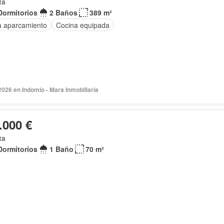
ta
Dormitorios
2 Baños
389 m²
a aparcamiento
Cocina equipada
2026 en Indomio - Mara Inmobiliaria
.000 €
ta
Dormitorios
1 Baño
70 m²