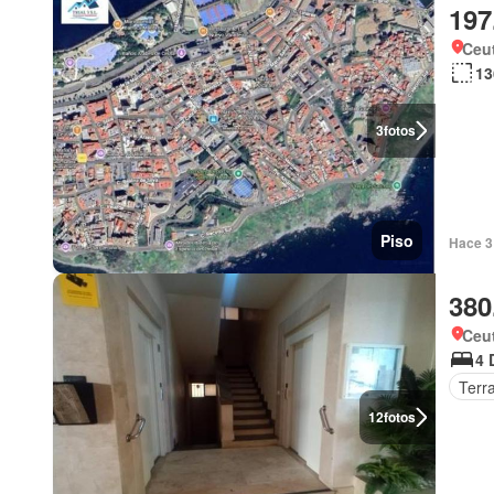
197
Ceu
13
3
fotos
Piso
Hace 3
380
Ceu
4 
Terr
12
fotos