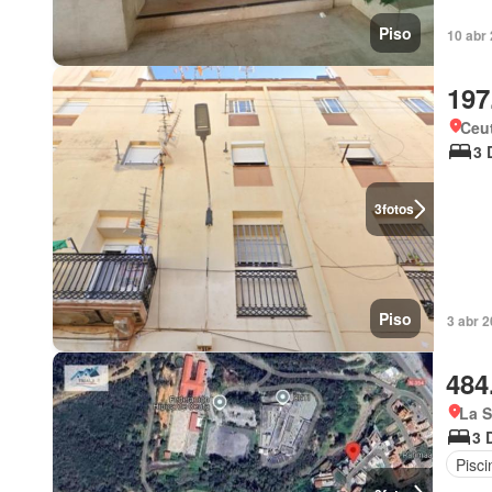
Piso
10 abr 
197
Ceu
3 
3
fotos
Piso
3 abr 2
484
La S
3 
Pisci