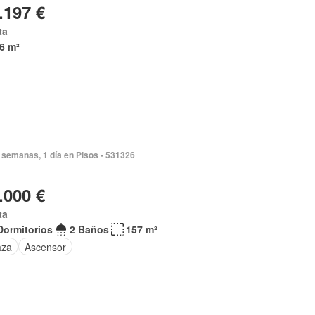
.197 €
ta
6 m²
 semanas, 1 día en Pisos - 531326
.000 €
ta
Dormitorios
2 Baños
157 m²
aza
Ascensor