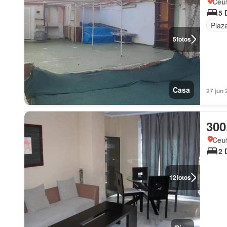
Ceu
5 
Plaz
5
fotos
Casa
27 jun 
300
Ceu
2 
12
fotos