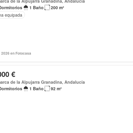
rca de la Alpujarra Granadina, Andalucía
Dormitorios
1 Baño
200 m²
na equipada
 2026 en Fotocasa
000 €
rca de la Alpujarra Granadina, Andalucía
Dormitorios
1 Baño
92 m²