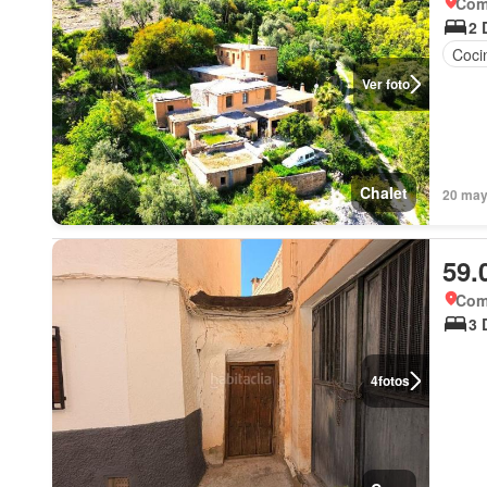
Coma
2 
Coci
Ver foto
Chalet
20 may
59.
Coma
3 
4
fotos