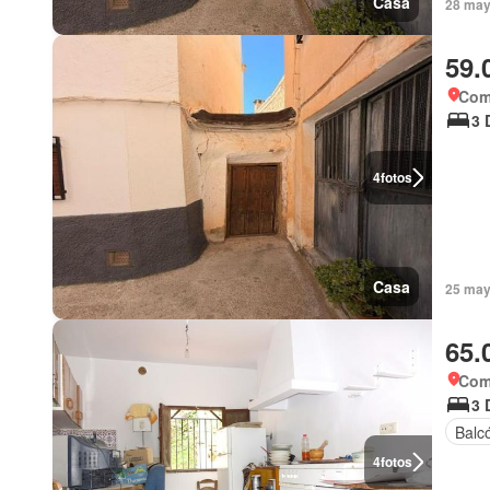
Casa
28 may
59.
Coma
3 
4
fotos
Casa
25 may
65.
Coma
3 
Balc
4
fotos