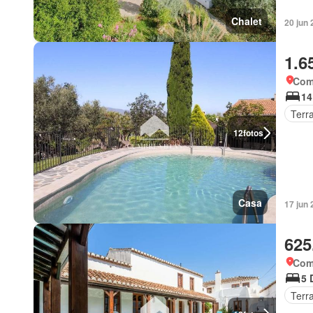
Chalet
20 jun
1.6
Coma
14
Terr
12
fotos
Casa
17 jun
625
Coma
5 
Terr