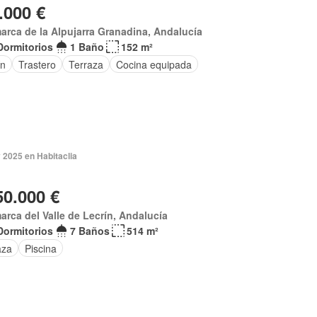
.000 €
rca de la Alpujarra Granadina, Andalucía
Dormitorios
1 Baño
152 m²
ín
Trastero
Terraza
Cocina equipada
 2025 en Habitaclia
50.000 €
rca del Valle de Lecrín, Andalucía
Dormitorios
7 Baños
514 m²
aza
Piscina