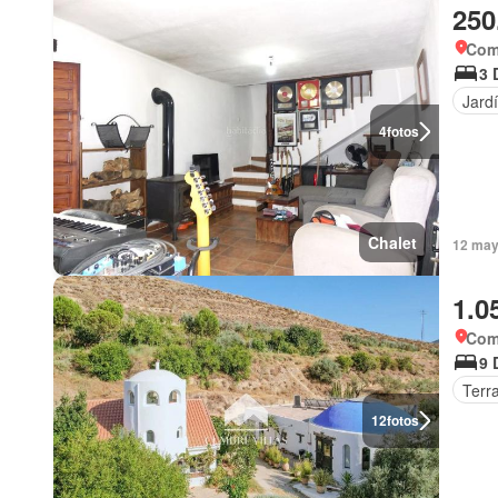
250
Coma
3 
Jard
4
fotos
Chalet
12 may
1.0
Coma
9 
Terr
12
fotos