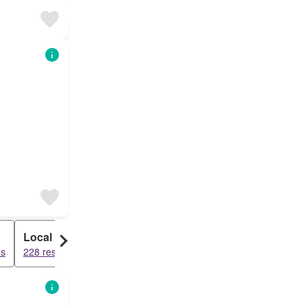
Local Comercial
Ático
os
228 resultados
39 resultados