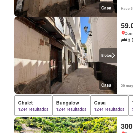
Casa
Hace 5 
59.
Coma
3 
5
fotos
Casa
29 may 
Chalet
Bungalow
Casa
1244 resultados
1244 resultados
1244 resultados
300