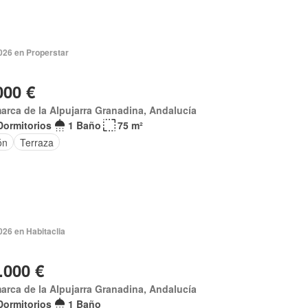
026 en Properstar
000 €
rca de la Alpujarra Granadina, Andalucía
Dormitorios
1 Baño
75 m²
ón
Terraza
026 en Habitaclia
.000 €
rca de la Alpujarra Granadina, Andalucía
Dormitorios
1 Baño