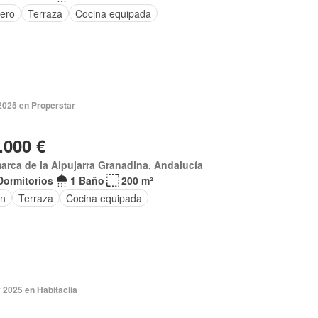
tero
Terraza
Cocina equipada
2025 en Properstar
.000 €
rca de la Alpujarra Granadina, Andalucía
Dormitorios
1 Baño
200 m²
ín
Terraza
Cocina equipada
 2025 en Habitaclia