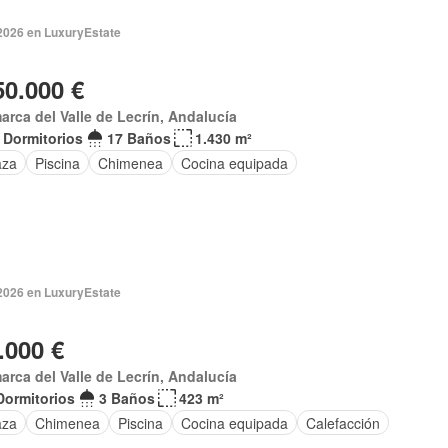
 2026 en LuxuryEstate
50.000 €
rca del Valle de Lecrín, Andalucía
 Dormitorios
17 Baños
1.430 m²
aza
Piscina
Chimenea
Cocina equipada
 2026 en LuxuryEstate
.000 €
rca del Valle de Lecrín, Andalucía
Dormitorios
3 Baños
423 m²
aza
Chimenea
Piscina
Cocina equipada
Calefacción