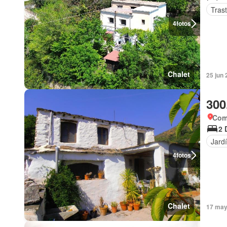
Tras
4
fotos
Chalet
25 jun 
300
Coma
2 
Jard
4
fotos
Chalet
17 may