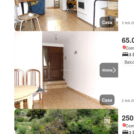
Casa
3 feb 2
65.
Coma
3 
Balc
4
fotos
Casa
2 feb 2
250
Coma
3 