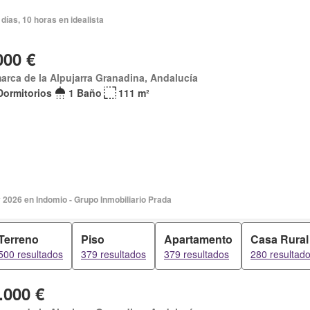
días, 10 horas en idealista
000 €
rca de la Alpujarra Granadina, Andalucía
Dormitorios
1 Baño
111 m²
2026 en Indomio - Grupo Inmobiliario Prada
Terreno
Piso
Apartamento
Casa Rural
500 resultados
379 resultados
379 resultados
280 resultad
.000 €