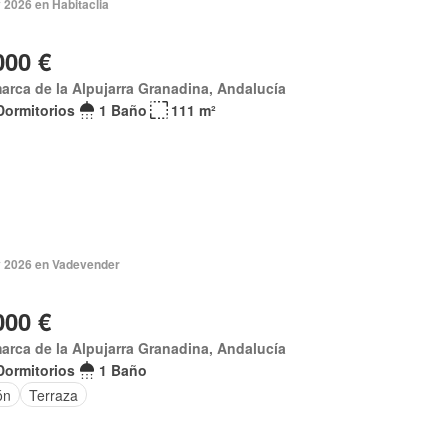
 2026 en Habitaclia
000 €
rca de la Alpujarra Granadina, Andalucía
Dormitorios
1 Baño
111 m²
 2026 en Vadevender
000 €
rca de la Alpujarra Granadina, Andalucía
Dormitorios
1 Baño
ón
Terraza