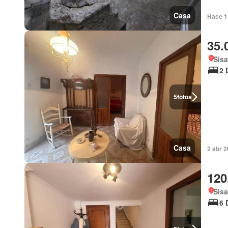
Casa
Hace 1
35.
Sisa
2 
5
fotos
Casa
2 abr 2
120
Sisa
6 