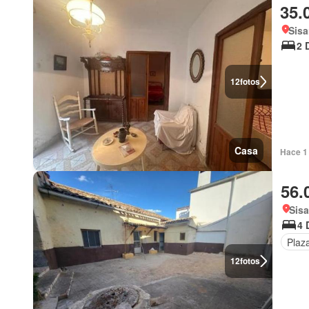
35.
Sisa
2 
12
fotos
Casa
Hace 1
56.
Sisa
4 
Plaz
12
fotos