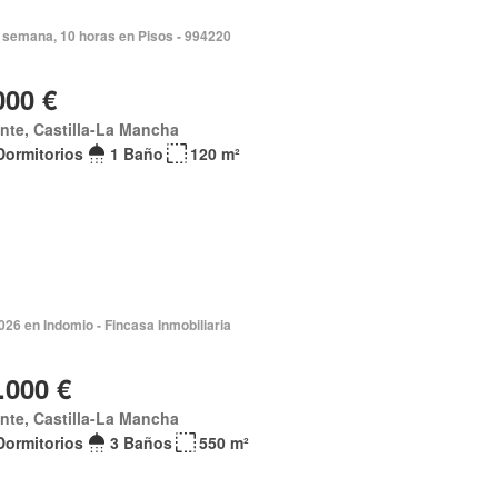
 semana, 10 horas en Pisos - 994220
000 €
nte, Castilla-La Mancha
Dormitorios
1 Baño
120 m²
026 en Indomio - Fincasa Inmobiliaria
.000 €
nte, Castilla-La Mancha
Dormitorios
3 Baños
550 m²