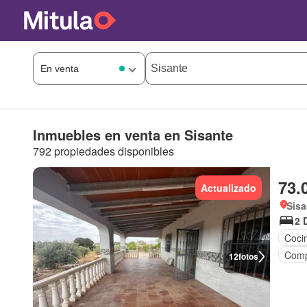
Inmuebles en venta en Sisante
792 propiedades disponibles
73.
Actualizado
Sisa
2 
Coci
Comp
12
fotos