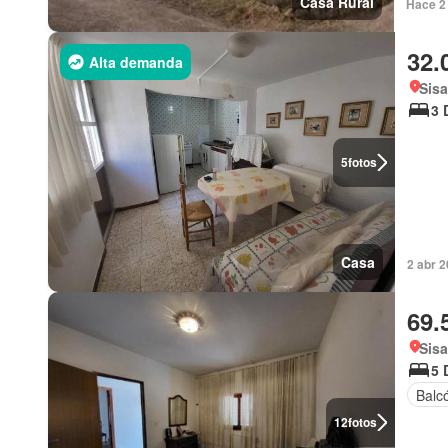
Casa Rural
Hace 2 
32.
Alta demanda
Sisa
3 
5
fotos
Casa
2 abr 2
69.
Sisa
5 
Balc
12
fotos