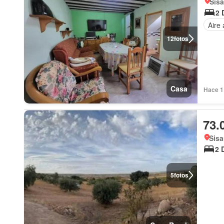
Sisa
2 
Aire
12
fotos
Casa
Hace 1
73.
Sisa
2 
5
fotos