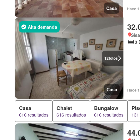
Casa
Hace 1 
32.
Alta demanda
Sisa
3 
12
fotos
Casa
Hace 1
Casa
Chalet
Bungalow
Pis
616 resultados
616 resultados
616 resultados
131 
44.