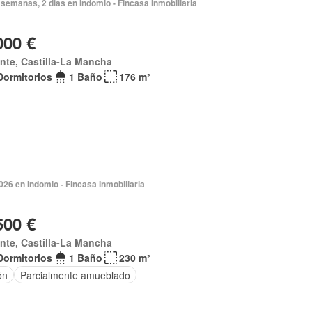
semanas, 2 días en Indomio - Fincasa Inmobiliaria
000 €
nte, Castilla-La Mancha
Dormitorios
1 Baño
176 m²
026 en Indomio - Fincasa Inmobiliaria
500 €
nte, Castilla-La Mancha
Dormitorios
1 Baño
230 m²
ón
Parcialmente amueblado