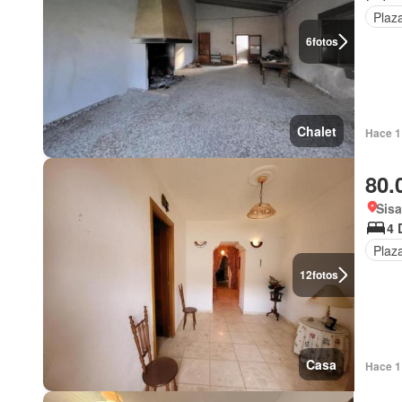
Plaz
6
fotos
Chalet
Hace 1
80.
Sisa
4 
Plaz
12
fotos
Casa
Hace 1