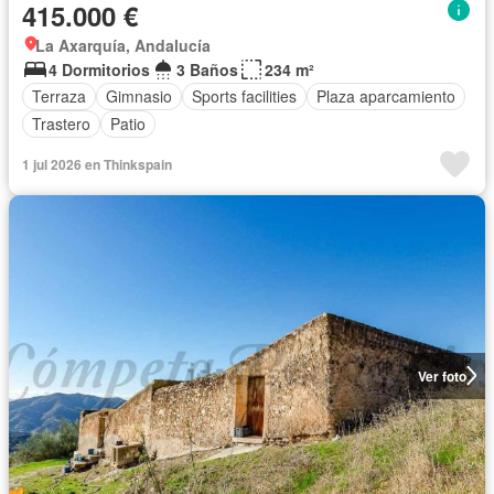
415.000 €
La Axarquía, Andalucía
4 Dormitorios
3 Baños
234 m²
Terraza
Gimnasio
Sports facilities
Plaza aparcamiento
Trastero
Patio
1 jul 2026 en Thinkspain
Ver foto