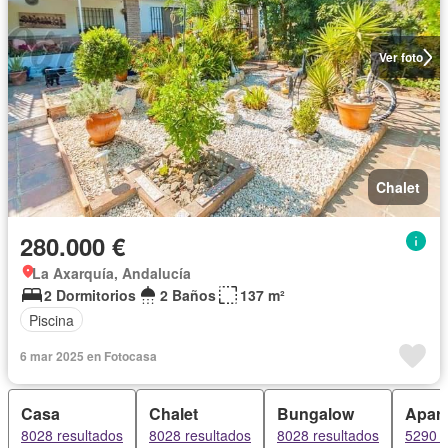
Ver foto
Chalet
280.000 €
La Axarquía, Andalucía
2 Dormitorios
2 Baños
137 m²
Piscina
6 mar 2025 en Fotocasa
Casa
Chalet
Bungalow
Apar
8028 resultados
8028 resultados
8028 resultados
5290 r