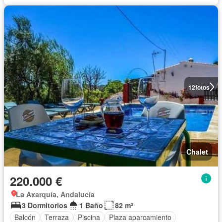
12
fotos
Chalet
220.000 €
La Axarquía, Andalucía
3 Dormitorios
1 Baño
82 m²
Balcón
Terraza
Piscina
Plaza aparcamiento