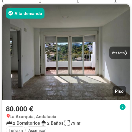
Alta demanda
Ver foto
Piso
80.000 €
La Axarquía, Andalucía
2 Dormitorios
2 Baños
79 m²
Terraza
Ascensor