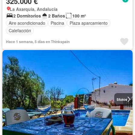
325.000 €
La Axarquía, Andalucía
2 Dormitorios
2 Baños
100 m²
Aire acondicionado
Piscina
Plaza aparcamiento
Calefacción
Hace 1 semana, 5 días en Thinkspain
5
fotos