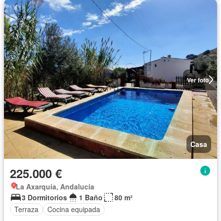
Ver foto
Casa
225.000 €
La Axarquía, Andalucía
3 Dormitorios
1 Baño
80 m²
Terraza
Cocina equipada