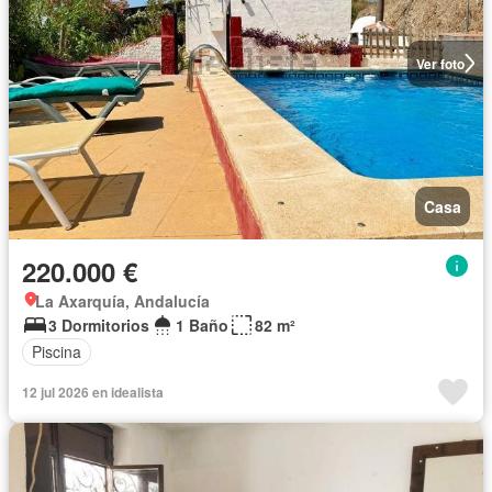
Ver foto
Casa
220.000 €
La Axarquía, Andalucía
3 Dormitorios
1 Baño
82 m²
Piscina
12 jul 2026 en idealista