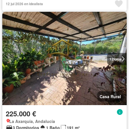
12 jul 2026 en idealista
12
fotos
Casa Rural
225.000 €
La Axarquía, Andalucía
3 Dormitorios
1 Baño
191 m²