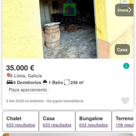
5
fotos
Casa
35.000 €
A Limia, Galicia
6 Dormitorios
1 Baño
258 m²
Plaza aparcamiento
5 feb 2026 en Indomio - Serygest Inmobiliaria
Chalet
Casa
Bungalow
Terreno
633 resultados
633 resultados
633 resultados
108 resul