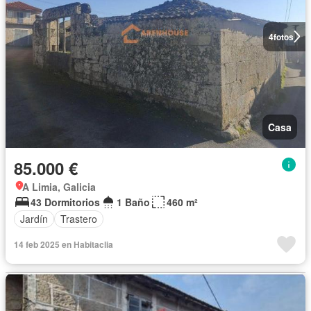
4
fotos
Casa
85.000 €
A Limia, Galicia
43 Dormitorios
1 Baño
460 m²
Jardín
Trastero
14 feb 2025 en Habitaclia