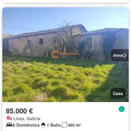
5
fotos
Casa
85.000 €
A Limia, Galicia
6 Dormitorios
1 Baño
460 m²