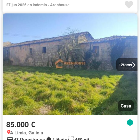
27 jun 2026 en Indomio - Arenhouse
12
fotos
Casa
85.000 €
A Limia, Galicia
43 Dormitorios
1 Baño
460 m²