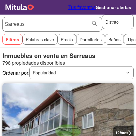
Tus favoritos
Gestionar alertas
Distrito
Filtros
Palabras clave
Precio
Dormitorios
Baños
Tipo
Inmuebles en venta en Sarreaus
796 propiedades disponibles
Ordenar por:
Popularidad
12
fotos