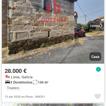
12
fotos
Casa
28.000 €
A Limia, Galicia
3 Dormitorios
134 m²
Trastero
15 abr 2026 en Pisos - 996351