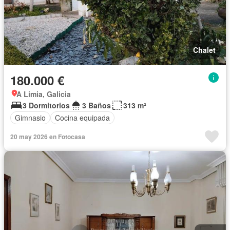
Chalet
180.000 €
A Limia, Galicia
3 Dormitorios
3 Baños
313 m²
Gimnasio
Cocina equipada
20 may 2026 en Fotocasa