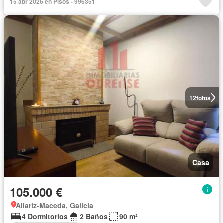
15 abr 2026 en Pisos - 996351
12
fotos
Casa
105.000 €
Allariz-Maceda, Galicia
4 Dormitorios
2 Baños
90 m²