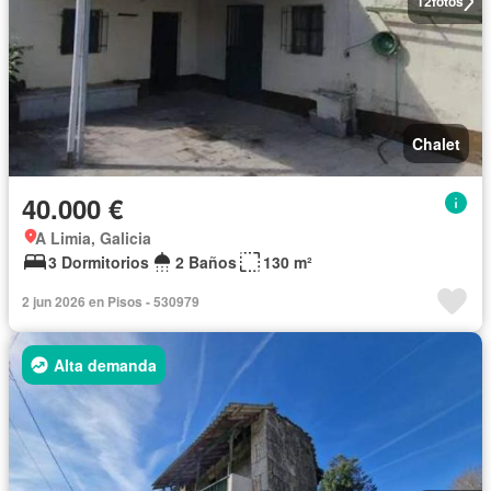
12
fotos
Chalet
40.000 €
A Limia, Galicia
3 Dormitorios
2 Baños
130 m²
2 jun 2026 en Pisos - 530979
Alta demanda