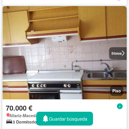
5
fotos
Piso
70.000 €
Allariz-Maceda, Galicia
Guardar búsqueda
3 Dormitorios
1 Baño
138 m²