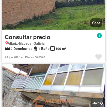
Casa
Consultar precio
Allariz-Maceda, Galicia
2 Dormitorios
1 Baño
100 m²
23 jun 2026 en Pisos - 526590
5
fotos