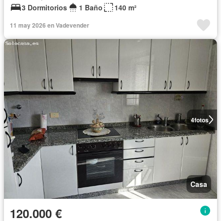
3 Dormitorios
1 Baño
140 m²
11 may 2026 en Vadevender
4
fotos
Casa
120.000 €