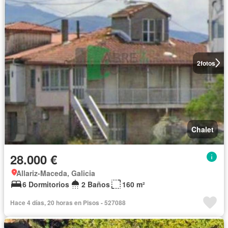
2
fotos
Chalet
28.000 €
Allariz-Maceda, Galicia
6 Dormitorios
2 Baños
160 m²
Hace 4 días, 20 horas en Pisos - 527088