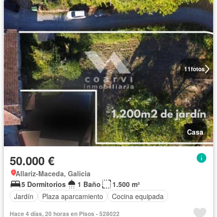
11
fotos
Casa
50.000 €
Allariz-Maceda, Galicia
5 Dormitorios
1 Baño
1.500 m²
Jardín
Plaza aparcamiento
Cocina equipada
Hace 4 días, 20 horas en Pisos - 528022