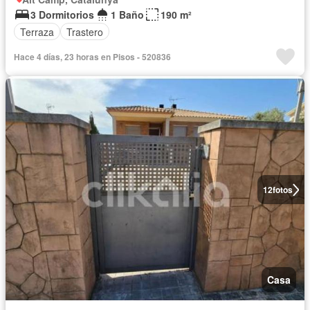
3 Dormitorios
1 Baño
190 m²
Terraza
Trastero
Hace 4 días, 23 horas en Pisos - 520836
12
fotos
Casa