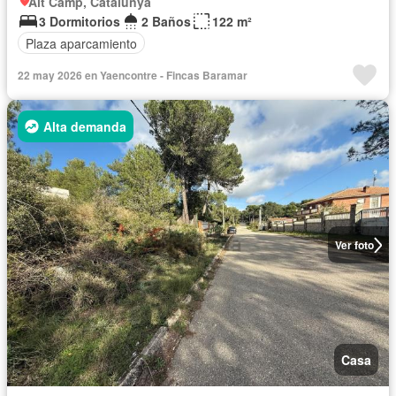
Alt Camp, Catalunya
3 Dormitorios
2 Baños
122 m²
Plaza aparcamiento
22 may 2026 en Yaencontre - Fincas Baramar
Alta demanda
Ver foto
Casa