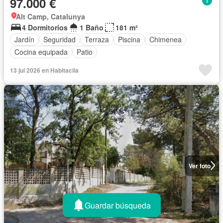
97.000 €
Alt Camp, Catalunya
4 Dormitorios
1 Baño
181 m²
Jardín
Seguridad
Terraza
Piscina
Chimenea
Cocina equipada
Patio
13 jul 2026 en Habitaclia
Ver foto
Guardar búsqueda