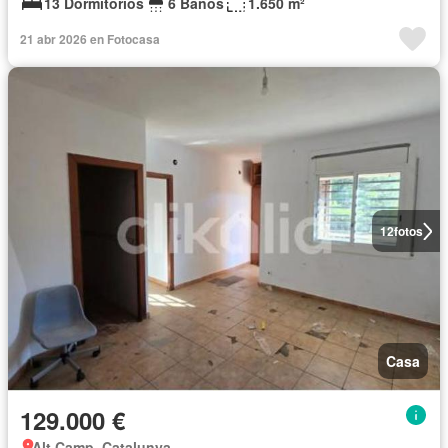
13 Dormitorios
6 Baños
1.650 m²
21 abr 2026 en Fotocasa
12
fotos
Casa
129.000 €
Alt Camp, Catalunya