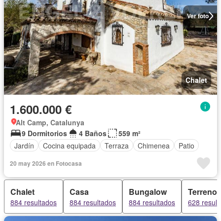
Ver foto
Chalet
1.600.000 €
Alt Camp, Catalunya
9 Dormitorios
4 Baños
559 m²
Jardín
Cocina equipada
Terraza
Chimenea
Patio
20 may 2026 en Fotocasa
Chalet
Casa
Bungalow
Terreno
884 resultados
884 resultados
884 resultados
628 resul