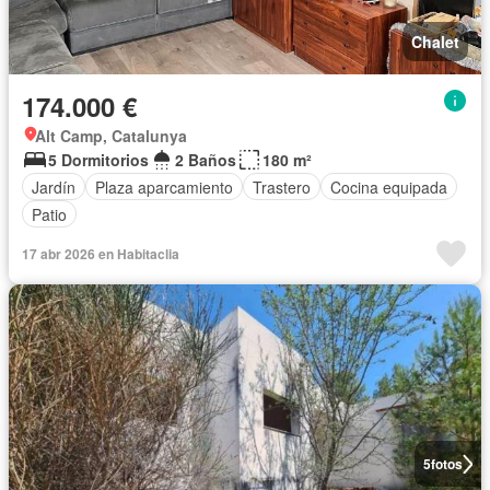
Chalet
174.000 €
Alt Camp, Catalunya
5 Dormitorios
2 Baños
180 m²
Jardín
Plaza aparcamiento
Trastero
Cocina equipada
Patio
17 abr 2026 en Habitaclia
5
fotos