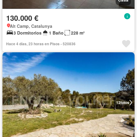
130.000 €
Alt Camp, Catalunya
3 Dormitorios
1 Baño
228 m²
Hace 4 días, 23 horas en Pisos - 520836
12
fotos