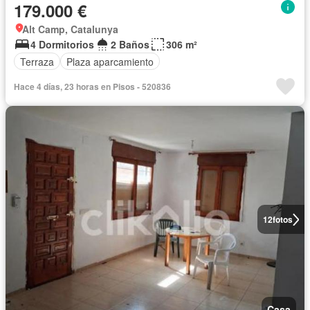
179.000 €
Alt Camp, Catalunya
4 Dormitorios
2 Baños
306 m²
Terraza
Plaza aparcamiento
Hace 4 días, 23 horas en Pisos - 520836
12
fotos
Casa