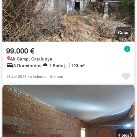
Casa
99.000 €
Alt Camp, Catalunya
3 Dormitorios
1 Baño
123 m²
14 abr 2026 en Indomio - Aticnou
4
fotos