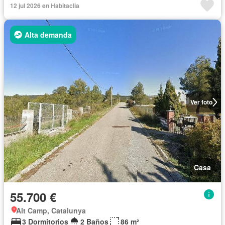
12 jul 2026 en Habitaclia
Alta demanda
Ver foto
Casa
55.700 €
Alt Camp, Catalunya
3 Dormitorios
2 Baños
86 m²