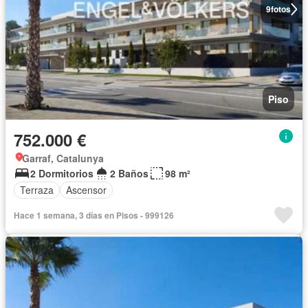
9
fotos
Piso
752.000 €
Garraf, Catalunya
2 Dormitorios
2 Baños
98 m²
Terraza
Ascensor
Hace 1 semana, 3 días en Pisos - 999126