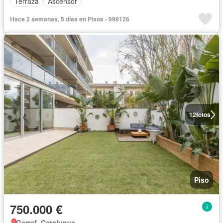
Terraza
Ascensor
Hace 2 semanas, 5 días en Pisos - 999126
12
fotos
Piso
750.000 €
Garraf, Catalunya