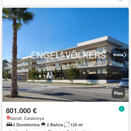
9
fotos
Piso
801.000 €
Garraf, Catalunya
3 Dormitorios
2 Baños
125 m²