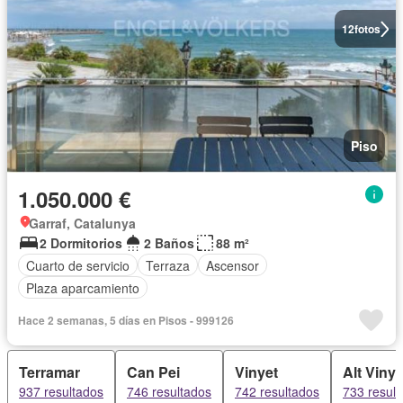
12
fotos
Piso
1.050.000 €
Garraf, Catalunya
2 Dormitorios
2 Baños
88 m²
Cuarto de servicio
Terraza
Ascensor
Plaza aparcamiento
Hace 2 semanas, 5 días en Pisos - 999126
Terramar
Can Pei
Vinyet
Alt Vinye
937 resultados
746 resultados
742 resultados
733 resul