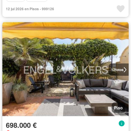
12 jul 2026 en Pisos - 999126
12
fotos
Piso
698.000 €