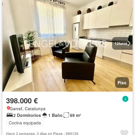
12
fotos
Piso
398.000 €
Garraf, Catalunya
2 Dormitorios
1 Baño
69 m²
Cocina equipada
Hace 2 semanas, 3 días en Pisos - 999126