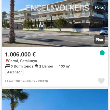
9
fotos
Piso
1.006.000 €
Garraf, Catalunya
3 Dormitorios
2 Baños
133 m²
Ascensor
24 mar 2026 en Pisos - 999126