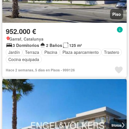
Piso
952.000 €
Garraf, Catalunya
3 Dormitorios
2 Baños
125 m²
Jardín
Terraza
Piscina
Plaza aparcamiento
Trastero
Cocina equipada
Hace 2 semanas, 5 días en Pisos - 999126
9
fotos