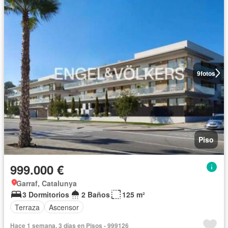
9
fotos
Piso
999.000 €
Garraf, Catalunya
3 Dormitorios
2 Baños
125 m²
Terraza
Ascensor
Hace 1 semana, 3 días en Pisos - 999126