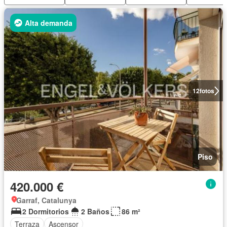
Alta demanda
12
fotos
Piso
420.000 €
Garraf, Catalunya
2 Dormitorios
2 Baños
86 m²
Terraza
Ascensor