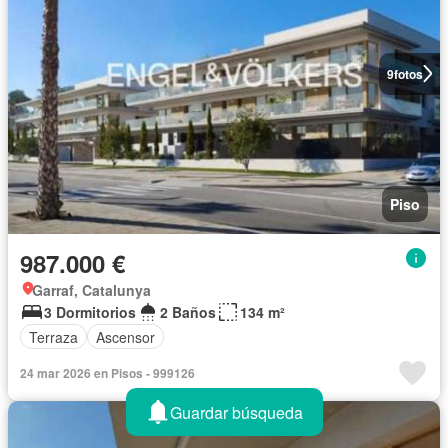
9
fotos
Piso
987.000 €
Garraf, Catalunya
3 Dormitorios
2 Baños
134 m²
Terraza
Ascensor
24 mar 2026 en Pisos - 999126
Guardar búsqueda