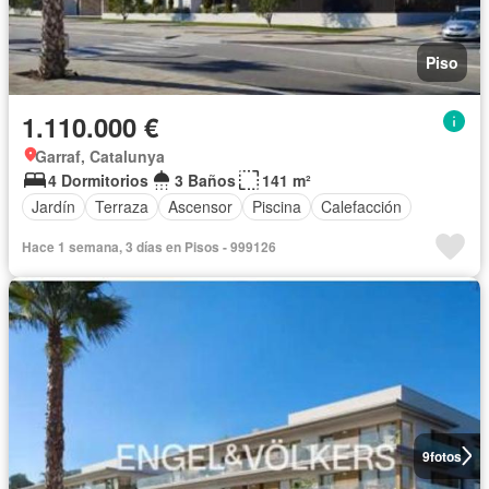
Piso
1.110.000 €
Garraf, Catalunya
4 Dormitorios
3 Baños
141 m²
Jardín
Terraza
Ascensor
Piscina
Calefacción
Hace 1 semana, 3 días en Pisos - 999126
9
fotos