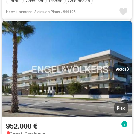
Jardín
Ascensor
Piscina
Calefacción
Hace 1 semana, 3 días en Pisos - 999126
9
fotos
Piso
952.000 €
Garraf, Catalunya