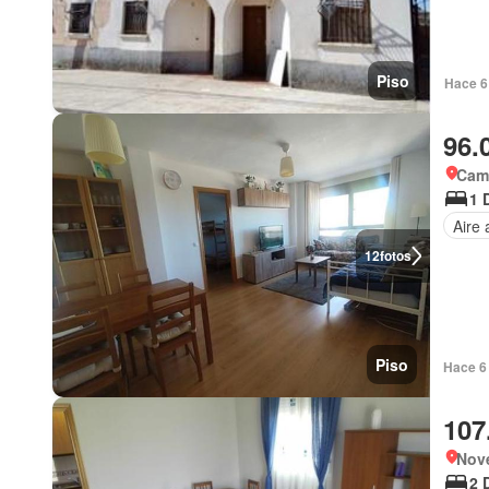
Piso
Hace 6 
96.
Cama
1 
Aire
12
fotos
Piso
Hace 6 
107
Nové
2 