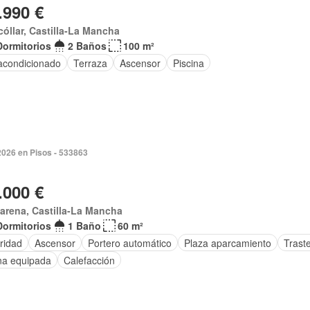
.990 €
cóllar, Castilla-La Mancha
Dormitorios
2 Baños
100 m²
 acondicionado
Terraza
Ascensor
Piscina
2026 en Pisos - 533863
.000 €
rena, Castilla-La Mancha
Dormitorios
1 Baño
60 m²
ridad
Ascensor
Portero automático
Plaza aparcamiento
Trast
na equipada
Calefacción