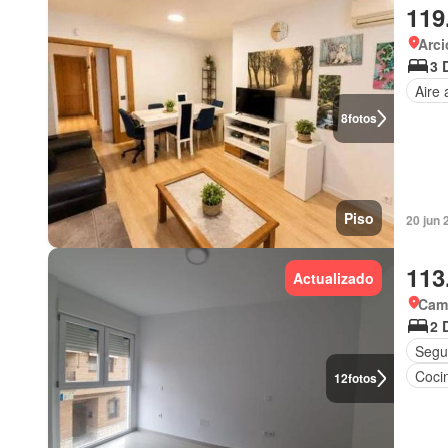
119
Arci
3 
Aire
8
fotos
Piso
20 jun 
113
Actualizado
Cama
2 
Segu
Coci
12
fotos