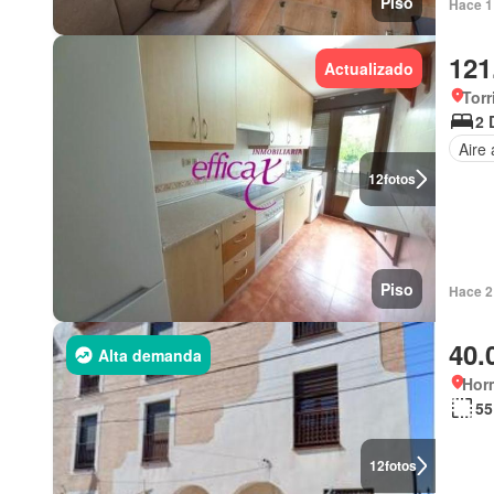
Piso
Hace 1 
121
Actualizado
Torr
2 
Aire
12
fotos
Piso
Hace 2 
40.
Alta demanda
Hor
55
12
fotos