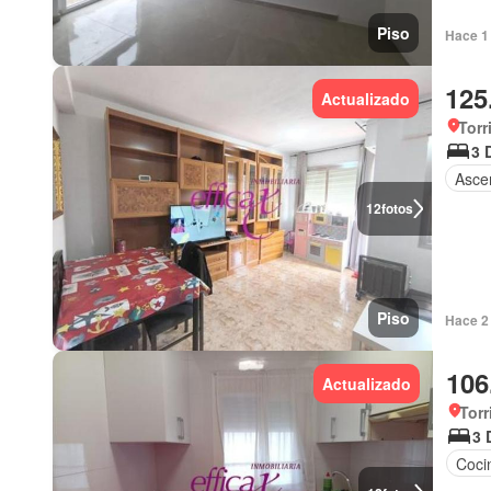
Piso
Hace 1 
125
Actualizado
Torr
3 
Asce
12
fotos
Piso
Hace 2 
106
Actualizado
Torr
3 
Coci