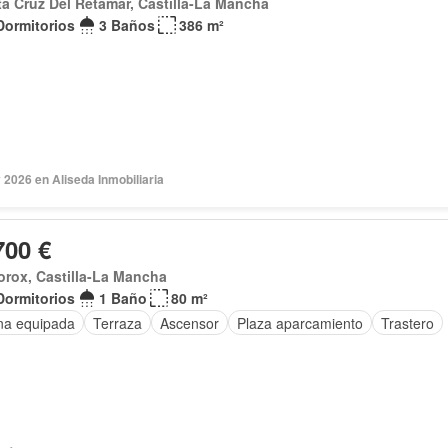
a Cruz Del Retamar, Castilla-La Mancha
Dormitorios
3 Baños
386 m²
2026 en Aliseda Inmobiliaria
700 €
orox, Castilla-La Mancha
Dormitorios
1 Baño
80 m²
na equipada
Terraza
Ascensor
Plaza aparcamiento
Trastero