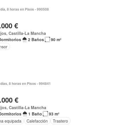
día, 8 horas en Pisos - 990508
.000 €
ijos, Castilla-La Mancha
Dormitorios
2 Baños
90 m²
nsor
días, 8 horas en Pisos - 994841
.000 €
ijos, Castilla-La Mancha
Dormitorios
1 Baño
93 m²
na equipada
Calefacción
Trastero