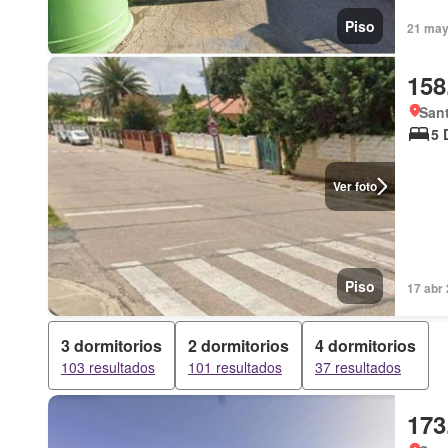
Piso
21 may
158
Sant
5 
Ver foto
Piso
17 abr
3 dormitorios
2 dormitorios
4 dormitorios
103 resultados
101 resultados
37 resultados
173