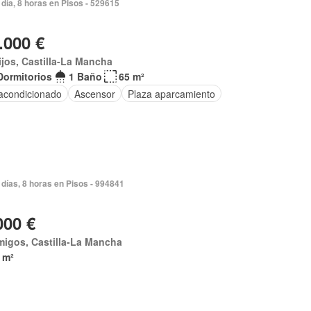
día, 8 horas en Pisos - 529615
.000 €
ijos, Castilla-La Mancha
Dormitorios
1 Baño
65 m²
 acondicionado
Ascensor
Plaza aparcamiento
días, 8 horas en Pisos - 994841
000 €
migos, Castilla-La Mancha
 m²