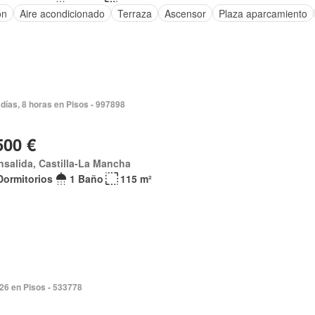
ón
Aire acondicionado
Terraza
Ascensor
Plaza aparcamiento
días, 8 horas en Pisos - 997898
500 €
nsalida, Castilla-La Mancha
Dormitorios
1 Baño
115 m²
026 en Pisos - 533778