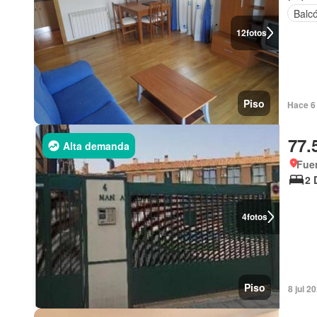
Balc
12
fotos
Piso
Hace 6 
77.
Alta demanda
Fue
2 
4
fotos
Piso
8 jul 2