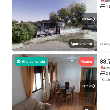
Sant
4 
Ver foto
Apartamento
24 may 
88.
Alta demanda
Nuevo
Alm
2 
Coci
12
fotos