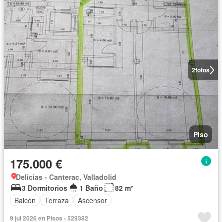
2
fotos
Piso
175.000 €
Delicias - Canterac, Valladolid
3 Dormitorios
1 Baño
82 m²
Balcón
Terraza
Ascensor
9 jul 2026 en Pisos - 529382