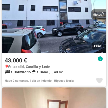
5
fotos
Piso
43.000 €
Valladolid, Castilla y León
1 Dormitorio
1 Baño
48 m²
Hace 2 semanas, 1 día en Indomio - Hipoges Iberia