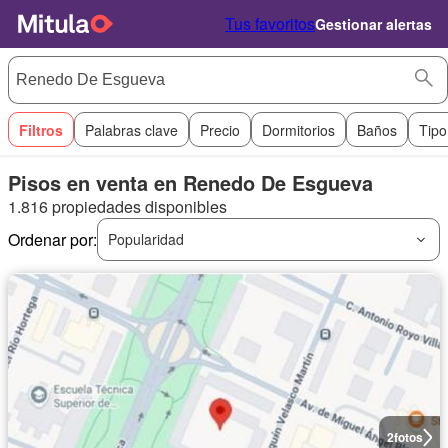
Tus favoritos
Gestionar alertas
Filtros
Palabras clave
Precio
Dormitorios
Baños
Tipo
Pisos en venta en Renedo De Esgueva
1.816 propiedades disponibles
Ordenar por:
Popularidad
2
fotos