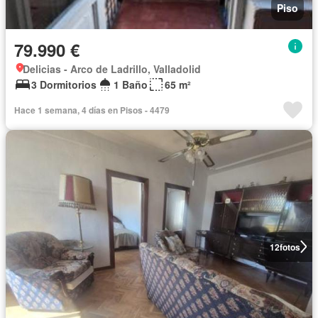
Piso
79.990 €
Delicias - Arco de Ladrillo, Valladolid
3 Dormitorios
1 Baño
65 m²
Hace 1 semana, 4 días en Pisos - 4479
12
fotos