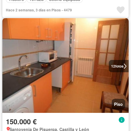
Hace 2 semanas, 3 días en Pisos - 4479
12
fotos
Piso
150.000 €
Santovenia De Pisuerga, Castilla y León