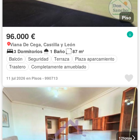
Piso
96.000 €
Viana De Cega, Castilla y León
3 Dormitorios
1 Baño
87 m²
Balcón
Seguridad
Terraza
Plaza aparcamiento
Trastero
Completamente amueblado
11 jul 2026 en Pisos - 990713
12
fotos