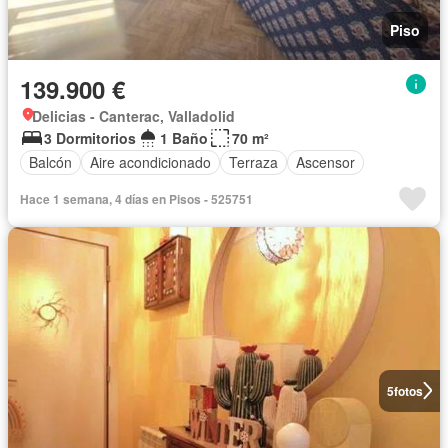
Piso
139.900 €
Delicias - Canterac, Valladolid
3 Dormitorios
1 Baño
70 m²
Balcón
Aire acondicionado
Terraza
Ascensor
Hace 1 semana, 4 días en Pisos - 525751
5
fotos