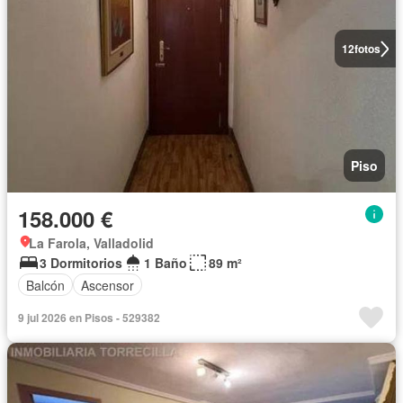
12
fotos
Piso
158.000 €
La Farola, Valladolid
3 Dormitorios
1 Baño
89 m²
Balcón
Ascensor
9 jul 2026 en Pisos - 529382