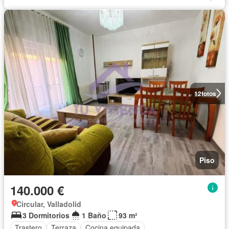
12
fotos
Piso
140.000 €
Circular, Valladolid
3 Dormitorios
1 Baño
93 m²
Trastero
Terraza
Cocina equipada