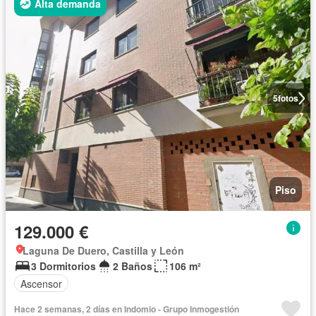
Alta demanda
5
fotos
Piso
129.000 €
Laguna De Duero, Castilla y León
3 Dormitorios
2 Baños
106 m²
Ascensor
Hace 2 semanas, 2 días en Indomio - Grupo Inmogestión