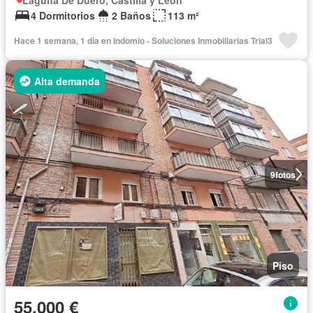
4 Dormitorios
2 Baños
113 m²
Hace 1 semana, 1 día en Indomio - Soluciones Inmobiliarias Trial3
Alta demanda
9
fotos
Piso
55.000 €