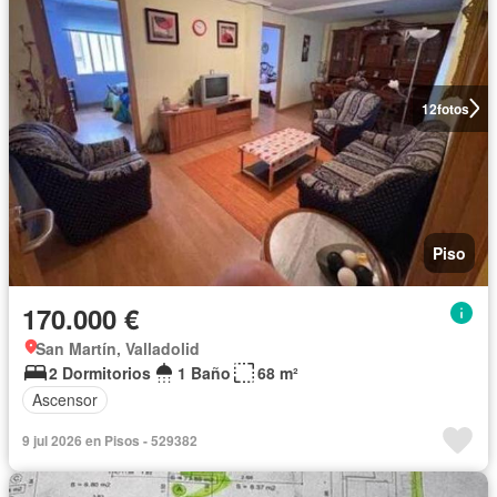
12
fotos
Piso
170.000 €
San Martín, Valladolid
2 Dormitorios
1 Baño
68 m²
Ascensor
9 jul 2026 en Pisos - 529382