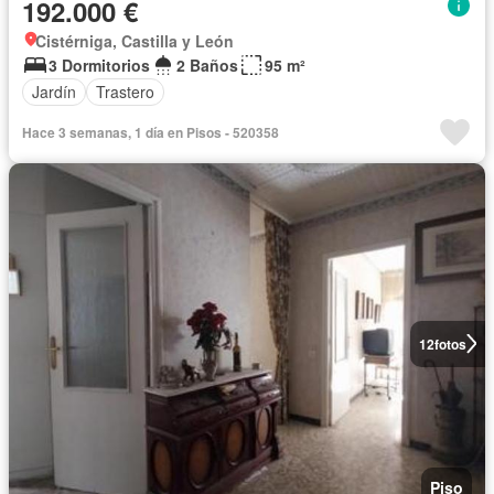
192.000 €
Cistérniga, Castilla y León
3 Dormitorios
2 Baños
95 m²
Jardín
Trastero
Hace 3 semanas, 1 día en Pisos - 520358
12
fotos
Piso