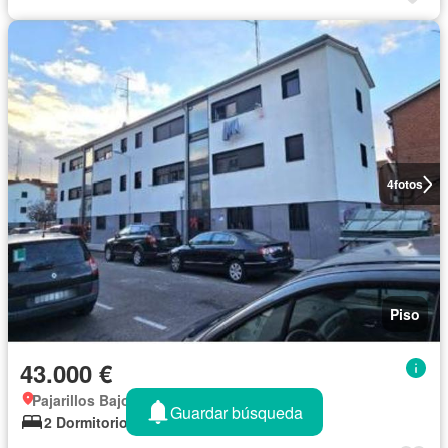
4
fotos
Piso
43.000 €
Pajarillos Bajos, Valladolid
Guardar búsqueda
2 Dormitorios
1 Baño
48 m²