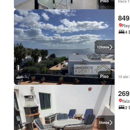
Piso
Hace 1
849
Play
4 
12
fotos
Piso
15 abr 
269
Yaiz
2 
5
fotos