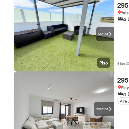
295
Yaiz
2 
5
fotos
Piso
4 jun 2
295
Play
1 
Aire
12
fotos