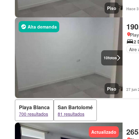
Piso
Hace 3 
190
Alta demanda
Play
2 
Aire
10
fotos
Piso
27 jun 
Playa Blanca
San Bartolomé
700 resultados
81 resultados
265
Actualizado