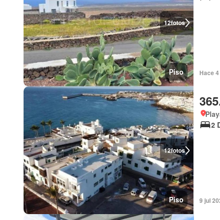
12
fotos
Piso
Hace 4 
365
Play
2 
12
fotos
Piso
9 jul 2