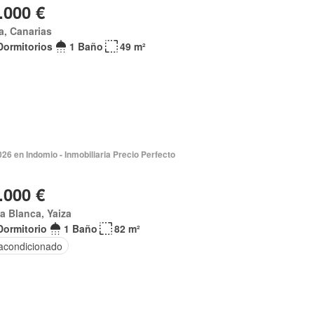
.000 €
a, Canarias
Dormitorios
1 Baño
49 m²
026 en Indomio - Inmobiliaria Precio Perfecto
.000 €
a Blanca, Yaiza
Dormitorio
1 Baño
82 m²
 acondicionado