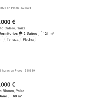
2026 en Pisos - 525501
.000 €
to Calero, Yaiza
Dormitorios
2 Baños
121 m²
ón
Terraza
Piscina
1 horas en Pisos - 518619
.000 €
a Blanca, Yaiza
Baño
68 m²