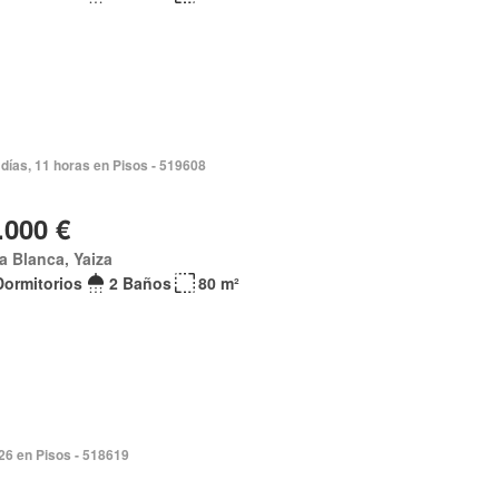
días, 11 horas en Pisos - 519608
.000 €
a Blanca, Yaiza
Dormitorios
2 Baños
80 m²
026 en Pisos - 518619