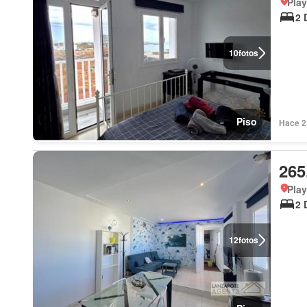
Play
2 
10
fotos
Piso
Hace 2 
265
Play
2 
12
fotos