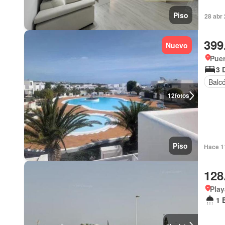
Piso
28 abr 
399
Nuevo
Puer
3 
Balc
12
fotos
Piso
Hace 1
128
Play
1 