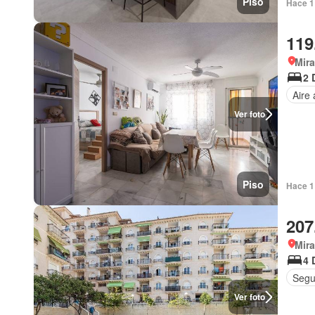
Piso
Hace 1
119
Mira
2 
Aire
Ver foto
Piso
Hace 1
207
Mira
4 
Segu
Ver foto