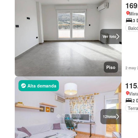
169
Mira
3 
Balc
Ver foto
Piso
2 may 
115
Alta demanda
Vist
2 
Terr
12
fotos