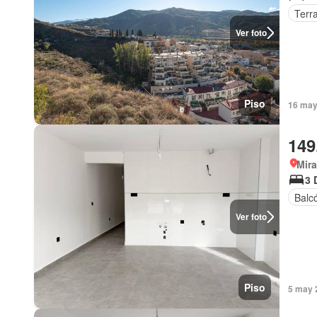
Terr
Ver foto
Piso
16 may
149
Mira
3 
Balc
Ver foto
Piso
5 may 