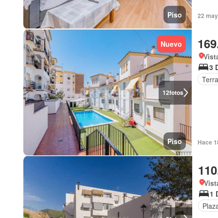
Piso
22 may
169
Nuevo
Vist
3 
Terr
12
fotos
Piso
Hace 1
110
Vist
1 
Plaz