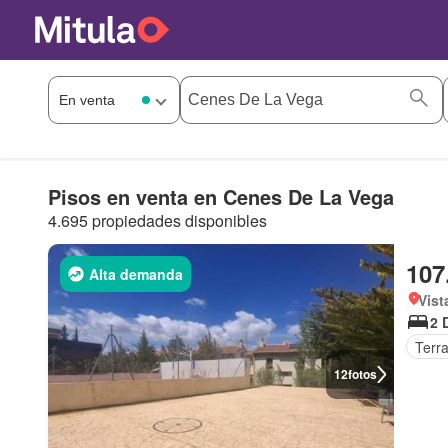
Pisos en venta en Cenes De La Vega
4.695 propiedades disponibles
107
Alta demanda
Vist
2 
Terr
12
fotos