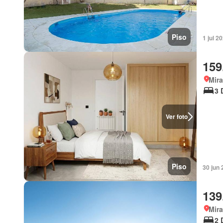
Piso
1 jul 2
159
Mira
3 
Ver foto
Piso
30 jun
139
Mira
2 