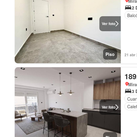
Mira
2 
Balc
Ver foto
Piso
21 abr
189
Mira
3 
Cuart
Cale
Ver foto