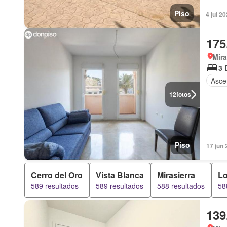
Piso
4 jul 2
175
Mira
3 
Asce
12
fotos
Piso
17 jun 
Cerro del Oro
Vista Blanca
Mirasierra
Lo
589 resultados
589 resultados
588 resultados
58
139