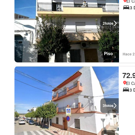
El C
3 
2
fotos
Piso
Hace 2
72.
El C
3 
3
fotos