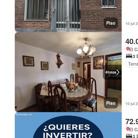
Piso
10 jul 
40.
El C
3 
Terr
4
fotos
Piso
10 jul 
72.
El C
3 