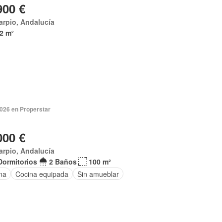
900 €
arpio, Andalucía
2 m²
2026 en Properstar
000 €
arpio, Andalucía
Dormitorios
2 Baños
100 m²
na
Cocina equipada
Sin amueblar