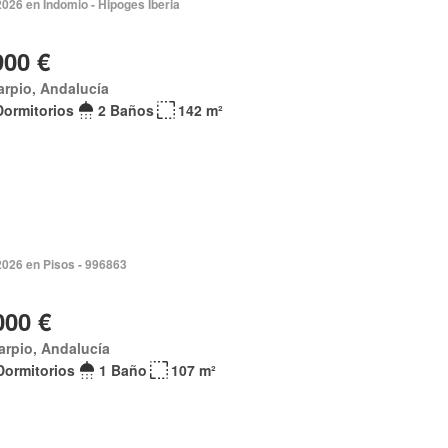
2026 en Indomio - Hipoges Iberia
900 €
arpio, Andalucía
Dormitorios
2 Baños
142 m²
2026 en Pisos - 996863
000 €
arpio, Andalucía
Dormitorios
1 Baño
107 m²