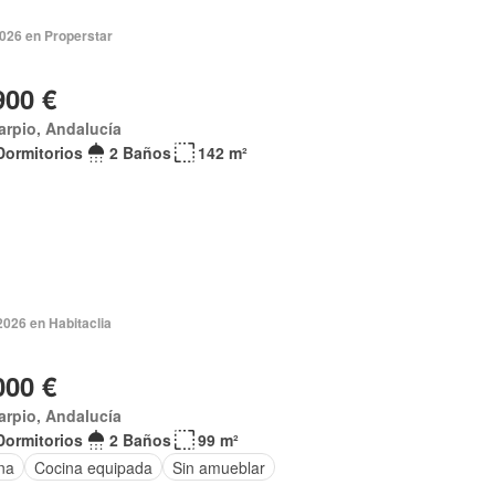
2026 en Properstar
900 €
arpio, Andalucía
Dormitorios
2 Baños
142 m²
2026 en Habitaclia
000 €
arpio, Andalucía
Dormitorios
2 Baños
99 m²
na
Cocina equipada
Sin amueblar