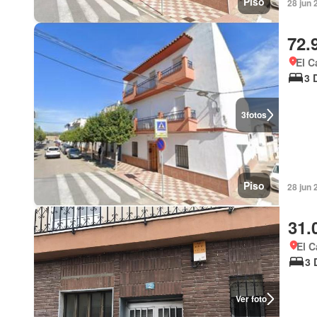
Piso
28 jun 
72.
El C
3 
3
fotos
Piso
28 jun 
31.
El C
3 
Ver foto