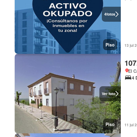
4
fotos
Piso
13 jul
107
El C
4 
Ver foto
Piso
11 jul 