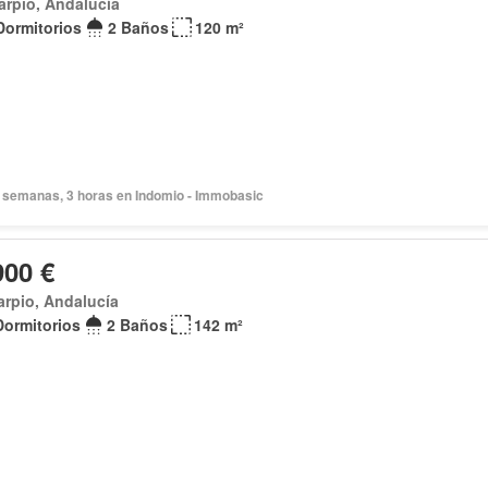
arpio, Andalucía
Dormitorios
2 Baños
120 m²
 semanas, 3 horas en Indomio - Immobasic
900 €
arpio, Andalucía
Dormitorios
2 Baños
142 m²