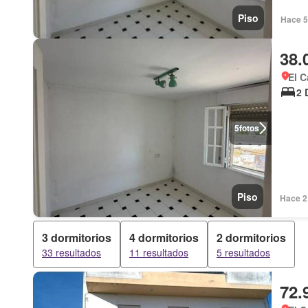
Piso
Hace 5
38.
El C
2 
5
fotos
Piso
Hace 2
3 dormitorios
4 dormitorios
2 dormitorios
33 resultados
11 resultados
5 resultados
72.