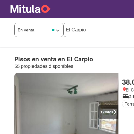
Pisos en venta en El Carpio
55 propiedades disponibles
38.
El C
2 
Terr
12
fotos