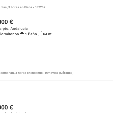
 días, 3 horas en Pisos - 532267
000 €
arpio, Andalucía
Dormitorios
1 Baño
64 m²
 semanas, 3 horas en Indomio - Inmovida (Córdoba)
900 €