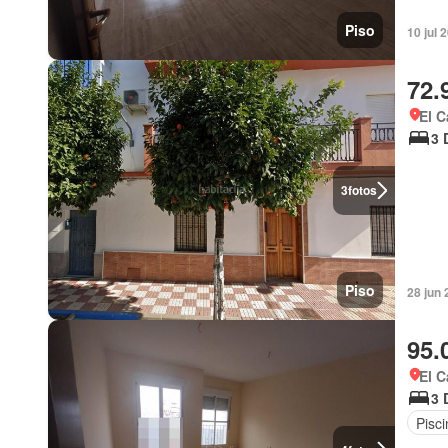
Piso
10 jul 
72.
El C
3 
3
fotos
Piso
28 jun 
95.
El C
3 
Pisci