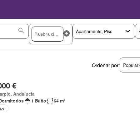
Ordenar por:
Popular
000 €
arpio, Andalucía
Dormitorios
1 Baño
64 m²
aza