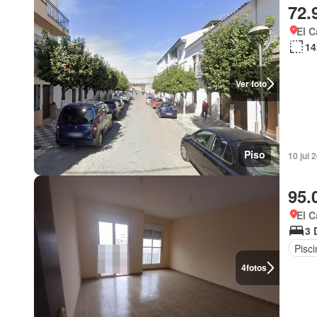
72.
El C
14
Ver foto
Piso
10 jul 
95.
El C
3 
Pisci
4
fotos