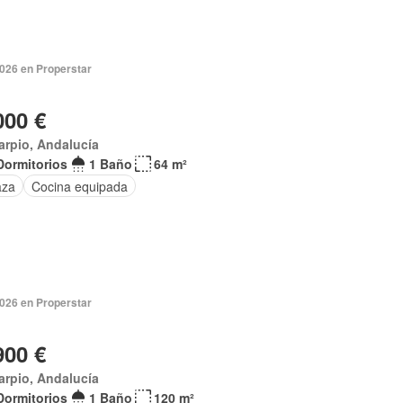
2026 en Properstar
000 €
arpio, Andalucía
Dormitorios
1 Baño
64 m²
aza
Cocina equipada
2026 en Properstar
900 €
arpio, Andalucía
Dormitorios
1 Baño
120 m²