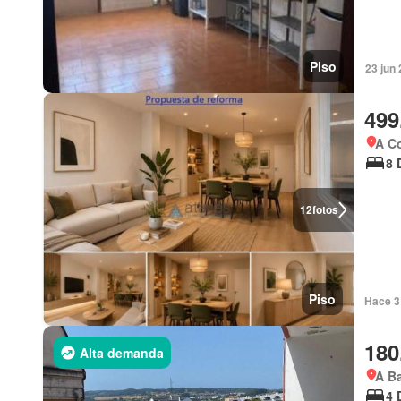
Piso
23 jun
499
A Co
8 
12
fotos
Piso
Hace 3
180
Alta demanda
A Ba
4 