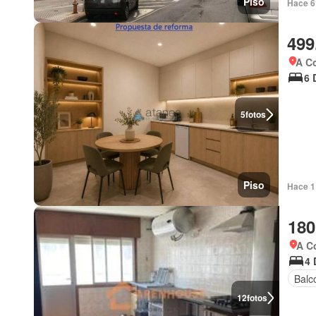
Piso
Hace 6 
499
A Co
6 
5
fotos
Piso
Hace 1 
180
A C
4 
Balc
12
fotos