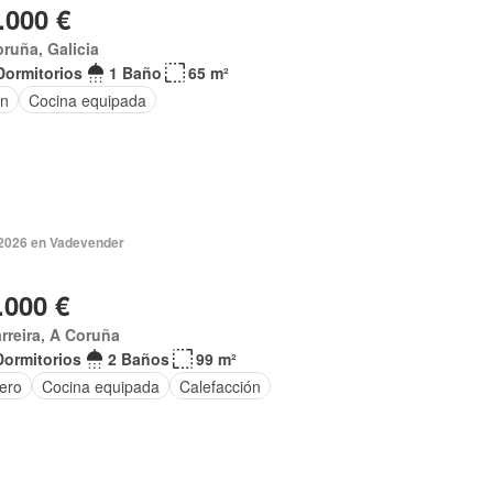
.000 €
ruña, Galicia
Dormitorios
1 Baño
65 m²
ín
Cocina equipada
2026 en Vadevender
.000 €
rreira, A Coruña
Dormitorios
2 Baños
99 m²
tero
Cocina equipada
Calefacción