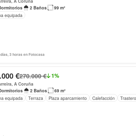
rreira, A Coruña
Dormitorios
2 Baños
99 m²
na equipada
días, 3 horas en Fotocasa
.000 €
270.000 €
1%
rreira, A Coruña
Dormitorios
2 Baños
69 m²
na equipada
Terraza
Plaza aparcamiento
Calefacción
Traster