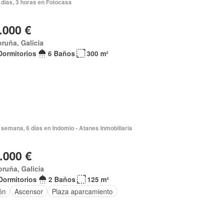
días, 3 horas en Fotocasa
.000 €
ruña, Galicia
Dormitorios
6 Baños
300 m²
semana, 6 días en Indomio - Atanes Inmobiliaria
.000 €
oruña, Galicia
Dormitorios
2 Baños
125 m²
ón
Ascensor
Plaza aparcamiento