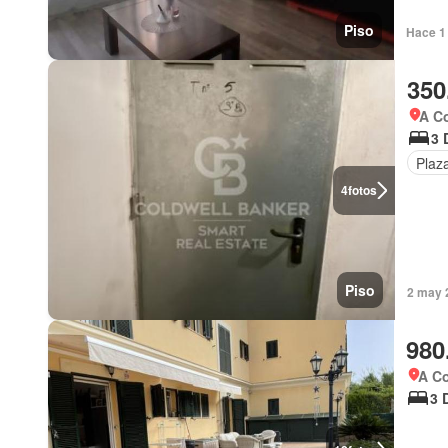
Piso
Hace 1 
350
A Co
3 
Plaz
4
fotos
Piso
2 may 
980
A Co
3 