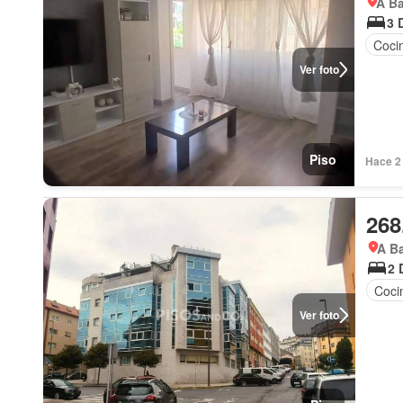
A Ba
3 
Coci
Ver foto
Piso
Hace 2 
268
A Ba
2 
Coci
Ver foto