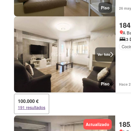
Piso
26 may
184
A Ba
3 
Coci
Ver foto
Piso
Hace 2
100.000 €
191 resultados
185
Actualizado