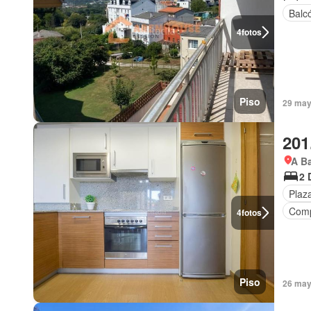
Balc
4
fotos
Piso
29 may
201
A Ba
2 
Plaz
Comp
4
fotos
Piso
26 may