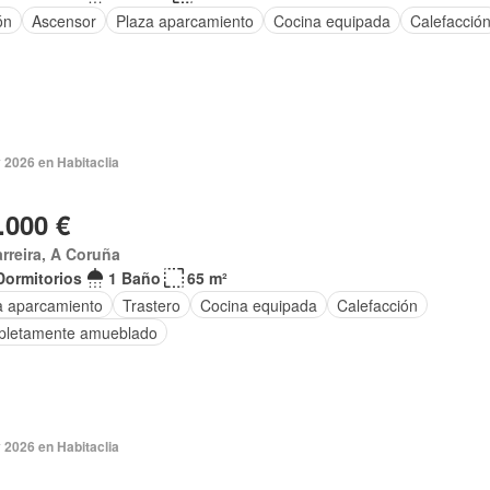
ón
Ascensor
Plaza aparcamiento
Cocina equipada
Calefacció
 2026 en Habitaclia
.000 €
rreira, A Coruña
Dormitorios
1 Baño
65 m²
a aparcamiento
Trastero
Cocina equipada
Calefacción
letamente amueblado
 2026 en Habitaclia