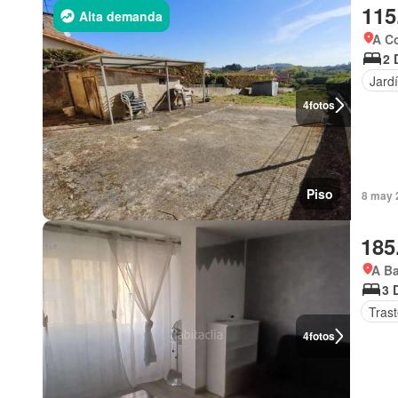
115
Alta demanda
A Co
2 
Jard
4
fotos
Piso
8 may 
185
A Ba
3 
Tras
4
fotos