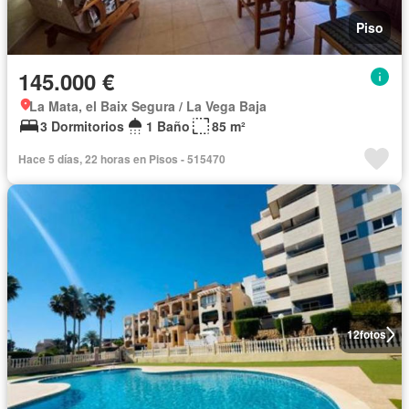
Piso
145.000 €
La Mata, el Baix Segura / La Vega Baja
3 Dormitorios
1 Baño
85 m²
Hace 5 días, 22 horas en Pisos - 515470
12
fotos