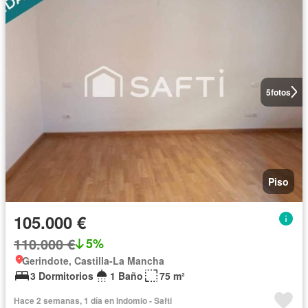
5
fotos
Piso
105.000 €
110.000 €
5%
Gerindote, Castilla-La Mancha
3 Dormitorios
1 Baño
75 m²
Hace 2 semanas, 1 día en Indomio - Safti