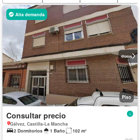
Alta demanda
4
fotos
Piso
Consultar precio
Gálvez, Castilla-La Mancha
2 Dormitorios
1 Baño
102 m²