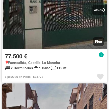
4
fotos
Piso
77.500 €
Fuensalida, Castilla-La Mancha
2 Dormitorios
1 Baño
115 m²
8 jul 2026 en Pisos - 533778