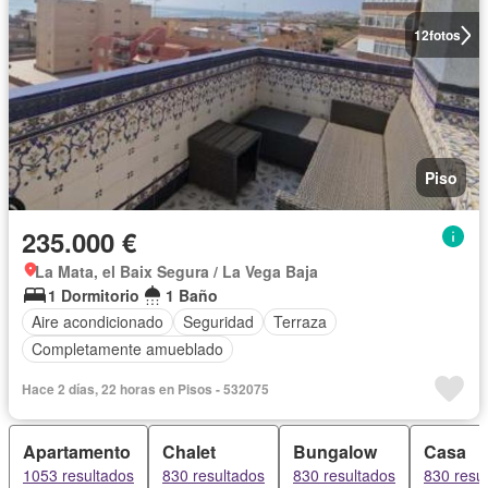
12
fotos
Piso
235.000 €
La Mata, el Baix Segura / La Vega Baja
1 Dormitorio
1 Baño
Aire acondicionado
Seguridad
Terraza
Completamente amueblado
Hace 2 días, 22 horas en Pisos - 532075
Apartamento
Chalet
Bungalow
Casa
1053 resultados
830 resultados
830 resultados
830 resu