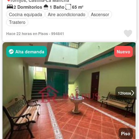
2 Dormitorios
1 Baño
65 m²
Cocina equipada
Aire acondicionado
Ascensor
Trastero
Hace 22 horas en Pisos - 994841
Alta demanda
Nuevo
12
fotos
Piso