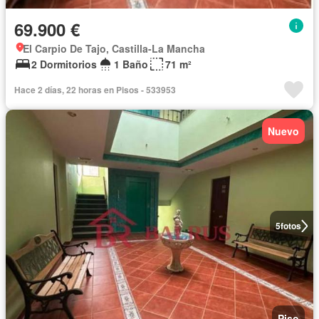
69.900 €
El Carpio De Tajo, Castilla-La Mancha
2 Dormitorios
1 Baño
71 m²
Hace 2 días, 22 horas en Pisos - 533953
Nuevo
5
fotos
Piso