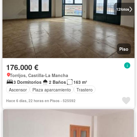
12
fotos
Piso
176.000 €
Torrijos, Castilla-La Mancha
3 Dormitorios
2 Baños
163 m²
Ascensor
Plaza aparcamiento
Trastero
Hace 6 días, 22 horas en Pisos - 525592