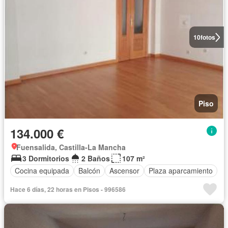
10
fotos
Piso
134.000 €
Fuensalida, Castilla-La Mancha
3 Dormitorios
2 Baños
107 m²
Cocina equipada
Balcón
Ascensor
Plaza aparcamiento
Hace 6 días, 22 horas en Pisos - 996586