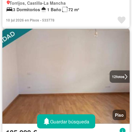
Torrijos, Castilla-La Mancha
3 Dormitorios
1 Baño
72 m²
10 jul 2026 en Pisos - 533778
12
fotos
Piso
Guardar búsqueda