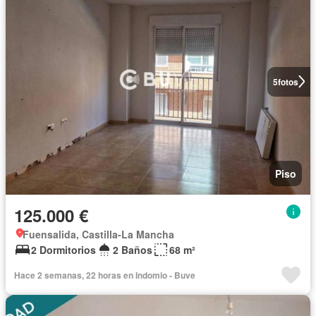
5
fotos
Piso
125.000 €
Fuensalida, Castilla-La Mancha
2 Dormitorios
2 Baños
68 m²
Hace 2 semanas, 22 horas en Indomio - Buve