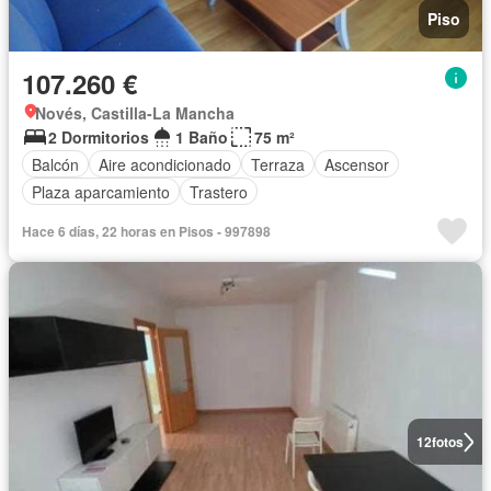
Piso
107.260 €
Novés, Castilla-La Mancha
2 Dormitorios
1 Baño
75 m²
Balcón
Aire acondicionado
Terraza
Ascensor
Plaza aparcamiento
Trastero
Hace 6 días, 22 horas en Pisos - 997898
12
fotos