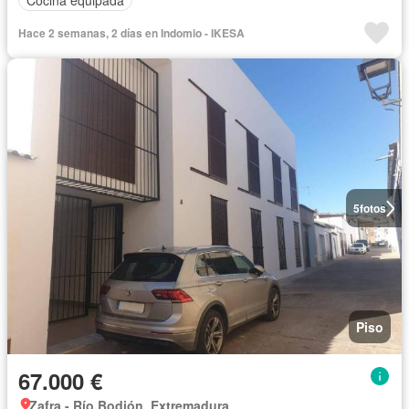
Hace 2 semanas, 2 días en Indomio - IKESA
5
fotos
Piso
67.000 €
Zafra - Río Bodión, Extremadura