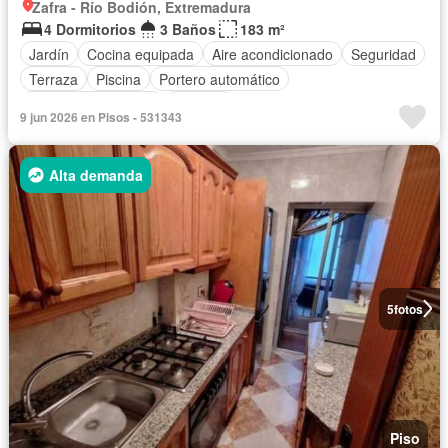
Zafra - Río Bodión, Extremadura
4 Dormitorios
3 Baños
183 m²
Jardín
Cocina equipada
Aire acondicionado
Seguridad
Terraza
Piscina
Portero automático
Plaza aparcamiento
Trastero
9 jun 2026 en Pisos - 531343
Alta demanda
5
fotos
Piso