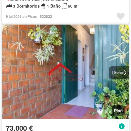
3 Dormitorios
1 Baño
60 m²
9 jul 2026 en Pisos - 522822
11
fotos
Piso
73.000 €