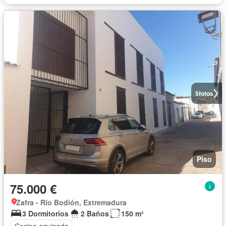
5
fotos
Piso
75.000 €
Zafra - Río Bodión, Extremadura
3 Dormitorios
2 Baños
150 m²
Cocina equipada