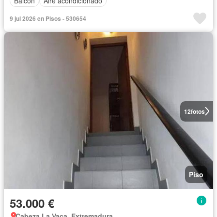
Balcón
Aire acondicionado
9 jul 2026 en Pisos - 530654
12
fotos
Piso
53.000 €
Cabeza La Vaca, Extremadura