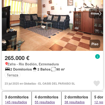
4
fotos
Piso
265.000 €
Zafra - Río Bodión, Extremadura
2 Dormitorios
2 Baños
90 m²
Terraza
23 jul 2025 en Globaliza - EL OASIS DEL PARAISO SL
3 dormitorios
4 dormitorios
2 dormitorios
5 dor
145 resultados
55 resultados
38 resultados
12 res