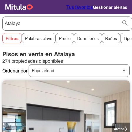
Tus favoritos
Gestionar alertas
Filtros
Palabras clave
Precio
Dormitorios
Baños
Tipo
Pisos en venta en Atalaya
274 propiedades disponibles
Ordenar por:
Popularidad
4
fotos