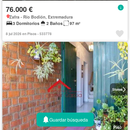
76.000 €
Zafra - Río Bodión, Extremadura
3 Dormitorios
2 Baños
97 m²
8 jul 2026 en Pisos - 533778
5
fotos
Guardar búsqueda
Piso