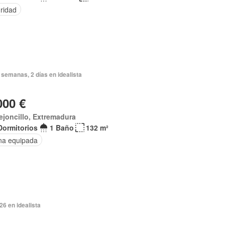
ridad
semanas, 2 días en idealista
000 €
ejoncillo, Extremadura
Dormitorios
1 Baño
132 m²
na equipada
026 en idealista