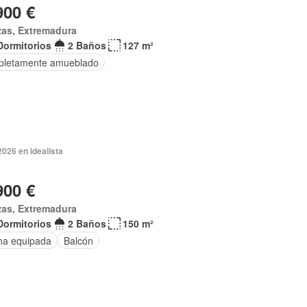
900 €
zas, Extremadura
Dormitorios
2 Baños
127 m²
letamente amueblado
2026 en idealista
900 €
zas, Extremadura
Dormitorios
2 Baños
150 m²
na equipada
Balcón