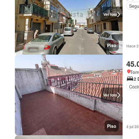
Segu
Ver foto
Piso
Hace 2 
45.
Torr
2 
Coci
Ver foto
Piso
4 jul 2