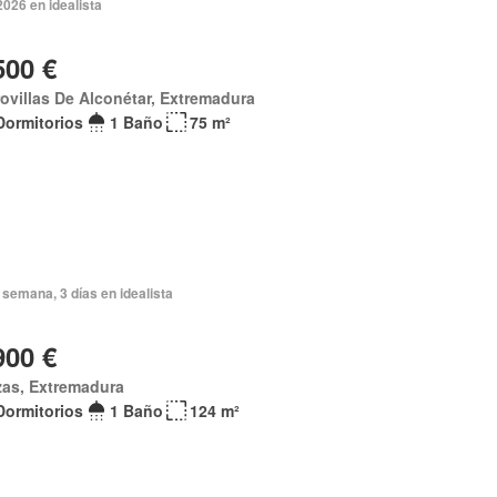
2026 en idealista
500 €
ovillas De Alconétar, Extremadura
Dormitorios
1 Baño
75 m²
semana, 3 días en idealista
900 €
zas, Extremadura
Dormitorios
1 Baño
124 m²