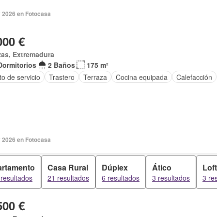
 2026 en Fotocasa
000 €
zas, Extremadura
Dormitorios
2 Baños
175 m²
o de servicio
Trastero
Terraza
Cocina equipada
Calefacción
 2026 en Fotocasa
rtamento
Casa Rural
Dúplex
Ático
Loft
resultados
21 resultados
6 resultados
3 resultados
3 re
500 €