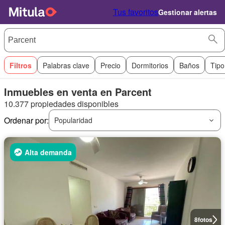
Tus favoritos
Gestionar alertas
Filtros
Palabras clave
Precio
Dormitorios
Baños
Tipo
Inmuebles en venta en Parcent
10.377 propiedades disponibles
Ordenar por:
Popularidad
Alta demanda
8
fotos