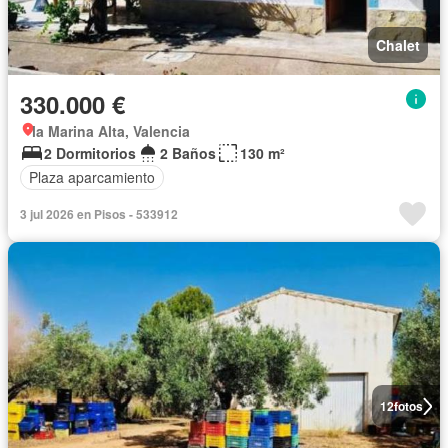
Chalet
330.000 €
la Marina Alta, Valencia
2 Dormitorios
2 Baños
130 m²
Plaza aparcamiento
3 jul 2026 en Pisos - 533912
12
fotos