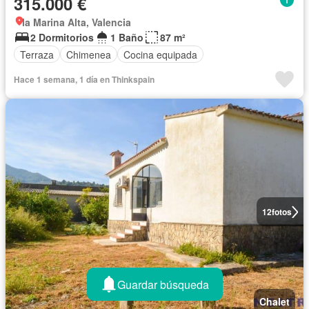
315.000 €
la Marina Alta, Valencia
2 Dormitorios
1 Baño
87 m²
Terraza
Chimenea
Cocina equipada
Hace 1 semana, 1 día en Thinkspain
12
fotos
Guardar búsqueda
Chalet