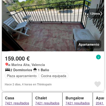
12
fotos
Apartamento
159.000 €
la Marina Alta, Valencia
2 Dormitorios
1 Baño
Plaza aparcamiento
Cocina equipada
Hace 2 días, 4 horas en Thinkspain
Casa
Chalet
Bungalow
Apar
7421 resultados
7421 resultados
7421 resultados
2041 r