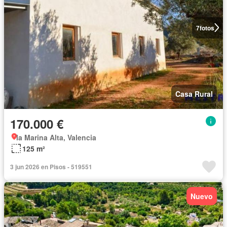
7
fotos
Casa Rural
170.000 €
la Marina Alta, Valencia
125 m²
3 jun 2026 en Pisos - 519551
Nuevo