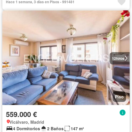
Hace 1 semana, 3 días en Pisos - 991481
12
fotos
Piso
559.000 €
Vicálvaro, Madrid
4 Dormitorios
2 Baños
147 m²