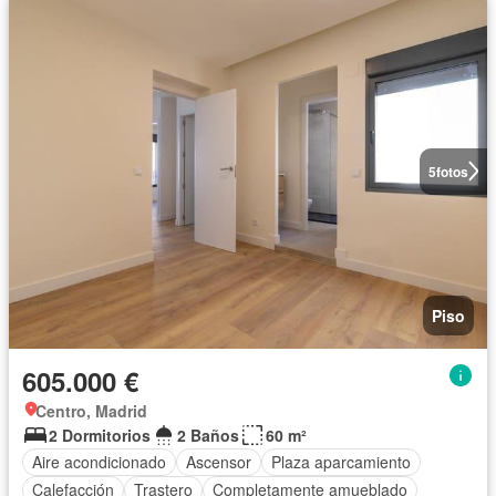
5
fotos
Piso
605.000 €
Centro, Madrid
2 Dormitorios
2 Baños
60 m²
Aire acondicionado
Ascensor
Plaza aparcamiento
Calefacción
Trastero
Completamente amueblado