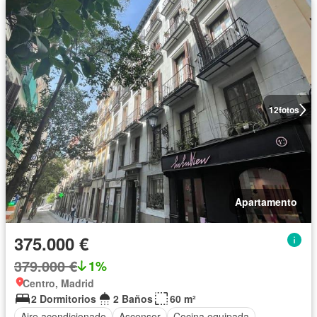
12
fotos
Apartamento
375.000 €
379.000 €
1%
Centro, Madrid
2 Dormitorios
2 Baños
60 m²
Aire acondicionado
Ascensor
Cocina equipada