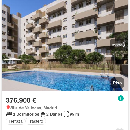
6
fotos
Piso
376.900 €
Villa de Vallecas, Madrid
2 Dormitorios
2 Baños
95 m²
Terraza
Trastero