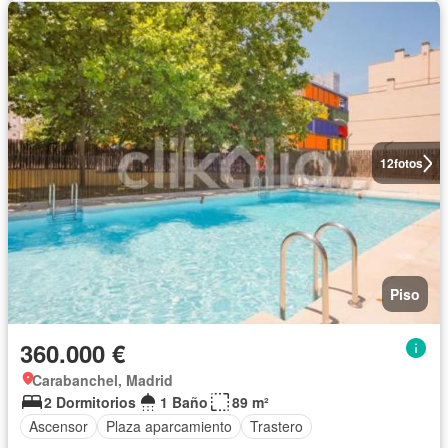
12
fotos
Piso
360.000 €
Carabanchel, Madrid
2 Dormitorios
1 Baño
89 m²
Ascensor
Plaza aparcamiento
Trastero