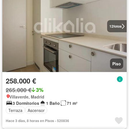
12
fotos
Piso
258.000 €
265.000 €
3%
Villaverde, Madrid
3 Dormitorios
1 Baño
71 m²
Terraza
Ascensor
Hace 3 días, 8 horas en Pisos - 520836