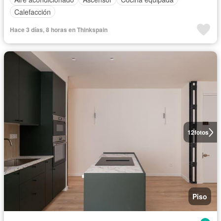
Calefacción
Hace 3 días, 8 horas en Thinkspain
12
fotos
Piso