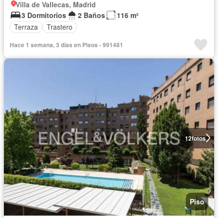
Villa de Vallecas, Madrid
3 Dormitorios
2 Baños
116 m²
Terraza
Trastero
Hace 1 semana, 3 días en Pisos - 991481
12
fotos
Piso