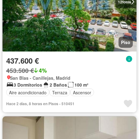
12
fotos
Piso
437.600 €
453.500 €
4%
San Blas - Canillejas, Madrid
3 Dormitorios
2 Baños
100 m²
Aire acondicionado
Terraza
Ascensor
Hace 2 días, 8 horas en Pisos - 510451