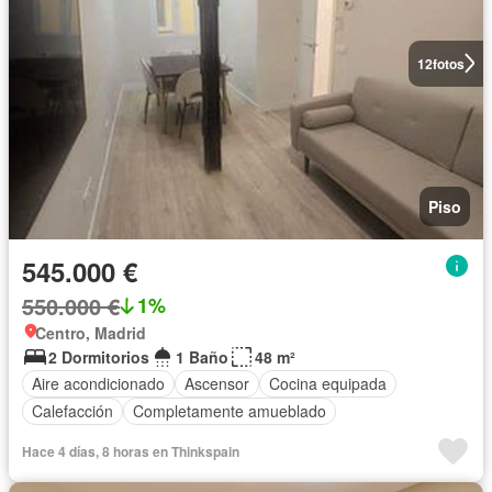
12
fotos
Piso
545.000 €
550.000 €
1%
Centro, Madrid
2 Dormitorios
1 Baño
48 m²
Aire acondicionado
Ascensor
Cocina equipada
Calefacción
Completamente amueblado
Hace 4 días, 8 horas en Thinkspain