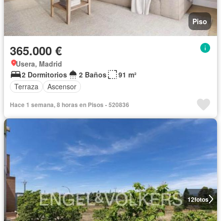
Piso
365.000 €
Usera, Madrid
2 Dormitorios
2 Baños
91 m²
Terraza
Ascensor
Hace 1 semana, 8 horas en Pisos - 520836
12
fotos