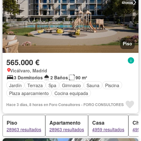
4
fotos
Piso
565.000 €
Vicálvaro, Madrid
3 Dormitorios
2 Baños
90 m²
Jardín
Terraza
Spa
Gimnasio
Sauna
Piscina
Plaza aparcamiento
Cocina equipada
Hace 3 días, 8 horas en Foro Consultores - FORO CONSULTORES
Piso
Apartamento
Casa
Cha
28963 resultados
28963 resultados
4959 resultados
495