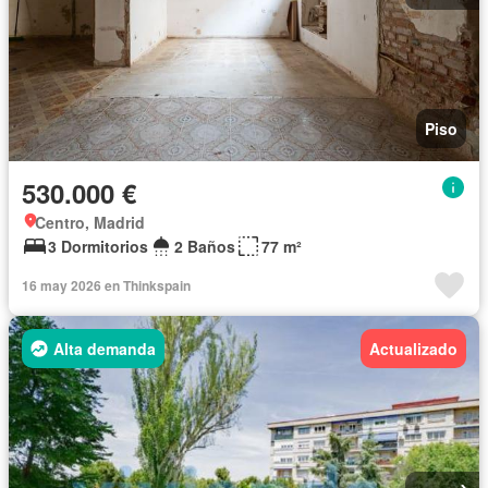
Piso
530.000 €
Centro, Madrid
3 Dormitorios
2 Baños
77 m²
16 may 2026 en Thinkspain
Alta demanda
Actualizado