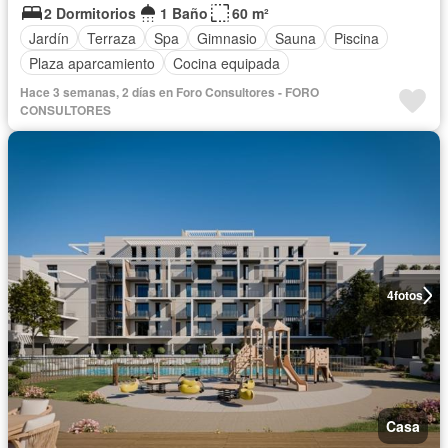
2 Dormitorios
1 Baño
60 m²
Jardín
Terraza
Spa
Gimnasio
Sauna
Piscina
Plaza aparcamiento
Cocina equipada
Hace 3 semanas, 2 días en Foro Consultores - FORO
CONSULTORES
4
fotos
Casa