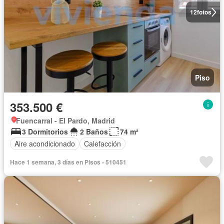
12
fotos
Piso
353.500 €
Fuencarral - El Pardo, Madrid
3 Dormitorios
2 Baños
74 m²
Aire acondicionado
Calefacción
Hace 1 semana, 3 días en Pisos - 510451