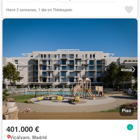
Hace 2 semanas, 1 día en Thinkspain
4
fotos
Piso
401.000 €
Vicálvaro, Madrid