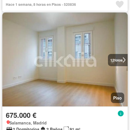
Hace 1 semana, 8 horas en Pisos - 520836
12
fotos
Piso
675.000 €
Salamanca, Madrid
2 Dormitorios
2 Baños
91 m²