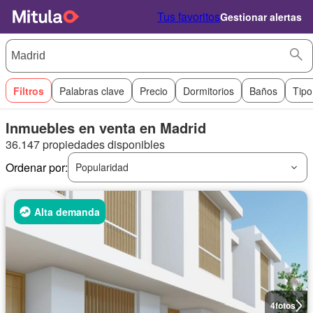
Tus favoritos
Gestionar alertas
Filtros
Palabras clave
Precio
Dormitorios
Baños
Tipo
Inmuebles en venta en Madrid
36.147 propiedades disponibles
Ordenar por:
Popularidad
Alta demanda
4
fotos